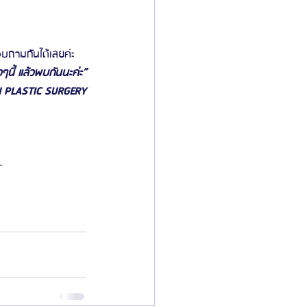
บถามกันได้เลยค่ะ 
็วๆนี้ แล้วพบกันนะค่ะ”
N PLASTIC SURGERY
-