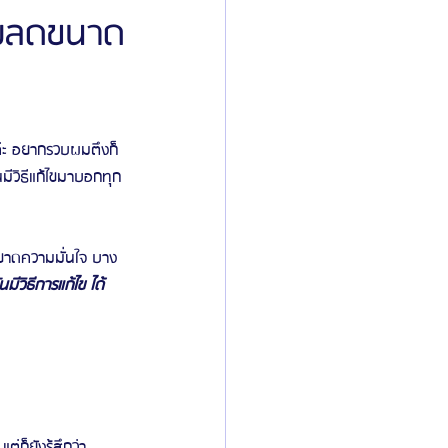
รรมลดขนาด
ิลยู
โรงพยาบาลศัลยกรรมมาร์เบิ้ล
ค่ะ อยากรวบผมตึงก็
ied Consultant
คู่มือศัลยกรรม
มีวิธีแก้ไขมาบอกทุก
ห้ขาดความมั่นใจ บาง
นมีวิธีการแก้ไข ได้
ก็ยังรู้สึกว่า