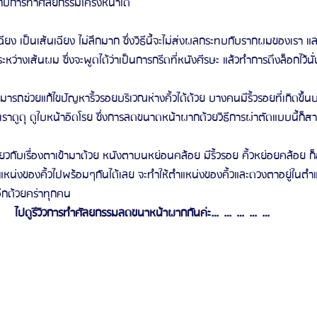
ับการทำศัลยกรรมโครงหน้าได้
 เป็นเส้นเฉียง ไม่ลึกมาก ซึ่งวิธีนี้จะไม่ส่งผลกระทบกับรากผมของเรา แล
หว่างเส้นผม ซึ่งจะพูดได้ว่าเป็นการกรีดที่หนังศีรษะ แล้วทำการดึงล็อกไว้นั่น
มารถช่วยแก้ไขปัญหาริ้วรอยบริเวณห่างคิ้วได้ด้วย บางคนมีริ้วรอยที่เกิดขึ้นบ
เราดูดุ ดูใบหน้าอิดโรย ซึ่งการลดขนาดหน้าผากด้วยวิธีการผ่าตัดแบบนี้ก็สา
ี่ยวกับเรื่องตาเข้ามาด้วย หนังตาบนหย่อนคล้อย มีริ้วรอย คิ้วหย่อยคล้อ
น่งของคิ้วไปพร้อมๆกันได้เลย จะทำให้ตำแหน่งของคิ้วและดวงตาอยู่ในตำแ
อีกด้วยคร่าทุกคน
ไปดูรีวิวการทำศัลยกรรมลดขนาหน้าผากกันค่ะ……………