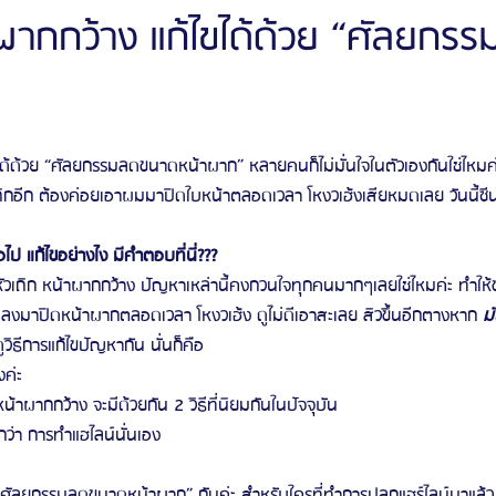
าผากกว้าง แก้ไขได้ด้วย “ศัลยก
ัลยกรรมจีเอ็นจี
โรงพยาบาลศัลยกรรมอิมเมจอัพ
โรงพยาบาลศัลยกรรมเจดับเบ
ไขได้ด้วย “ศัลยกรรมลดขนาดหน้าผาก” หลายคนก็ไม่มั่นใจในตัวเองกันใช่ไหม
รรมมาอิน
โรงพยาบาลศัลยกรรมนานะ
โรงพยาบาลศัลยกรรมรูบี
Certif
เถิกอีก ต้องค่อยเอาผมมาปิดใบหน้าตลอดเวลา โหงวเฮ้งเสียหมดเลย วันนี้ซีน
่อไป แก้ไขอย่างไง มีคำตอบที่นี่???
รีวิวดูดไขมันหน้า
รีวิวดูดไขมันเหนียง
่ะ หัวเถิก หน้าผากกว้าง ปัญหาเหล่านี้คงกวนใจทุกคนมากๆเลยใช่ไหมค่ะ ทำใ
าปิดหน้าผากตลอดเวลา โหงวเฮ้ง ดูไม่ดีเอาสะเลย สิวขึ้นอีกตางหาก 
มั
ูวิธีการแก้ไขปัญหากัน นั่นก็คือ
ค่ะ 
น้าผากกว้าง จะมีด้วยกัน 2 วิธีที่นิยมกันในปัจจุบัน
กว่า การทำแฮไลน์นั่นเอง
 
“ศัลยกรรมลดขนาดหน้าผาก” กันค่ะ สำหรับใครที่ทำการปลูกแฮร์ไลน์มาแล้ว แต่