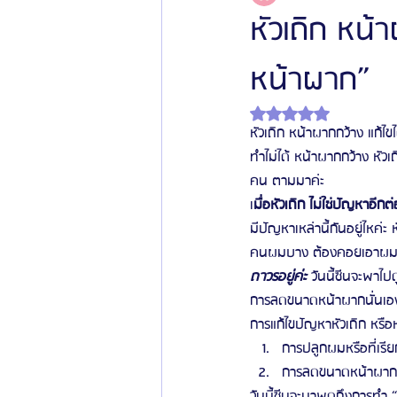
หัวเถิก หน้
หน้าผาก”
โรงพยาบาลศัลยกรรมเฟรช
โรงพยาบาลศ
ได้รับ NaN เต็ม 5 ดาว
หัวเถิก หน้าผากกว้าง แก้
รีวิวศัลยกรรมผู้ชาย
โรงพยาบาลศัลยก
ทำไม่ได้ หน้าผากกว้าง หัว
คน ตามมาค่ะ
เ
มื่อหัวเถิก ไม่ใช่ปัญหาอีกต
ข่าวสารศัลยกรรมเกาหลี
รีวิวดูดไขมัน
มีปัญหาเหล่านี้กันอยู่ไหค
คนผมบาง ต้องคอยเอาผมลงม
ถาวรอยู่ค่ะ
 วันนี้ซีนจะพาไปด
การลดขนาดหน้าผากนั่นเอง
การแก้ไขปัญหาหัวเถิก หรือห
การปลูกผมหรือที่เรีย
การลดขนาดหน้าผาก
วันนี้ซีนจะมาพูดถึงการทำ 