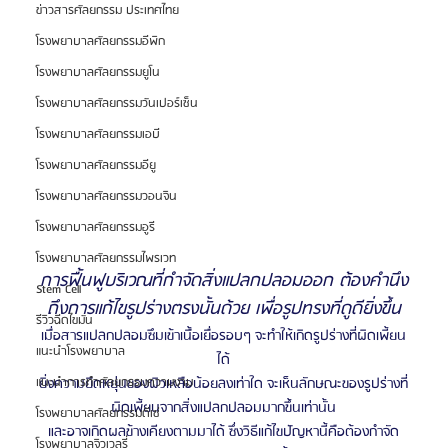
ข่าวสารศัลยกรรม ประเทศไทย
โรงพยาบาลศัลยกรรมอีพิก
โรงพยาบาลศัลยกรรมยูโน
โรงพยาบาลศัลยกรรมวันเปอร์เซ็น
โรงพยาบาลศัลยกรรมเอบี
โรงพยาบาลศัลยกรรมอียู
โรงพยาบาลศัลยกรรมวอนจิน
โรงพยาบาลศัลยกรรมอูรี
โรงพยาบาลศัลยกรรมไพรเวท
การฟื้นฟูบริเวณที่กำจัดสิ่งแปลกปลอมออก ต้องคำนึง
Stem Cell
ถึงการแก้ไขรูปร่างตรงนั้นด้วย เพื่อรูปทรงที่ดูดียิ่งขึ้น
รีวิวฉีดไขมัน
เมื่อสารแปลกปลอมซึมเข้าเนื้อเยื่อรอบๆ จะทำให้เกิดรูปร่างที่ผิดเพี้ยน
แนะนำโรงพยาบาล
ได้
ยิ่งความยืดหยุ่นของผิวเหลือน้อยลงเท่าใด จะเห็นลักษณะของรูปร่างที่
แนะนำการทำศัลยกรรมความงาม
ผิดเพี้ยนจากสิ่งแปลกปลอมมากขึ้นเท่านั้น
โรงพยาบาลศัลยกรรมดีเซ่
และอาจเกิดผลข้างเคียงตามมาได้ ซึ่งวิธีแก้ไขปัญหานี้คือต้องกำจัด
โรงพยาบาลจิวเวลรี่