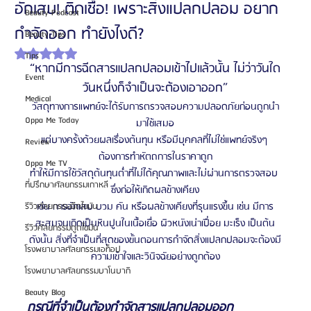
อักเสบ! ติดเชื้อ! เพราะสิ่งแปลกปลอม อยาก
Beauty Podcast
กำจัดออก ทำยังไงดี?
Beauty Tips
ได้รับ NaN เต็ม 5 ดาว
Tips
“หากมีการฉีดสารแปลกปลอมเข้าไปแล้วนั้น ไม่ว่าวันใด
Event
วันหนึ่งก็จำเป็นจะต้องเอาออก”
Medical
วัสดุทางการแพทย์จะได้รับการตรวจสอบความปลอดภัยก่อนถูกนำ
Oppa Me Today
มาใช้เสมอ
แต่บางครั้งด้วยผลเรื่องต้นทุน หรือมีบุคคลที่ไม่ใช่แพทย์จริงๆ 
Review
ต้องการทำหัตถการในราคาถูก
Oppa Me TV
ทำให้มีการใช้วัสดุต้นทุนต่ำที่ไม่ได้คุณภาพและไม่ผ่านการตรวจสอบ 
ที่ปรึกษาศัลยกรรมเกาหลี
ซึ่งก่อให้เกิดผลข้างเคียง
เช่น การอักเสบ บวม คัน หรือผลข้างเคียงที่รุนแรงขึ้น เช่น มีการ
รีวิวศัลยกรรมฉีดไขมัน
สะสมจนเกิดเป็นหินปูนในเนื้อเยื่อ ผิวหนังเน่าเปื่อย มะเร็ง เป็นต้น
รีวิวศัลยกรรมดูดไขมัน
ดังนั้น สิ่งที่จำเป็นที่สุดของขั้นตอนการกำจัดสิ่งแปลกปลอมจะต้องมี
โรงพยาบาลศัลยกรรมเอท็อป
ความเข้าใจและวินิจฉัยอย่างถูกต้อง
โรงพยาบาลศัลยกรรมบาโนบากิ
Beauty Blog
กรณีที่จำเป็นต้องกำจัดสารแปลกปลอมออก