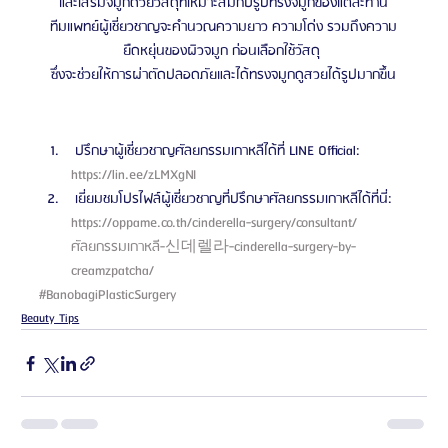
และเสริมจมูกด้วยวัสดุที่เหมาะสมกับรูปทรงจมูกของแต่ละท่าน
ทีมแพทย์ผู้เชี่ยวชาญจะคำนวณความยาว ความโด่ง รวมถึงความ
ยืดหยุ่นของผิวจมูก ก่อนเลือกใช้วัสดุ 
ซึ่งจะช่วยให้การผ่าตัดปลอดภัยและได้ทรงจมูกดูสวยได้รูปมากขึ้น
 ปรึกษาผู้เชี่ยวชาญศัลยกรรมเกาหลีได้ที่ LINE Official: 
https://lin.ee/zLMXgNI 
 เยี่ยมชมโปรไฟล์ผู้เชี่ยวชาญที่ปรึกษาศัลยกรรมเกาหลีได้ที่นี่: 
https://oppame.co.th/cinderella-surgery/consultant/
ศัลยกรรมเกาหลี-신데렐라-cinderella-surgery-by-
creamzpatcha/ 
#BanobagiPlasticSurgery
Beauty Tips