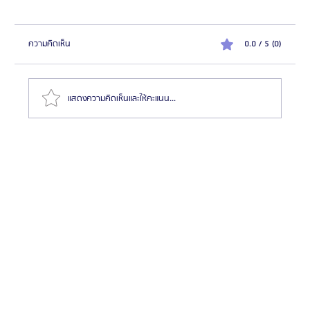
ความคิดเห็น
0.0 / 5 (0)
แสดงความคิดเห็นและให้คะแนน...
HemaPure โปรแกรมฟอกเลือดเกาหลี ฟื้นฟูเซลล์และ
สุขภาพลึก