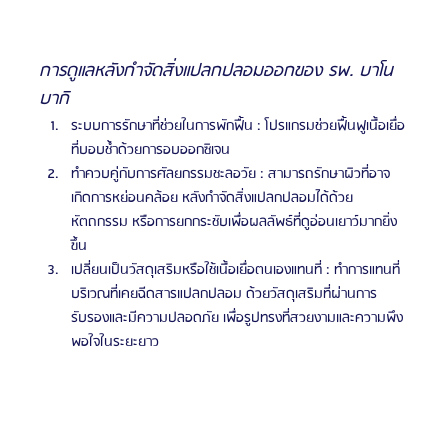
การดูแลหลังกำจัดสิ่งแปลกปลอมออกของ รพ. บาโน
บากิ
ระบบการรักษาที่ช่วยในการพักฟื้น : โปรแกรมช่วยฟื้นฟูเนื้อเยื่อ
ที่บอบช้ำด้วยการอบออกซิเจน
ทำควบคู่กับการศัลยกรรมชะลอวัย : สามารถรักษาผิวที่อาจ
เกิดการหย่อนคล้อย หลังกำจัดสิ่งแปลกปลอมได้ด้วย
หัตถกรรม หรือการยกกระชับเพื่อผลลัพธ์ที่ดูอ่อนเยาว์มากยิ่ง
ขึ้น
เปลี่ยนเป็นวัสดุเสริมหรือใช้เนื้อเยื่อตนเองแทนที่ : ทำการแทนที่
บริเวณที่เคยฉีดสารแปลกปลอม ด้วยวัสดุเสริมที่ผ่านการ
รับรองและมีความปลอดภัย เพื่อรูปทรงที่สวยงามและความพึง
พอใจในระยะยาว