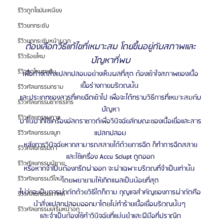
รีวิวดูดไขมันเหนียง
รีวิวยกกระชับ
รีวิวยกกระชับหน้าผาก
ต้องเลือกวิธีแก้ไขที่เหมาะสม โดยขึ้นอยู่กับสภาพและ
รีวิวร้อยไหม
ปัญหาที่พบ
รีวิวลดโหนกแก้ม
เพื่อกำจัดสิ่งแปลกปลอมอย่างเห็นผลที่สุด ต้องเข้าใจสภาพของเนื้อ
เยื้อร่างกายบริเวณนั้น 
รีวิวศัลยกรรมกราม
และประเภทของสารที่เคยฉีดเข้าไป เพื่อจะได้ทราบวิธีการที่เหมาะสมกับ
รีวิวศัลยกรรมขากรรไกร
ปัญหา
รีวิวศัลยกรรมคาง
บาโนบากิใช้เครื่องอัลตราซาวด์เพื่อวินิจฉัยลักษณะของเนื้อเยื่อและสาร
แปลกปลอม
รีวิวศัลยกรรมจมูก
หลังการวินิจฉัยหากสามารถสลายได้ด้วยการฉีด ก็ทำการฉีดสลาย
รีวิวศัลยกรรมตา
และใช้เครื่อง Accu Sclupt ดูดออก
รีวิวศัลยกรรมผู้ชาย
หรือหากจำเป็นต้องกรีดผ่าออก จะผ่าเฉพาะบริเวณที่จำเป็นเท่านั้น 
รีวิวศัลยกรรมวีไลน์
โดยพยายามให้เกิดแผลเป็นน้อยที่สุด
ไม่ว่าจะเป็นการผ่าตัดด้วยวิธีใดก็ตาม กุญแจสำคัญของการผ่าตัดคือ
รีวิวศัลยกรรมเกาหลี
นำสิ่งแปลกปลอมออกมาโดยไม่ทำร้ายเนื้อเยื่อบริเวณนั้นๆ 
รีวิวศัลยกรรมเสริมหน้าอก
และจำเป็นต้องใช้คำวินิจฉัยที่แม่นยำและฝีมือที่ปราณีต