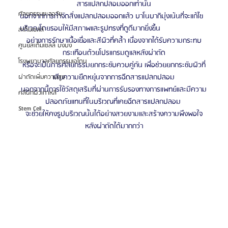
สารแปลกปลอมออกเท่านั้น
ศัลยกรรมชะลอวัย
นอกจากการกำจัดสิ่งแปลกปลอมออกแล้ว บาโนบากิมุ่งเน้นที่จะแก้ไข
บริเวณโดยรอบให้มีสภาพและรูปทรงที่ดูดีมากยิ่งขึ้น
สเต็มเซลล์
อย่างการรักษาเนื้อเยื่อและสีผิวที่คล้ำ เนื่องจากได้รับความกระทบ
ศูนย์สเต็มเซลล์ บงบง
กระเทือนด้วยโปรแกรมดูแลหลังผ่าตัด
โรงพยาบาลศัลยกรรมเอโตน
หรือจะเป็นการศัลยกรรมยกกระชับควบคู่กัน เพื่อช่วยยกกระชับผิวที่
เสียความยืดหยุ่นจากการฉีดสารแปลกปลอม
ผ่าตัดเพิ่มความสูง
นอกจากนี้การใช้วัสดุเสริมที่ผ่านการรับรองทางการแพทย์และมีความ
คลินิกผิวเกาหลี
ปลอดภัยแทนที่ในบริเวณที่เคยฉีดสารแปลกปลอม 
Stem Cell
จะช่วยให้คงรูปบริเวณนั้นได้อย่างสวยงามและสร้างความพึงพอใจ
หลังผ่าตัดได้มากกว่า