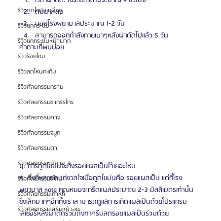
เวลาผ่าตัด: ใช้ระยะเวลาประมาณ 4 ชั่วโมง
รีวิวดูดไขมันเหนียง
ดมยาสลบ
นอนโรงพยาบาลประมาณ 1-2 วัน
รีวิวยกกระชับ
สามารถออกกำลังกายเบาๆหลังผ่าตัดไปแล้ว 5 วัน
รีวิวยกกระชับหน้าผาก
คำถามที่พบบ่อย
รีวิวร้อยไหม
รีวิวลดโหนกแก้ม
รีวิวศัลยกรรมกราม
รีวิวศัลยกรรมขากรรไกร
รีวิวศัลยกรรมคาง
รีวิวศัลยกรรมจมูก
รีวิวศัลยกรรมตา
รีวิวศัลยกรรมผู้ชาย
Q: การดูดไขมันจะทิ้งรอยแผลเป็นไว้เยอะไหม
A: สื่งที่หลายคนกังวลใจเมื่อดูดไขมันคือ รอยแผลเป็น แต่ที่โรง
รีวิวศัลยกรรมวีไลน์
พยาบาล note คุณหมอจะกรีดแผลประมาณ 2-3 มิลลิเมตรเท่านั้น 
รีวิวศัลยกรรมเกาหลี
ซึ่งเล็กมากๆอีกทั้งเราสามารถดูแลการเกิดแผลเป็นด้วยโปรแกรม
รีวิวศัลยกรรมเสริมหน้าอก
เลเซอร์หลังผ่าตัดรวมถึงทาครีมลดรอยแผลเป็นร่วมด้วย