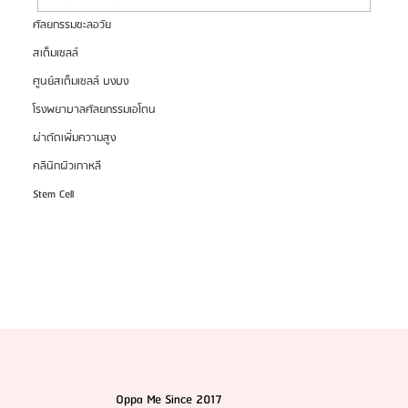
ศัลยกรรมชะลอวัย
HemaPure โปรแกรมฟอกเลือดเกาหลี ฟื้นฟูเซลล์และ
สเต็มเซลล์
สุขภาพลึก
ศูนย์สเต็มเซลล์ บงบง
โรงพยาบาลศัลยกรรมเอโตน
ผ่าตัดเพิ่มความสูง
คลินิกผิวเกาหลี
Stem Cell
Oppa Me Since 2017