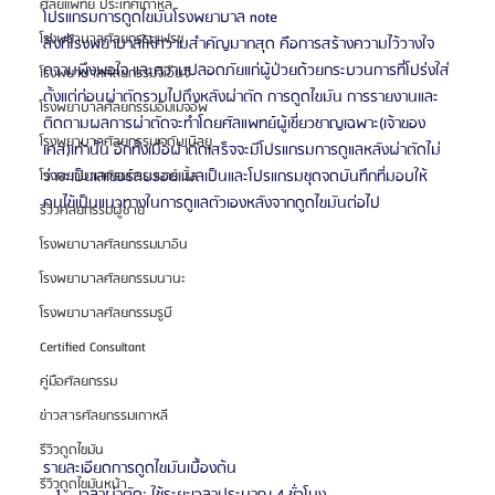
ศัลยแพทย์ ประเทศเกาหลี
โปรแกรมการดูดไขมันโรงพยาบาล note
โรงพยาบาลศัลยกรรมเฟรช
สิ่งที่โรงพยาบาลให้ความสำคัญมากสุด คือการสร้างความไว้วางใจ 
ความพึงพอใจ และความปลอดภัยแก่ผู้ป่วยด้วยกระบวนการที่โปร่งใส่
โรงพยาบาลศัลยกรรมจีเอ็นจี
ตั้งแต่ก่อนผ่าตัดรวมไปถึงหลังผ่าตัด การดูดไขมัน การรายงานและ
โรงพยาบาลศัลยกรรมอิมเมจอัพ
ติดตามผลการผ่าตัดจะทำโดยศัลแพทย์ผู้เชี่ยวชาญเฉพาะ(เจ้าของ
โรงพยาบาลศัลยกรรมเจดับเบิลยู
เคส)เท่านั้น อีกทั้งเมื่อผ่าตัดเสร็จจะมีโปรแกรมการดูแลหลังผ่าตัดไม่
ว่าจะเป็นเลเซอร์ลบรอยแผลเป็นและโปรแกรมชุดจดบันทึกที่มอบให้
โรงพยาบาลศัลยกรรมมาร์เบิ้ล
คนไข้เป็นแนวทางในการดูแลตัวเองหลังจากดูดไขมันต่อไป
รีวิวศัลยกรรมผู้ชาย
โรงพยาบาลศัลยกรรมมาอิน
โรงพยาบาลศัลยกรรมนานะ
โรงพยาบาลศัลยกรรมรูบี
Certified Consultant
คู่มือศัลยกรรม
ข่าวสารศัลยกรรมเกาหลี
รีวิวดูดไขมัน
รายละเอียดการดูดไขมันเบื้องต้น
รีวิวดูดไขมันหน้า