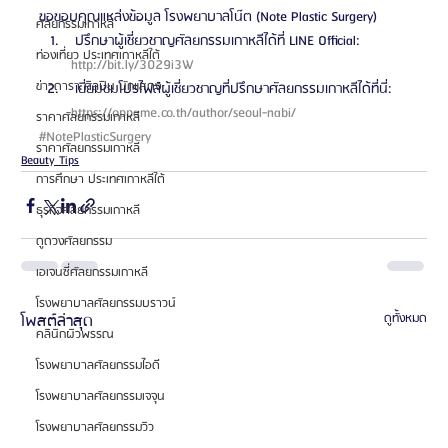
ขอขอบคุณแหล่งข้อมูล โรงพยาบาลโน๊ต (Note Plastic Surgery) 
ศัลยกรรมเกาหลี
 ปรึกษาผู้เชี่ยวชาญศัลยกรรมเกาหลีได้ที่ LINE Official: 
ท่องเที่ยว ประเทศเกาหลีใต้
http://bit.ly/3029i3W 
ข่าวดารา ศิลปิน นักแสดง
 เยี่ยมชมโปรไฟล์ผู้เชี่ยวชาญที่ปรึกษาศัลยกรรมเกาหลีได้ที่นี่: 
https://oppame.co.th/author/seoul-nabi/ 
ราคาศัลยกรรมเกาหลี
#NotePlasticSurgery
ราคาศัลยกรรมเกาหลี
Beauty Tips
การศึกษา ประเทศเกาหลีใต้
ธุรกิจศัลยกรรมเกาหลี
ดูดวงศัลยกรรม
เอเจนซี่ศัลยกรรมเกาหลี
โรงพยาบาลศัลยกรรมบราวน์
โพสต์ล่าสุด
ดูทั้งหมด
คลินิกผิวพรรณ
โรงพยาบาลศัลยกรรมไอดี
โรงพยาบาลศัลยกรรมเจจุน
โรงพยาบาลศัลยกรรมวิว