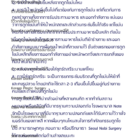
Q: จะมีน้ำหนักเพิ่มขึ้นหลังจากดูดไขมันไหม
รีวิวศัลยกรรมแก้จมูก
A: การมีน้ำหนักเพิ่มขึ้นไม่เกี่ยวข้องกับการดูดไขมัน แต่เกี่ยวกับการ
รีวิวศัลยกรรมโครงหน้า
ดูแลร่างกายทั้งจากการรับประทานอาหาร และออกกำลังกาย แน่นอน
รีวิวเกลี่ยไขมันใต้ตา
ว่าการดูดไขมันทำให้น้ำหนักลดและสัดส่วนกระชับขึ้นได้จริง แต่ไขมัน
โรงพยาบาลศัลยกรรม ประเทศเกาหลีใต้
ใหม่ที่ร่างกายได้รับจะเกิดจากการรับประทานอาหารเป็นหลัก ดังนั้น
เมื่อดูดไขมันแล้วก็คุมอาหารทานอาหารไขมันดีเข้าร่างกาย และออก
โรงพยาบาลศัลยกรรมจีเอ็นจี
กำลังกายแบบเบาๆเพื่อคงน้ำหนักที่สวยงามไว้ (ในช่วงแรกของการดูด
โรงพยาบาลศัลยกรรมมาร์เบิ้ล
ไขมันหลีกเลี่ยงการออกกำลังกายอย่างหนักพวกวิ่งและการยกสิ่งของ
โรงพยาบาลศัลยกรรมเกาหลี
ที่มีน้ำหนักมากนะคะ)
Q: หลังจากดูดไขมันต้องใส่ชุดรัดสรีระนานแค่ไหน
ข่าวสาร ประเทศเกาหลีใต้
A: การใส่ชุดรัดสรีระ จะเป็นการยกกระชับบริเวณที่ดูดไขมันให้เข้าที่ 
Korean Doctor
และคงรูปสวย โดยปกติจะใช้เวลา 2-3 เดือนขึ้นไปขึ้นอยู่กับร่างกาย
Korean Plastic Surgery
คนไข้และตำแหน่งที่ดูดไขมัน
Korean Beauty Tips
การดูดไขมันไม่ได้น่ากลัวอย่างที่หลายคนคิด หากทำกับสถาน
พยาบาลหรือคลินิกที่มีมาตรฐานความปลอดภัย โรงพยาบาล Note 
Oppa Me Recommend
จัดเป็นโรงพยาบาลที่มีมาตฐานความปลอดภัยและได้รับความไว้วางใจ
โรงแรม ประเทศเกาหลีใต้
เบอร์ต้นของเกาหลี หากเพื่อนๆคนไหนสนใจการทำศัลยกรรมดูดไข
FAQ
มัน สามารถพูดคุย สอบถาม หรือปรึกษาเรา  Seoul Nabi Surgery 
ได้ทางช่องทางติดต่อด้านล่างเลยนะคะ
Skin & Promotion