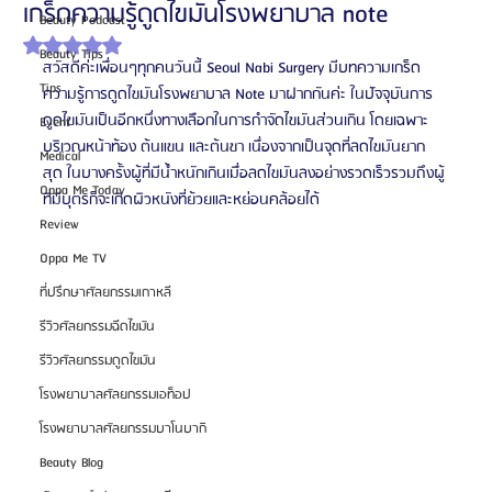
เกร็ดความรู้ดูดไขมันโรงพยาบาล note
Beauty Podcast
ได้รับ NaN เต็ม 5 ดาว
Beauty Tips
สวัสดีค่ะเพื่อนๆทุกคนวันนี้ Seoul Nabi Surgery มีบทความเกร็ด
Tips
ความรู้การดูดไขมันโรงพยาบาล Note มาฝากกันค่ะ ในปัจจุบันการ
ดูดไขมันเป็นอีกหนึ่งทางเลือกในการกำจัดไขมันส่วนเกิน โดยเฉพาะ
Event
บริเวณหน้าท้อง ต้นแขน และต้นขา เนื่องจากเป็นจุดที่ลดไขมันยาก
Medical
สุด ในบางครั้งผู้ที่มีน้ำหนักเกินเมื่อลดไขมันลงอย่างรวดเร็วรวมถึงผู้
Oppa Me Today
ที่มีบุตรก็จะเกิดผิวหนังที่ย้วยและหย่อนคล้อยได้
Review
Oppa Me TV
ที่ปรึกษาศัลยกรรมเกาหลี
รีวิวศัลยกรรมฉีดไขมัน
รีวิวศัลยกรรมดูดไขมัน
โรงพยาบาลศัลยกรรมเอท็อป
โรงพยาบาลศัลยกรรมบาโนบากิ
Beauty Blog