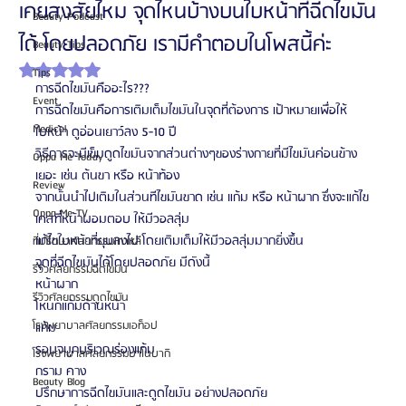
เคยสงสัยไหม จุดไหนบ้างบนใบหน้าที่ฉีดไขมัน
Beauty Podcast
ได้ โดยปลอดภัย เรามีคำตอบในโพสนี้ค่ะ
Beauty Tips
ได้รับ NaN เต็ม 5 ดาว
Tips
การฉีดไขมันคืออะไร???
Event
การฉีดไขมันคือการเติมเต็มไขมันในจุดที่ต้องการ เป้าหมายเพื่อให้
Medical
ใบหน้า ดูอ่อนเยาว์ลง 5-10 ปี 
วิธีการจะมีเข็มดูดไขมันจากส่วนต่างๆของร่างกายที่มีไขมันค่อนข้าง
Oppa Me Today
เยอะ เช่น ต้นขา หรือ หน้าท้อง 
Review
จากนั้นนำไปเติมในส่วนทีไขมันขาด เช่น แก้ม หรือ หน้าผาก ซึ่งจะแก้ไข
Oppa Me TV
เคสที่หน้าผอมตอบ ให้มีวอลลุ่ม 
แก้ไขใบหน้าที่ยุบลงไป โดยเติมเต็มให้มีวอลลุ่มมากยิ่งขึ้น
ที่ปรึกษาศัลยกรรมเกาหลี
จุดที่ฉีดไขมันได้โดยปลอดภัย มีดังนี้ 
รีวิวศัลยกรรมฉีดไขมัน
หน้าผาก 
รีวิวศัลยกรรมดูดไขมัน
โหนกแก้มด้านหน้า
โรงพยาบาลศัลยกรรมเอท็อป
แก้ม 
รอบจมูกบริเวณร่องแก้ม
โรงพยาบาลศัลยกรรมบาโนบากิ
กราม คาง
Beauty Blog
ปรึกษาการฉีดไขมันและดูดไขมัน อย่างปลอดภัย