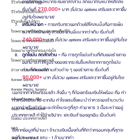
การที่ทำให้รูปหน้ากระชับเข้าสัดส่วน ลดขนาดใบหน้าให้เล็กลง 
รีวิวศัลยกรรมแก้จมูก
270,000+
เริ่มต้นที่ 
 บาท 
(ไม่รวม options เสริมและราคาขึ้น
รีวิวศัลยกรรมโครงหน้า
อยู่กับโรงพยาบาล)
รีวิวเกลี่ยไขมันใต้ตา
เสริมหน้าอก
 = การเสริมทรวงอกด้วยซิลิโคลนนั้นคือการเพิ่ม
โรงพยาบาลศัลยกรรม ประเทศเกาหลีใต้
ขนาดให้หน้าอกดู สวยขึ้น อวบอิ่มมากกว่าเดิม เริ่มต้นที่ 
240,000+
 บาท 
(ไม่รวม options เสริมและราคาขึ้นอยู่กับโรง
โรงพยาบาลศัลยกรรมจีเอ็นจี
พยาบาล)
โรงพยาบาลศัลยกรรมมาร์เบิ้ล
ดูดไขมัน ลดสัดส่วน
 = คือ การดูดไขมันส่วนที่เกินของร่างกาย
โรงพยาบาลศัลยกรรมเกาหลี
ออกมาจะทำให้รูปร่างของเรากระชับขึ้นหลังจากการดูดไขมัน
ส่วนที่เกินออกตามส่วนต่าง ๆ ของร่างกาย เริ่มต้นที่ 
ข่าวสาร ประเทศเกาหลีใต้
90,000+
 บาท 
(ไม่รวม options เสริมและราคาขึ้นอยู่กับโรง
Korean Doctor
พยาบาล)
Korean Plastic Surgery
นอกจากค่าศัลยกรรมแล้ว สิ่งอื่น ๆ ที่ต้องเตรียมเงินให้พร้อม คือ ค่า
Korean Beauty Tips
ตั๋วเครื่องบินขาไป-ขากลับ ค่าโรงแรมซึ่งแนะนำว่าควรจองจำนวนวัน
มากกว่าหรือเท่ากับระยะตัดไหมจะดูที่สุด ค่าอาหาร 3 มื้อระหว่างอยู่
Oppa Me Recommend
ประเทศเกาหลี ค่าใช้จ่ายจิปาถะ และเงินสำรองฉุกเฉิน เป็นต้นค่ะ
โรงแรม ประเทศเกาหลีใต้
FAQ
ซึ่งจากข้อมูลที่ผ่านมา จำนวนเงินเบื้องต้นที่คิดว่าครอบคลุมที่สุดจะ
อยู่ที่ประมาณ 7 แสน - 1 ล้านบาทค่า
Skin & Promotion