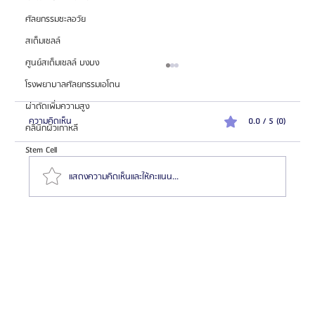
ศัลยกรรมชะลอวัย
สเต็มเซลล์
ศูนย์สเต็มเซลล์ บงบง
โรงพยาบาลศัลยกรรมเอโตน
ผ่าตัดเพิ่มความสูง
ความคิดเห็น
0.0 / 5 (0)
คลินิกผิวเกาหลี
Stem Cell
แสดงความคิดเห็นและให้คะแนน...
ความสำคัญของการตรวจสุขภาพก่อนทำศัลยกรรมที่โรง
พยาบาลบาโนบากิ (Banobagi)