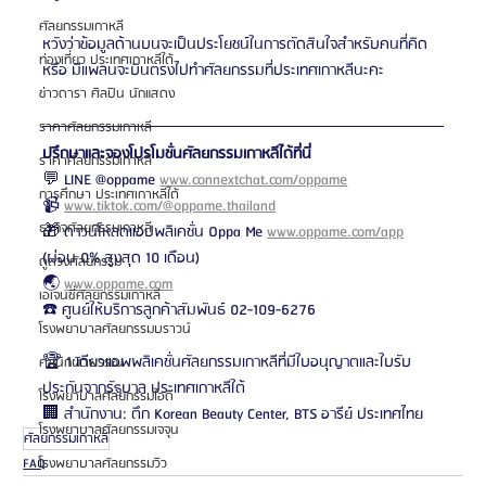
ศัลยกรรมเกาหลี
หวังว่าข้อมูลด้านบนจะเป็นประโยชน์ในการตัดสินใจสำหรับคนที่คิด 
ท่องเที่ยว ประเทศเกาหลีใต้
หรือ มีแพลนจะบินตรงไปทำศัลยกรรมที่ประเทศเกาหลีนะคะ
ข่าวดารา ศิลปิน นักแสดง
ราคาศัลยกรรมเกาหลี
ปรึกษาและจองโปรโมชั่นศัลยกรรมเกาหลีได้ที่นี่
ราคาศัลยกรรมเกาหลี
💬 LINE @oppame 
www.connextchat.com/oppame
การศึกษา ประเทศเกาหลีใต้
📹 
www.tiktok.com/@oppame.thailand
ธุรกิจศัลยกรรมเกาหลี
🎁 ดาวน์โหลดแอปพลิเคชั่น Oppa Me 
www.oppame.com/app
(ผ่อน 0% สูงสุด 10 เดือน)
ดูดวงศัลยกรรม
🌏 
www.oppame.com
เอเจนซี่ศัลยกรรมเกาหลี
☎️ ศูนย์ให้บริการลูกค้าสัมพันธ์ 02-109-6276
โรงพยาบาลศัลยกรรมบราวน์
🏆 1 เดียวแอพพลิเคชั่นศัลยกรรมเกาหลีที่มีใบอนุญาตและใบรับ
คลินิกผิวพรรณ
ประกันจากรัฐบาล ประเทศเกาหลีใต้
โรงพยาบาลศัลยกรรมไอดี
🏢 สำนักงาน: ตึก Korean Beauty Center, BTS อารีย์ ประเทศไทย
โรงพยาบาลศัลยกรรมเจจุน
ศัลยกรรมเกาหลี
FAQ
โรงพยาบาลศัลยกรรมวิว