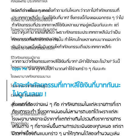
ศัลยแพทย์ ประเทศเกาหลี
สวัสดีค่า เพื่อน ๆ เคยตั้งคำถามกันไหมคะว่าเวลาไปทำศัลยกรรมที่
โรงพยาบาลศัลยกรรมเฟรช
ประเทศเกาหลีเนี่ย ต้องใช้เงินกี่บาท? ซึ่งตรงนี้ต้องขอบอกตรง ๆ ว่าไป
โรงพยาบาลศัลยกรรมจีเอ็นจี
ทำศัลยกรรมที่ประเทศเกาหลีใช้เงินหลายบาทอยู่เหมือนกันนะคะ แต่
โรงพยาบาลศัลยกรรมอิมเมจอัพ
นับว่าคุ้มค่ามากเลยทีเดียว เพราะศัลยกรรมประเทศเกาหลีนับว่าเป็น
โรงพยาบาลศัลยกรรมเจดับเบิลยู
ศัลยกรรมที่พลิกชีวิตเลย ดังนั้น ทำให้คนไทยหลายคนมากยอมควัก
เงินจำนวนหนึ่งเพื่อบินตรงไหทำศัลยกรรมถึงประเทศเกาหลีค่ะ
โรงพยาบาลศัลยกรรมมาร์เบิ้ล
รีวิวศัลยกรรมผู้ชาย
หากถามว่าศัลยกรรมเกาหลีใช้เงินกี่บาท? มีค่าใช้จ่ายอะไรบ้าง?
 วันนี้ 
โรงพยาบาลศัลยกรรมมาอิน
Oppa Me
 จะพาทุกคนไปคำนวณค่าใช้จ่ายคร่าว ๆ กันนะคะ
โรงพยาบาลศัลยกรรมนานะ
ถ้าจะทำศัลยกรรมที่เกาหลีใช้เงินกี่บาทกันนะ 
โรงพยาบาลศัลยกรรมรูบี
ไปดูกันเลยย !
Certified Consultant
สิ่งแรกที่ต้องจ่ายแน่ ๆ คือ ค่าศัลยกรรมในแต่ละรายการที่เรา
คู่มือศัลยกรรม
ต้องการจะทำ ซึ่งราคาแน่นอนไม่สามารถบอกได้เพราะแต่ละ
ข่าวสารศัลยกรรมเกาหลี
โรงพยาบาลเขาจะมีราคาที่แตกต่างกันไปรวมถึงราคารายการ
รีวิวดูดไขมัน
เสริมต่าง ๆ ที่อาจเพิ่มขึ้นตามการประเมินของคุณหมอ แต่เรา
มีราคาเบื้องต้นแบบคร่าว ๆ มาให้ทุกคนได้ลองคำนวนดูเล่น 
รีวิวดูดไขมันหน้า