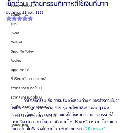
เช็กด่วน! ศัลยกรรมที่เกาหลีใช้เงินกี่บาท
Beauty Podcast
อัปเดตเมื่อ
28 ก.ค. 2566
Beauty Tips
ได้รับ NaN เต็ม 5 ดาว
Tips
Event
Medical
Oppa Me Today
Review
Oppa Me TV
ที่ปรึกษาศัลยกรรมเกาหลี
รีวิวศัลยกรรมฉีดไขมัน
รีวิวศัลยกรรมดูดไขมัน
	การศัลยกรรม คือ การปรับแต่งส่วนต่าง ๆ ของร่างกายไม่ว่า
โรงพยาบาลศัลยกรรมเอท็อป
จะเป็น ตา จมูก ปาก กราม คาง หุ่น สะโพกและส่วนอื่น ๆ ของ
ร่างกาย สิ่งเหล่านี้สามารถปรับแต่งได้ทั้งหมดด้วยนวัฒกรรมที่ล้ำ
โรงพยาบาลศัลยกรรมบาโนบากิ
สมัย จึงสามารถทำให้ทุกคนที่อยากได้รูปร่าง หรือ หน้าตาไม่ว่าแบบ
Beauty Blog
ไหน สไตล์ใดก็สร้างได้ภายใน 1 วันด้วยการทำ 
"ศัลยกรรม"