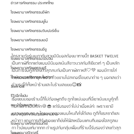
ข่าวสารศัลยกรรม ประเทศไทย
โรงพยาบาลศัลยกรรมอีพิก
โรงพยาบาลศัลยกรรมยูโน
โรงพยาบาลศัลยกรรมวันเปอร์เซ็น
โรงพยาบาลศัลยกรรมเอบี
โรงพยาบาลศัลยกรรมอียู
ใครสายวัยรุ่นเมกากับสายมินิมอลต้องมาทางนี้!! BASKET TWELVE 
โรงพยาบาลศัลยกรรมวอนจิน
เป็นคาเฟ่ที่ตกแต่งแบบมินิมอลเน้นสีขาวนวลกับสีเขียวเท่ ๆ เป็นหลัก 
โรงพยาบาลศัลยกรรมอูรี
เป็นการจับคู่สีที่ลงตัวสุดสมกับเป็นคาเฟ่เกาหลี🤍💚 แอบมีการใส่
ไวบ์ของอเมริกายุค 60'S ด้วยงานโปสเตอร์โฆษณาต่าง ๆ บอกเลยว่า
โรงพยาบาลศัลยกรรมไพรเวท
ถ่ายรูปได้ทั้งหน้าร้านและในร้านเลยยย😉📸
Stem Cell
รีวิวฉีดไขมัน
เรื่องขนมของร้านนี้ก็ไม่ต้องพูดถึง ถูกใจแน่นอนที่นี่เขาเน้นเมนูคุ้กกี้
แนะนำโรงพยาบาล
กับคัฟเค้กเป็นหลัก🍪🧁 แต่รับรองว่าไม่น่าเบื่อแน่ค่ะ เพราะเขามี
หลายสูตรมาก ๆ ใครอยากลองแบบไหนก็สั่งได้เลย ดูดีทั้งรสชาติและ
แนะนำการทำศัลยกรรมความงาม
หน้าตา แถมการเสิร์ฟของเขาก็ยังให้ฟีลเหมือนแคนทีนของไฮสกูลเม
โรงพยาบาลศัลยกรรมดีเซ่
กา ไวบ์แบบเท่มากกก ถ่ายรูปกับกลุ่มเพื่อนที่ร้านนี้รับรองว่าลงตัวสุด
โรงพยาบาลจิวเวลรี่