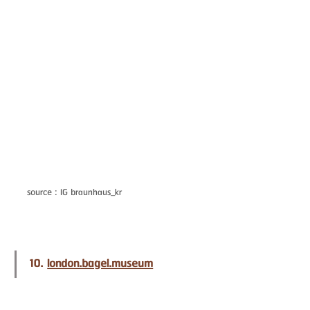
source : IG 
braunhaus_kr
10. 
london.bagel.museum