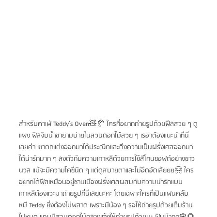
สำหรับคาเฟ่ Teddy’s Oven🧸🥐 ใครที่อยากถ่ายรูปด้วยฟีลสวย ๆ ดู
แพง ฟีลจิบน้ำชายามบ่ายในสวนดอกไม้สวย ๆ เรอาต้องแนะนำที่นี่
เลยค่า เขาตกแต่งออกมาได้ประณีตและดึงความเป็นฝรั่งเศสออกมา
ได้น่ารักมาก ๆ ลงตัวกับความเกาหลีด้วยการใช้สีโทนซอฟต์อย่างขาว
นวล แม้จะมีความโคซี่นิด ๆ แต่ดูสบายตาและไม่อึดอัดเล้ยยย🤗 ใคร
อยากได้ฟีลเหมือนอยู่ชานเมืองฝรั่งเศสผสมกับความน่ารักแบบ
เกาหลีต้องแวะมาถ่ายรูปที่นี่เลยนะคะ โดยเฉพาะใครที่เป็นแฟนคลับ
หมี Teddy ยิ่งต้องไม่พลาด เพราะมีน้อง ๆ รอให้ถ่ายรูปด้วยเต็มร้าน