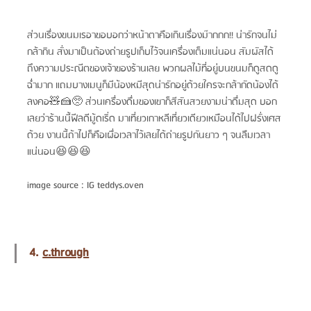
ส่วนเรื่องขนมเรอาขอบอกว่าหน้าตาคือเกินเรื่องม๊ากกก!! น่ารักจนไม่
กล้ากิน สั่งมาเป็นต้องถ่ายรูปเก็บไว้จนเครื่องเต็มแน่นอน สัมผัสได้
ถึงความประณีตของเจ้าของร้านเลย พวกผลไม้ที่อยู่บนขนมก็ดูสดดู
ฉ่ำมาก แถมบางเมนูก็มีน้องหมีสุดน่ารักอยู่ด้วยใครจะกล้ากัดน้องได้
ลงคอ🧸🍰🥺 ส่วนเครื่องดื่มของเขาก็สีสันสวยงามน่าดื่มสุด บอก
เลยว่าร้านนี้ฟีลดีมู้ดเริ่ด มาเที่ยวเกาหลีเที่ยวเดียวเหมือนได้ไปฝรั่งเศส
ด้วย งานนี้ถ้าไปก็คือเผื่อเวลาไว้เลยได้ถ่ายรูปกันยาว ๆ จนลืมเวลา
แน่นอน😆😆😆
image source
 : IG 
teddys.oven
4. 
c.through