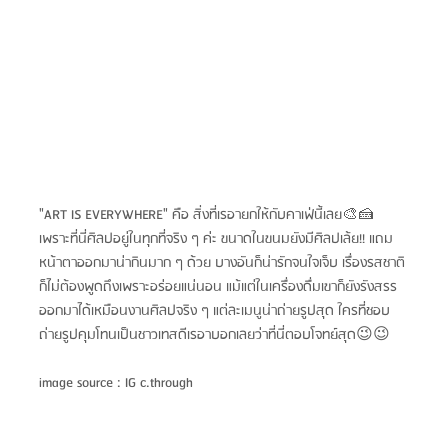
"ART IS EVERYWHERE" คือ สิ่งที่เรอายกให้กับคาเฟ่นี้เลย🎨🍰 
เพราะที่นี่ศิลปอยู่ในทุกที่จริง ๆ ค่ะ ขนาดในขนมยังมีศิลปเล้ย!! แถม
หน้าตาออกมาน่ากินมาก ๆ ด้วย บางอันก็น่ารักจนใจเจ็บ เรื่องรสชาติ
ก็ไม่ต้องพูดถึงเพราะอร่อยแน่นอน แม้แต่ในเครื่องดื่มเขาก็ยังรังสรร
ออกมาได้เหมือนงานศิลปจริง ๆ แต่ละเมนูน่าถ่ายรูปสุด ใครที่ชอบ
ถ่ายรูปคุมโทนเป็นชาวเทสดีเรอาบอกเลยว่าที่นี่ตอบโจทย์สุด😉😉
image source
 : IG 
c.through