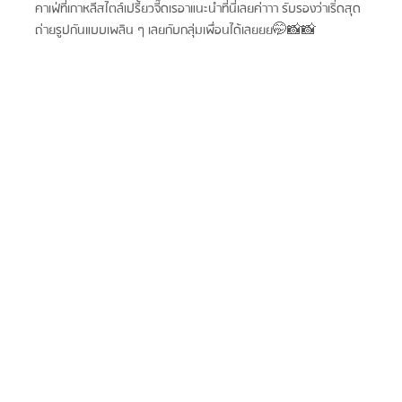
คาเฟ่ที่เกาหลีสไตล์เปรี้ยวจี๊ดเรอาแนะนำที่นี่เลยค่าาา รับรองว่าเริ่ดสุด 
ถ่ายรูปกันแบบเพลิน ๆ เลยกับกลุ่มเพื่อนได้เลยยย🤭📸📸