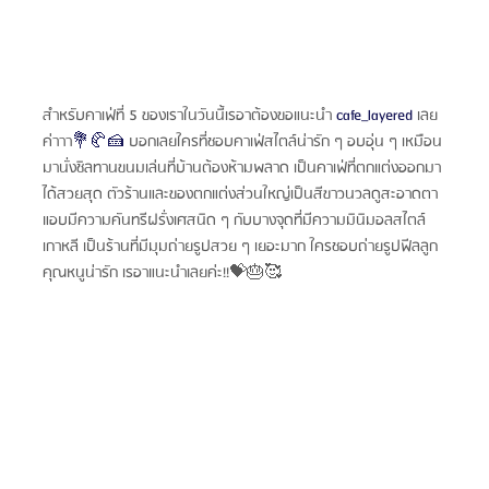
สำหรับคาเฟ่ที่ 5 ของเราในวันนี้เรอาต้องขอแนะนำ 
cafe_layered
 เลย
ค่าาา
💐🥐🍰 
บอกเลยใครที่ชอบคาเฟ่สไตล์น่ารัก ๆ อบอุ่น ๆ เหมือน
มานั่งชิลทานขนมเล่นที่บ้านต้องห้ามพลาด เป็นคาเฟ่ที่ตกแต่งออกมา
ได้สวยสุด ตัวร้านและของตกแต่งส่วนใหญ่เป็นสีขาวนวลดูสะอาดตา 
แอบมีความคันทรีฝรั่งเศสนิด ๆ กับบางจุดที่มีความมินิมอลสไตล์
เกาหลี เป็นร้านที่มีมุมถ่ายรูปสวย ๆ เยอะมาก ใครชอบถ่ายรูปฟีลลูก
คุณหนูน่ารัก เรอาแนะนำเลยค่ะ!!💝🎂🥰