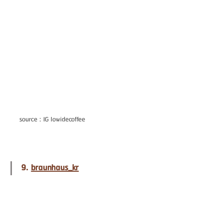
source : IG 
lowidecoffee
9. 
braunhaus_kr