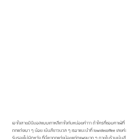
เอาใจสายมินิมอลแบบเกาหลีเกาใจกันหน่อยค่าาา ถ้าใครที่ชอบคาเฟ่ที่
ตกแต่งเบา ๆ น้อย เน้นสีขาวนวล ๆ เรอาแนะนำที่ lowidecoffee เลยค่ะ
รับรองไม่ผิดหวัง ที่นี่เขาตกแต่งน้อยแต่ดูแพงมาก ๆ ภายในร้านเน้นสี