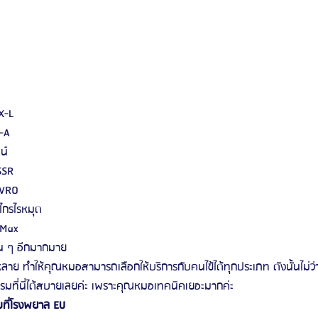
X-L
-A
น์
SSR
IVRO
ไกรไรหมุด
 Max
ื่น ๆ อีกมากมาย
หลาย ทำให้คุณหมอสามารถเลือกให้บริการกับคนไข้ได้ทุกประเภท ดังนั้นไม่
มที่นี่ได้สบายเลยค่ะ เพราะคุณหมอเทคนิคเยอะมากค่ะ
มที่โรงพยาล EU