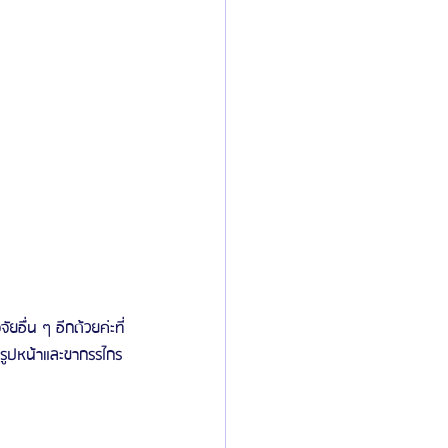
อื่น ๆ อีกด้วยค่ะที่
บรูปหน้าและขากรรไกร