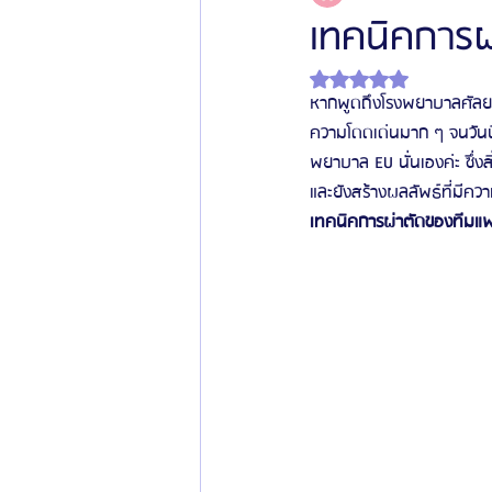
เทคนิคการผ
ได้รับ NaN เต็ม 5 ดาว
โรงพยาบาลศัลยกรรมเฟรช
โรงพยาบาลศ
หากพูดถึงโรงพยาบาลศัลยกรร
ความโดดเด่นมาก ๆ จนวันนี้
พยาบาล EU นั่นเองค่ะ ซึ่งส
รีวิวศัลยกรรมผู้ชาย
โรงพยาบาลศัลยก
และยังสร้างผลลัพธ์ที่มีคว
เทคนิคการผ่าตัดของทีมแพท
ข่าวสารศัลยกรรมเกาหลี
รีวิวดูดไขมัน