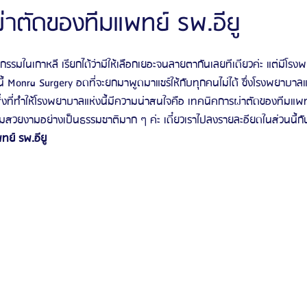
่าตัดของทีมแพทย์ รพ.อียู
ัลยกรรมจีเอ็นจี
โรงพยาบาลศัลยกรรมอิมเมจอัพ
โรงพยาบาลศัลยกรรมเจดับเบ
มในเกาหลี เรียกได้ว่ามีให้เลือกเยอะจนลายตากันเลยทีเดียวค่ะ แต่มีโรงพย
 Monra Surgery อดที่จะยกมาพูดมาแชร์ให้กับทุกคนไม่ได้ ซึ่งโรงพยาบาลแห่
ิ่งที่ทำให้โรงพยาบาลแห่งนี้มีความน่าสนใจคือ เทคนิคการผ่าตัดของทีมแพทย์ท
รรมมาอิน
โรงพยาบาลศัลยกรรมนานะ
โรงพยาบาลศัลยกรรมรูบี
Certif
ามสวยงามอย่างเป็นธรรมชาติมาก ๆ ค่ะ เดี๋ยวเราไปลงรายละอียดในส่วนนี้กัน
ย์ รพ.อียู
รีวิวดูดไขมันหน้า
รีวิวดูดไขมันเหนียง