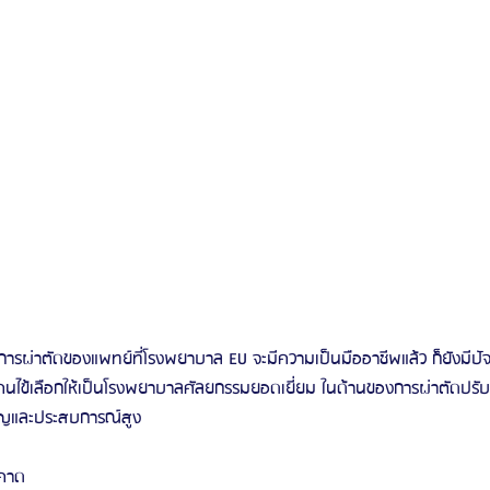
รผ่าตัดของแพทย์ที่โรงพยาบาล EU จะมีความเป็นมืออาชีพแล้ว ก็ยังมีปัจจัย
กคนไข้เลือกให้เป็นโรงพยาบาลศัลยกรรมยอดเยี่ยม ในด้านของการผ่าตัดปรั
าญและประสบการณ์สูง
นคาด