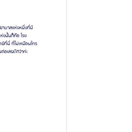
ิลยู
โรงพยาบาลศัลยกรรมมาร์เบิ้ล
าบาลแห่งหนึ่งที่มี
งนั้นก็คือ โรง
ี่นี่ ที่ไม่เหมือนใคร
ied Consultant
คู่มือศัลยกรรม
ต่อเลยดีกว่าค่ะ