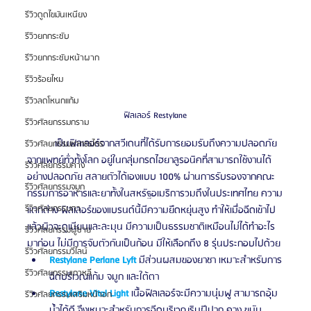
รีวิวดูดไขมันเหนียง
รีวิวยกกระชับ
รีวิวยกกระชับหน้าผาก
รีวิวร้อยไหม
รีวิวลดโหนกแก้ม
ฟิลเลอร์ Restylane
รีวิวศัลยกรรมกราม
	เป็นฟิลเลอร์จากสวีเดนที่ได้รับการยอมรับถึงความปลอดภัย
รีวิวศัลยกรรมขากรรไกร
จากแพทย์ทั่วทั้งโลก อยู่ในกลุ่มกรดไฮยาลูรอนิคที่สามารถใช้งานได้
รีวิวศัลยกรรมคาง
อย่างปลอดภัย สลายตัวได้เองแบบ 100% ผ่านการรับรองจากคณะ
รีวิวศัลยกรรมจมูก
กรรมการอาหารและยาทั้งในสหรัฐอเมริการวมถึงในประเทศไทย ความ
รีวิวศัลยกรรมตา
แตกต่าง ฟิลเลอร์ของแบรนด์นี้มีความยืดหยุ่นสูง ทำให้เมื่อฉีดเข้าไป
แล้วผิวจะดูเนียนและละมุน มีความเป็นธรรมชาติเหมือนไม่ได้ทำอะไร
รีวิวศัลยกรรมผู้ชาย
มาก่อน ไม่มีการจับตัวกันเป็นก้อน มีให้เลือกถึง 8 รุ่นประกอบไปด้วย
รีวิวศัลยกรรมวีไลน์
Restylane Perlane Lyft
 มีส่วนผสมของยาชา เหมาะสำหรับการ
รีวิวศัลยกรรมเกาหลี
ฉีดบริเวณแก้ม จมูก และใต้ตา 
Restylane Vital Light
 เนื้อฟิลเลอร์จะมีความนุ่มฟู สามารถอุ้ม
รีวิวศัลยกรรมเสริมหน้าอก
น้ำได้ดี จึงเหมาะสำหรับการฉีดบริเวณริมฝีปาก คาง ขมับ 