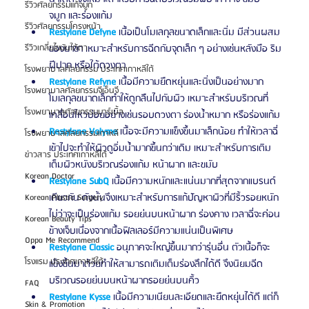
รีวิวศัลยกรรมแก้จมูก
จมูก และร่องแก้ม 
รีวิวศัลยกรรมโครงหน้า
Restylane Defyne
 เนื้อเป็นโมเลกุลขนาดเล็กและนิ่ม มีส่วนผสม
ของยาชา เหมาะสำหรับการฉีดกับจุดเล็ก ๆ อย่างเช่นหลังมือ ริม
รีวิวเกลี่ยไขมันใต้ตา
ฝีปาก หรือใต้ดวงตา 
โรงพยาบาลศัลยกรรม ประเทศเกาหลีใต้
Restylane Refyne 
เนื้อมีความยืดหยุ่นและนิ่งเป็นอย่างมาก 
โรงพยาบาลศัลยกรรมจีเอ็นจี
โมเลกุลขนาดเล็กทำให้ดูกลืนไปกับผิว เหมาะสำหรับบริเวณที่
โรงพยาบาลศัลยกรรมมาร์เบิ้ล
เคลื่อนไหวบ่อยอย่างเช่นรอบดวงตา ร่องน้ำหมาก หรือร่องแก้ม
Restylane Volyme
 เนื้อจะมีความแข็งขึ้นมาเล็กน้อย ทำให้เวลาฉี่
โรงพยาบาลศัลยกรรมเกาหลี
เข้าไปจะทำให้ผิวดูอิ่มน้ำมากขึ้นกว่าเดิม เหมาะสำหรับการเติม
ข่าวสาร ประเทศเกาหลีใต้
เต็มผิวหนังบริเวณร่องแก้ม หน้าผาก และขมับ 
Korean Doctor
Restylane SubQ
 เนื้อมีความหนักและแน่นมากที่สุดจากแบรนด์
เดียวกัน ดังนั้นจึงเหมาะสำหรับการแก้ปัญหาผิวที่มีริ้วรอยหนัก 
Korean Plastic Surgery
ไม่ว่าจะเป็นร่องแก้ม รอยย่นบนหน้าผาก ร่องคาง เวลาฉี่จะค่อน
Korean Beauty Tips
ข้างเจ็บเนื่องจากเนื้อฟิลเลอร์มีความแน่นเป็นพิเศษ 
Oppa Me Recommend
Restylane Classic 
อนุภาคจะใหญ่ขึ้นมากว่ารุ่นอื่น ตัวเนื้อก็จะ
โรงแรม ประเทศเกาหลีใต้
แข็งขึ้นมาด้วยทำให้สามารถเติมเต็มร่องลึกได้ดี จึงนิยมฉีด
บริเวณรอยย่นบนหน้าผากรอยย่นบนคิ้ว
FAQ
Restylane Kysse
 เนื้อมีความเนียนละเอียดและยืดหยุ่นได้ดี แต่ก็
Skin & Promotion