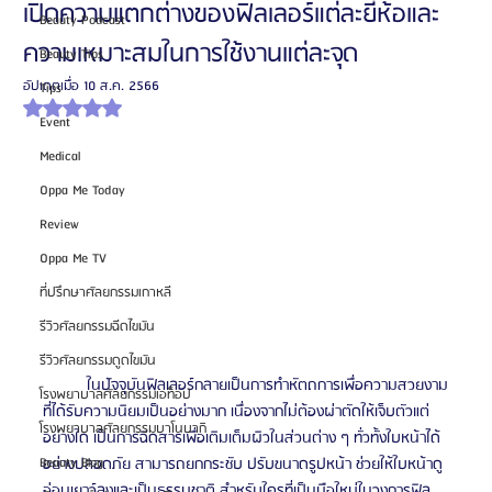
เปิดความแตกต่างของฟิลเลอร์แต่ละยี่ห้อและ
Beauty Podcast
ความเหมาะสมในการใช้งานแต่ละจุด
Beauty Tips
อัปเดตเมื่อ
10 ส.ค. 2566
Tips
ได้รับ NaN เต็ม 5 ดาว
Event
Medical
Oppa Me Today
Review
Oppa Me TV
ที่ปรึกษาศัลยกรรมเกาหลี
รีวิวศัลยกรรมฉีดไขมัน
รีวิวศัลยกรรมดูดไขมัน
	ในปัจจุบันฟิลเลอร์กลายเป็นการทำหัตถการเพื่อความสวยงาม
โรงพยาบาลศัลยกรรมเอท็อป
ที่ได้รับความนิยมเป็นอย่างมาก เนื่องจากไม่ต้องผ่าตัดให้เจ็บตัวแต่
โรงพยาบาลศัลยกรรมบาโนบากิ
อย่างใด เป็นการฉีดสารเพื่อเติมเต็มผิวในส่วนต่าง ๆ ทั่วทั้งใบหน้าได้
อย่างปลอดภัย สามารถยกกระชับ ปรับขนาดรูปหน้า ช่วยให้ใบหน้าดู
Beauty Blog
อ่อนเยาว์ลงและเป็นธรรมชาติ สำหรับใครที่เป็นมือใหม่ในวงการฟิล