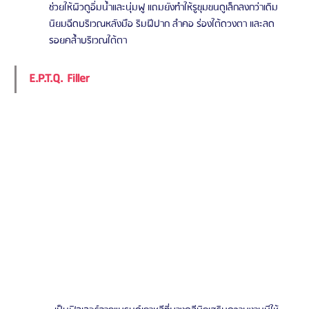
ช่วยให้ผิวดูอิ่มน้ำและนุ่มฟู แถมยังทำให้รูขุมขนดูเล็กลงกว่าเดิม 
นิยมฉีดบริเวณหลังมือ ริมฝีปาก ลำคอ ร่องใต้ดวงตา และลด
รอยคล้ำบริเวณใต้ตา 
E.P.T.Q. Filler