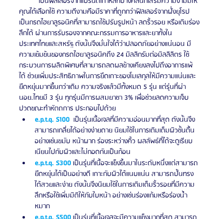
	เป็นฟิลเลอร์จากแบรนด์เกาหลีที่บางคลีนิกเสริมความงามมีให้
คุณได้เลือกใช้ ความดีงามคือมีราคาที่ถูกกว่าฟิลเลอร์จากฝั่งยุโรป 
เป็นกรดไฮยาลูรอนิคที่สามารถใช้ปรับรูปหน้า ลดริ้วรอย หรือเติมร่อง
ลึกได้ ผ่านการรับรองจากคณะกรรมการอาหารและยาทั้งใน
ประเทศไทยและสหรัฐ ดังนั้นจึงมั่นใจได้ว่าปลอดภัยอย่างแน่นอน มี
ความเข้มข้นของกรดไฮยาลูรอนิคถึง 24 มิลลิกรัมต่อมิลลิลิตร ใช้
กระบวนการผลิตพิเศษที่สามารถลดผลข้างเคียงลงไปถึงอาการแพ้
ได้ ช่วยเพิ่มประสิทธิภาพในการยึดเกาะของโมเลกุลให้มีความแน่นและ
ยืดหยุ่นมากขึ้นกว่าเดิม ความจริงแล้วมีทั้งหมด 5 รุ่น แต่รุ่นที่ผ่า
นอย.ไทยมี 3 รุ่น ทุกรุ่นมีการผสมยาชา 3% เพื่อช่วยลดความเจ็บ
ปวดขณะทำหัตถการ ประกอบไปด้วย
e.p.t.q. S100
  เป็นรุ่นเนื้อเจลที่มีความอ่อนมากที่สุด ดังนั้นจึง
สามารถเกลี่ยได้อย่างง่ายดาย นิยมใช้ในการเติมเต็มผิวชั้นตื้น 
อย่างเช่นขมับ หน้าผาก ร่องระหว่างคิ้ว ผลลัพธ์ที่ได้จะดูเรียบ
เนียนไปกับผิวและไม่กอดกันเป็นก้อน 
e.p.t.q. S300
 เป็นรุ่นที่เนื้อจะแข็งขึ้นมาในระดับหนึ่งแต่สามารถ
ยืดหยุ่นได้เป็นอย่างดี เกาะกับผิวได้แนบแน่น สามารถปั้นทรง
ได้สวยและง่าย ดังนั้นจึงนิยมใช้ในการเติมเต็มริ้วรอยที่มีความ
ลึกหรือใช้เพิ่มมิติให้กับใบหน้า อย่างเช่นร่องแก้มหรือร่องน้ำ
หมาก  
e.p.t.q. S500
 เป็นรุ่นที่เนื้อเจลจะมีความแข็งมากที่สุด สามารถ