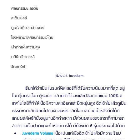
ศัลยกรรมชะลอวัย
สเต็มเซลล์
ศูนย์สเต็มเซลล์ บงบง
โรงพยาบาลศัลยกรรมเอโตน
ผ่าตัดเพิ่มความสูง
คลินิกผิวเกาหลี
Stem Cell
ฟิลเลอร์ Juvederm 
	เรียกได้ว่าเป็นแบรนด์ฟิลเลอร์ที่ได้รับความนิยมมากที่สุด อยู่
ในกลุ่มกรดไฮยาลูรอนิค สลายตัวได้เองและปลอดภัยแบบ 100% มี
เทคโนโลยีที่ทำให้เนื้อมีความละเอียดและยืดหยุ่นสูง ฉีดเข้าไปแล้วดูเป็น
ธรรมชาติและเนียนไปกับผิวของเรา ลดโอกาสบวมน้ำหลังฉีดได้ดี 
แถมผลลัพธ์ก็ยังอยู่นานอีกต่างหาก มีส่วนผสมของยาชาที่สามารถ
ลดความเจ็บปวดขณะทำหัตถการได้ มีทั้งหมด 6 รุ่นประกอบไปด้วย 
​Juvederm Voluma 
เนื้อแน่นแต่เมื่อฉีดเข้าไปแล้วมีความเรียบ