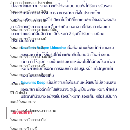
ข่าวสารศัลยกรรม ประเทศไทย
ปลอดภัยและสามารถสลายตัวได้เองแบบ 100% ได้รับการรับรอง
โรงพยาบาลศัลยกรรมอีพิก
มาตรฐานจากคณะกรรมการอาหารและยาทั้งในประเทศไทย 
สหรัฐอเมริกา และเกาหลีใต้ มีเทคโนโลยีที่โดดเด่นช่วยให้ผลลัพธ์หลัง
โรงพยาบาลศัลยกรรมยูโน
การฉีดคงตัวยาวนานมากขึ้นกว่าเดิม นอกจากนี้ยังราคาย่อมเยา
โรงพยาบาลศัลยกรรมวันเปอร์เซ็น
มากกว่าแบรนด์อื่นอีกด้วย มีทั้งหมด 2 รุ่นที่ได้รับความนิยม 
โรงพยาบาลศัลยกรรมเอบี
ประกอบไปด้วย 
Neuramis Volume Lidocaine
 เนื้อค่อนข้างแข็งแต่มีส่วนผสม
โรงพยาบาลศัลยกรรมอียู
ของยาชา ช่วยให้ขึ้นรูปได้ง่ายและกลืนไปกับผิวได้อย่างแนบ
โรงพยาบาลศัลยกรรมวอนจิน
เนียน ทำให้ดูมีความเป็นธรรมชาติเหมือนไม่ได้ฉีดอะไรมาก่อน 
โรงพยาบาลศัลยกรรมอูรี
เหมาะสำหรับการฉีดยกกรอบหน้า ปรับรูปหน้า แก้ปัญหาแก้ม
โรงพยาบาลศัลยกรรมไพรเวท
ตอบ และเติมร่องแก้ม 
Neuramis Deep
เนื้อมีความแข็งในระดับหนึ่งและไม่มีส่วนผสม
Stem Cell
ของยาชา เมื่อฉีดเข้าไปแล้วผิวจะดูนุ่มฟูเป็นพิเศษ เหมาะสำหรับ
รีวิวฉีดไขมัน
บริเวณที่ผิวบาง อย่างเช่นร่องน้ำหมาก ร่องแก้ม หรือริมฝีปาก
แนะนำโรงพยาบาล
แนะนำการทำศัลยกรรมความงาม
Juvederm
โรงพยาบาลศัลยกรรมดีเซ่
โรงพยาบาลจิวเวลรี่