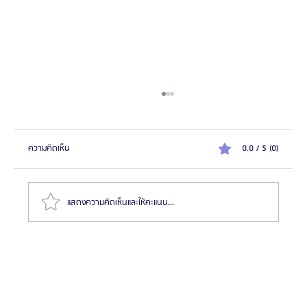
ความคิดเห็น
0.0 / 5 (0)
แสดงความคิดเห็นและให้คะแนน...
ความสำคัญของการตรวจสุขภาพก่อนทำศัลยกรรมที่โรง
พยาบาลบาโนบากิ (Banobagi)