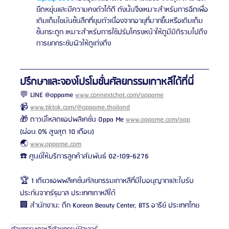
ยืดหยุ่นและมีความคงตัวได้ดี ดังนั้นจึงเหมาะสำหรับการฉีดเพื่อ
เติมเต็มไขมันชั้นลึกที่ยุบตัวเนื่องจากอายุที่มากขึ้นหรือเติมเต็ม
ชั้นกระดูก เหมาะสำหรับการใช้ปรับโครงหน้าให้ดูมีมิติรวมไปถึง
การยกกระชับผิวให้ดูเต่งตึง 
ปรึกษาและจองโปรโมชั่นศัลยกรรมเกาหลีได้ที่นี่
💬 LINE @oppame 
www.connextchat.com/oppame
📹 
www.tiktok.com/@oppame.thailand
🎁 ดาวน์โหลดแอปพลิเคชั่น Oppa Me 
www.oppame.com/app
(ผ่อน 0% สูงสุด 10 เดือน)
🌏 
www.oppame.com
☎️ ศูนย์ให้บริการลูกค้าสัมพันธ์ 02-109-6276
🏆 1 เดียวแอพพลิเคชั่นศัลยกรรมเกาหลีที่มีใบอนุญาตและใบรับ
ประกันจากรัฐบาล ประเทศเกาหลีใต้
🏢 สำนักงาน: ตึก Korean Beauty Center, BTS อารีย์ ประเทศไทย