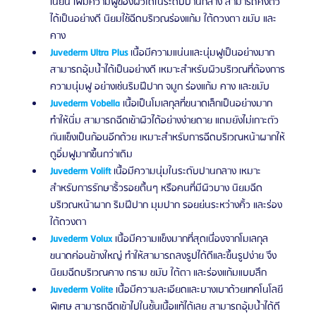
เนียน เพิ่มความฟูของผิวได้ในระดับปานกลาง สามารถคงตัว
ได้เป็นอย่างดี นิยมใช้ฉีดบริเวณร่องแก้ม ใต้ดวงตา ขมับ และ
คาง 
Juvederm Ultra Plus 
เนื้อมีความแน่นและนุ่มฟูเป็นอย่างมาก 
สามารถอุ้มน้ำได้เป็นอย่างดี เหมาะสำหรับผิวบริเวณที่ต้องการ
ความนุ่มฟู อย่างเช่นริมฝีปาก จมูก ร่องแก้ม คาง และขมับ 
Juvederm Vobella
 เนื้อเป็นโมเลกุลที่ขนาดเล็กเป็นอย่างมาก
ทำให้นิ่ม สามารถฉีดเข้าผิวได้อย่างง่ายดาย แถมยังไม่เกาะตัว
กันแข็งเป็นก้อนอีกด้วย เหมาะสำหรับการฉีดบริเวณหน้าผากให้
ดูอิ่มฟูมากขึ้นกว่าเดิม 
Juvederm Volift
 เนื้อมีความนุ่มในระดับปานกลาง เหมาะ
สำหรับการรักษาริ้วรอยตื้นๆ หรือคนที่มีผิวบาง นิยมฉีด
บริเวณหน้าผาก ริมฝีปาก มุมปาก รอยย่นระหว่างคิ้ว และร่อง
ใต้ดวงตา 
Juvederm Volux
 เนื้อมีความแข็งมากที่สุดเนื่องจากโมเลกุล
ขนาดค่อนข้างใหญ่ ทำให้สามารถลงรูปได้ดีและขึ้นรูปง่าย จึง
นิยมฉีดบริเวณคาง กราม ขมับ ใต้ตา และร่องแก้มแบบลึก 
​Juvederm Volite
 เนื้อมีความละเอียดและบางเบาด้วยเทคโนโลยี
พิเศษ สามารถฉีดเข้าไปในชั้นเนื้อแท้ได้เลย สามารถอุ้มน้ำได้ดี 