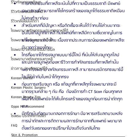
รีวิวศัลยกรรมแก้จมูก
การศัลยกรรมที่เกาหลีจะเน้นไปที่ความเป็นธรรมชาติ มีแพทย์
เฉพาะทางที่สามารถแก้ไขโครงสร้างของจมูกได้ธรรมชาติเหมือน
รีวิวศัลยกรรมโครงหน้า
ไม่เคยทำมาก่อน 
รีวิวเกลี่ยไขมันใต้ตา
สำหรับเคสที่มีปัญหา หรือติดเชื้อจะเห็นได้ว่าคนไข้ส่วนมากจะ
โรงพยาบาลศัลยกรรม ประเทศเกาหลีใต้
บินไปแก้จมูกที่เกาหลี ทีมแพทย์ที่เกาหลีมีความเชี่ยวชาญในการ
แก้ไขจมูกมากกว่าไทย เนื่องจากประสบการณ์ของแพทย์เกาหลีจะ
โรงพยาบาลศัลยกรรมจีเอ็นจี
มีมากกว่าของไทย
โรงพยาบาลศัลยกรรมมาร์เบิ้ล
ใครที่อยากได้ทรงจมูกแบบบาร์บี้ไลน์ ที่เน้นให้สันจมูกดูสโลป 
โรงพยาบาลศัลยกรรมเกาหลี
และปลายจมูกพุ่งต้องหารีวิวการทำศัลยกรรมที่เกาหลีเท่านั้น 
ข่าวสาร ประเทศเกาหลีใต้
เพราะโรงพยาบาลศัลยกรรมเกาหลี สามารถเนรมิตรทรงบาร์บี้
ไลน์ให้เข้ากับใบหน้าได้ทุกทรง
Korean Doctor
ก่อนการเสริมจมูก หรือ แก้จมูกที่เกาหลีทุกโรงพยาบาลจะมี
Korean Plastic Surgery
มาตรฐานคล้าย ๆ กัน คือ  ต้องมีการทำ CT Scan ก่อนทุกเคส 
Korean Beauty Tips
เพื่อที่ศัลยแพทย์จะได้เห็นโครงสร้างของจมูกก่อนการผ่าตัดทุก
เคส
Oppa Me Recommend
มีทรีทเม้นท์ลดบวมตลอดการรักษา มีอาหารเสริมลดบวมหลัง
โรงแรม ประเทศเกาหลีใต้
การผ่าตัดและการติดตามผลการรักษาจากทีมแพทย์ พยาบาล
FAQ
ตั้งแต่วันแรกของการปรึกษาไปจนถึงวันกลับไทย
Skin & Promotion