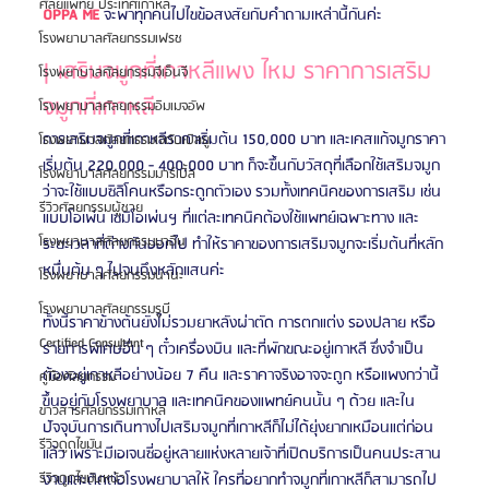
ศัลยแพทย์ ประเทศเกาหลี
OPPA ME
 จะพาทุกคนไปไขข้อสงสัยกับคำถามเหล่านี้กันค่ะ
โรงพยาบาลศัลยกรรมเฟรช
| เสริมจมูกที่เกาหลีแพง ไหม ราคาการเสริม
โรงพยาบาลศัลยกรรมจีเอ็นจี
จมูกที่เกาหลี
โรงพยาบาลศัลยกรรมอิมเมจอัพ
การเสริมจมูกที่เกาหลีราคาเริ่มต้น 150,000 บาท และเคสแก้จมูกราคา
โรงพยาบาลศัลยกรรมเจดับเบิลยู
เริ่มต้น 220,000 - 400,000 บาท ก็จะขึ้นกับวัสดุที่เลือกใช้เสริมจมูก
โรงพยาบาลศัลยกรรมมาร์เบิ้ล
ว่าจะใช้แบบซิลิโคนหรือกระดูกตัวเอง รวมทั้งเทคนิคของการเสริม เช่น 
รีวิวศัลยกรรมผู้ชาย
แบบโอเพ่น เซมิโอเพ่นฯ ที่แต่ละเทคนิคต้องใช้แพทย์เฉพาะทาง และ
โรงพยาบาลศัลยกรรมมาอิน
ระยะเวลาที่ต่างกันออกไป ทำให้ราคาของการเสริมจมูกจะเริ่มต้นที่หลัก
หมื่นต้น ๆ ไปจนถึงหลักแสนค่ะ
โรงพยาบาลศัลยกรรมนานะ
โรงพยาบาลศัลยกรรมรูบี
ทั้งนี้ราคาข้างต้นยังไม่รวมยาหลังผ่าตัด การตกแต่ง รองปลาย หรือ
Certified Consultant
รายการพิเศษอื่น ๆ ตั๋วเครื่องบิน และที่พักขณะอยู่เกาหลี ซึ่งจำเป็น
ต้องอยู่เกาหลีอย่างน้อย 7 คืน และราคาจริงอาจจะถูก หรือแพงกว่านี้
คู่มือศัลยกรรม
ขึ้นอยู่กับโรงพยาบาล และเทคนิคของแพทย์คนนั้น ๆ ด้วย และใน
ข่าวสารศัลยกรรมเกาหลี
ปัจจุบันการเดินทางไปเสริมจมูกที่เกาหลีก็ไม่ได้ยุ่งยากเหมือนแต่ก่อน
รีวิวดูดไขมัน
แล้ว เพราะมีเอเจนซี่อยู่หลายแห่งหลายเจ้าที่เปิดบริการเป็นคนประสาน
งานและติดต่อโรงพยาบาลให้ ใครที่อยากทำจมูกที่เกาหลีก็สามารถไป
รีวิวดูดไขมันหน้า