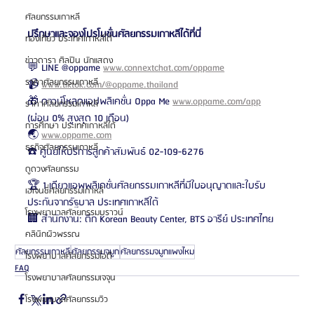
ศัลยกรรมเกาหลี
ปรึกษาและจองโปรโมชั่นศัลยกรรมเกาหลีได้ที่นี่
ท่องเที่ยว ประเทศเกาหลีใต้
ข่าวดารา ศิลปิน นักแสดง
💬 LINE @oppame 
www.connextchat.com/oppame
ราคาศัลยกรรมเกาหลี
📹 
www.tiktok.com/@oppame.thailand
🎁 ดาวน์โหลดแอปพลิเคชั่น Oppa Me 
www.oppame.com/app
ราคาศัลยกรรมเกาหลี
(ผ่อน 0% สูงสุด 10 เดือน)
การศึกษา ประเทศเกาหลีใต้
🌏 
www.oppame.com
ธุรกิจศัลยกรรมเกาหลี
☎️ ศูนย์ให้บริการลูกค้าสัมพันธ์ 02-109-6276
ดูดวงศัลยกรรม
🏆 1 เดียวแอพพลิเคชั่นศัลยกรรมเกาหลีที่มีใบอนุญาตและใบรับ
เอเจนซี่ศัลยกรรมเกาหลี
ประกันจากรัฐบาล ประเทศเกาหลีใต้
โรงพยาบาลศัลยกรรมบราวน์
🏢 สำนักงาน: ตึก Korean Beauty Center, BTS อารีย์ ประเทศไทย
คลินิกผิวพรรณ
ศัลยกรรมเกาหลี
ศัลยกรรมจมูก
ศัลยกรรมจมูกแพงไหม
โรงพยาบาลศัลยกรรมไอดี
FAQ
โรงพยาบาลศัลยกรรมเจจุน
โรงพยาบาลศัลยกรรมวิว