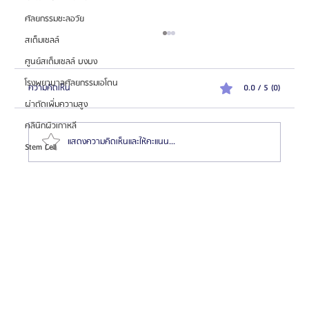
ศัลยกรรมชะลอวัย
สเต็มเซลล์
ศูนย์สเต็มเซลล์ บงบง
โรงพยาบาลศัลยกรรมเอโตน
ความคิดเห็น
0.0 / 5 (0)
ผ่าตัดเพิ่มความสูง
คลินิกผิวเกาหลี
แสดงความคิดเห็นและให้คะแนน...
Stem Cell
ความสำคัญของการตรวจสุขภาพก่อนทำศัลยกรรมที่โรง
พยาบาลบาโนบากิ (Banobagi)