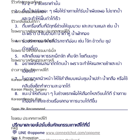
รีวิวศัลยกรรมแก้จมูก
ใน 2 - 3 วันแรกเท่านั้น
ดื่มน้ำเปล่าเยอะ ๆ เพื่อให้ร่างกายได้รับน้ำเพียงพอ ไม่ขาดน้ำ 
รีวิวศัลยกรรมโครงหน้า
และจะทำให้ฟื้นตัวได้เร็ว
รีวิวเกลี่ยไขมันใต้ตา
ดื่มเครื่องดื่มที่มีฤทธิ์ช่วยให้ยุบบวม และสมานแผล เช่น น้ำ
โรงพยาบาลศัลยกรรม ประเทศเกาหลีใต้
มะพร้าว น้ำใบบัวบก น้ำเต้าหู้ น้ำฟักทอง
รับประทานอาหารที่มีรสชาติอ่อน เช่น โจ๊ก ข้าวต้ม ซุป 
โรงพยาบาลศัลยกรรมจีเอ็นจี
ก๋วยเตี๋ยว 
โรงพยาบาลศัลยกรรมมาร์เบิ้ล
หลีกเลี่ยงอาหารรสเผ็ดจัด เค็มจัด โซเดียมสูง 
โรงพยาบาลศัลยกรรมเกาหลี
อย่าเพิ่งให้แผลผ่าตัดโดนน้ำ เพราะจะทำให้แผลหายช้าและเน่า
ข่าวสาร ประเทศเกาหลีใต้
เปื่อยได้ 
ในการดูแลผิวหน้า ให้ใช้สำลีแบบแผ่นชุบน้ำเปล่า น้ำเกลือ หรือใช้
Korean Doctor
คลีนซิ่งเช็ดทำความสะอาดได้
Korean Plastic Surgery
แนะนำให้เดินเบา ๆ ในช่วงแรกเพื่อให้เลือดไหลเวียนได้ดี ร่างกาย
Korean Beauty Tips
ได้ออกกำลังจะช่วยเรื่องลดอาการบวมได้ดีขึ้น
Oppa Me Recommend
โรงแรม ประเทศเกาหลีใต้
ปรึกษาและจองโปรโมชั่นศัลยกรรมเกาหลีได้ที่นี่
FAQ
💬 LINE @oppame 
www.connextchat.com/oppame
Skin & Promotion