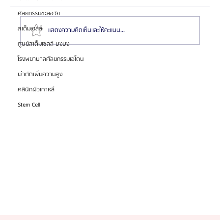
ศัลยกรรมชะลอวัย
สเต็มเซลล์
แสดงความคิดเห็นและให้คะแนน...
ศูนย์สเต็มเซลล์ บงบง
โรงพยาบาลศัลยกรรมเอโตน
ความสำคัญของการตรวจสุขภาพก่อนทำศัลยกรรมที่โรง
ผ่าตัดเพิ่มความสูง
พยาบาลบาโนบากิ (Banobagi)
คลินิกผิวเกาหลี
Stem Cell