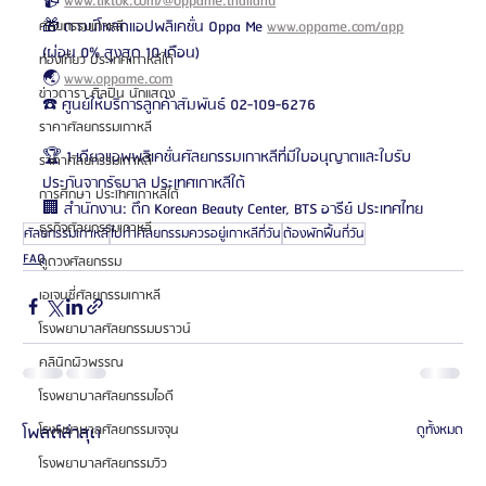
📹 
www.tiktok.com/@oppame.thailand
🎁 ดาวน์โหลดแอปพลิเคชั่น Oppa Me 
www.oppame.com/app
ศัลยกรรมเกาหลี
(ผ่อน 0% สูงสุด 10 เดือน)
ท่องเที่ยว ประเทศเกาหลีใต้
🌏 
www.oppame.com
ข่าวดารา ศิลปิน นักแสดง
☎️ ศูนย์ให้บริการลูกค้าสัมพันธ์ 02-109-6276
ราคาศัลยกรรมเกาหลี
🏆 1 เดียวแอพพลิเคชั่นศัลยกรรมเกาหลีที่มีใบอนุญาตและใบรับ
ราคาศัลยกรรมเกาหลี
ประกันจากรัฐบาล ประเทศเกาหลีใต้
การศึกษา ประเทศเกาหลีใต้
🏢 สำนักงาน: ตึก Korean Beauty Center, BTS อารีย์ ประเทศไทย
ธุรกิจศัลยกรรมเกาหลี
ศัลยกรรมเกาหลี
ไปทำศัลยกรรมควรอยู่เกาหลีกี่วัน
ต้องพักฟื้นกี่วัน
FAQ
ดูดวงศัลยกรรม
เอเจนซี่ศัลยกรรมเกาหลี
โรงพยาบาลศัลยกรรมบราวน์
คลินิกผิวพรรณ
โรงพยาบาลศัลยกรรมไอดี
โพสต์ล่าสุด
ดูทั้งหมด
โรงพยาบาลศัลยกรรมเจจุน
โรงพยาบาลศัลยกรรมวิว