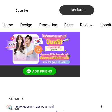
แชทกับเรา
Oppa Me
Home
Design
Promotion
Price
Review
Hospit
All Posts
OPPA ME
28 ก.พ. 2567
ยาว 1 นาที
All Posts