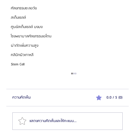
ศัลยกรรมชะลอวัย
สเต็มเซลล์
ศูนย์สเต็มเซลล์ บงบง
โรงพยาบาลศัลยกรรมเอโตน
ผ่าตัดเพิ่มความสูง
คลินิกผิวเกาหลี
Stem Cell
ความคิดเห็น
0.0 / 5 (0)
แสดงความคิดเห็นและให้คะแนน...