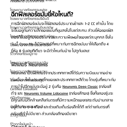
ศัลยแพทย์ ประเทศเกาหลี
โรงพยาบาลศัลยกรรมเฟรช
ฉีดฟิลเลอร์ขมับยี่ห้อไหนดี?
โรงพยาบาลศัลยกรรมจีเอ็นจี
การฉีดฟิลเลอร์ขมับจะใช้ฟิลเลอร์ประมาณข้างละ 1-2 CC เท่านั้น โดย
โรงพยาบาลศัลยกรรมอิมเมจอัพ
จะขึ้นอยู่กับความลึกของขมับที่ยุบลงไปในแต่ละคน ส่วนยี่ห้อของฟิล
โรงพยาบาลศัลยกรรมเจดับเบิลยู
เลอร์ก็ขึ้นอยู่กับงบประมาณและความพึงพอใจของแต่ละบุคคล ซึ่งใน
วันนี้ Oppa Me ก็มีฟิลเลอร์ที่เหมาะกับการฉีดขมับมาให้เลือกถึง 4 
โรงพยาบาลศัลยกรรมมาร์เบิ้ล
ยี่ห้อ 8 รุ่นเลยทีเดียว จะมีตัวไหนกันบ้าง ไปดูกันเลย!
รีวิวศัลยกรรมผู้ชาย
โรงพยาบาลศัลยกรรมมาอิน
ฟิลเลอร์ Neuramis
โรงพยาบาลศัลยกรรมนานะ
Neuramis เป็นฟิลเลอร์จากประเทศเกาหลีได้รับความนิยมมากอย่าง
ต่อเนื่อง ทั้งในประเทศไทยเองและประเทศเกาหลีด้วย โดยรุ่นที่เหมาะกับ
โรงพยาบาลศัลยกรรมรูบี
การนำไปฉีดขมับจะมีอยู่ 2 รุ่นคือ 
Neuramis Deep Classic
 (กล่องสี
Certified Consultant
ดำ) และ 
Neuramis Volume Lidocaine
 (กล่องสีทอง) ซึ่งทั้งสองรุ่นจะ
คู่มือศัลยกรรม
มีคุณสมบัติคล้ายคลึงกันตรงที่มีความหนืดของเจลระดับปานกลาง 
อยู่ได้นาน 6-8 เดือน และช่วยเติมเต็มร่องลึกได้ดี แต่ต่างกันตรงที่
ข่าวสารศัลยกรรมเกาหลี
กล่องสีดำไม่มียาชา ส่วนกล่องสีทองมียาชา
รีวิวดูดไขมัน
รีวิวดูดไขมันหน้า