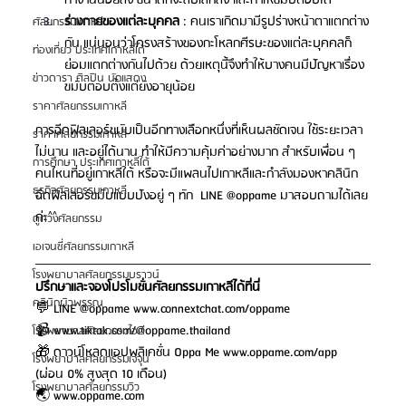
ร่างกายของแต่ละบุคคล
 : คนเราเกิดมามีรูปร่างหน้าตาแตกต่าง
ศัลยกรรมเกาหลี
กัน แน่นอนว่าโครงสร้างของกะโหลกศีรษะของแต่ละบุคคลก็
ท่องเที่ยว ประเทศเกาหลีใต้
ย่อมแตกต่างกันไปด้วย ด้วยเหตุนี้จึงทำให้บางคนมีปัญหาเรื่อง
ข่าวดารา ศิลปิน นักแสดง
ขมับตอบตั้งแต่ยังอายุน้อย
ราคาศัลยกรรมเกาหลี
การฉีดฟิลเลอร์ขมับเป็นอีกทางเลือกหนึ่งที่เห็นผลชัดเจน ใช้ระยะเวลา
ราคาศัลยกรรมเกาหลี
ไม่นาน และอยู่ได้นาน ทำให้มีความคุ้มค่าอย่างมาก สำหรับเพื่อน ๆ 
การศึกษา ประเทศเกาหลีใต้
คนไหนที่อยู่เกาหลีใต้ หรือจะมีแพลนไปเกาหลีและกำลังมองหาคลินิก
ธุรกิจศัลยกรรมเกาหลี
ฉีดฟิลเลอร์ขมับแบบปังอยู่ ๆ ทัก  LINE @oppame มาสอบถามได้เลย
ค่ะ^^
ดูดวงศัลยกรรม
เอเจนซี่ศัลยกรรมเกาหลี
โรงพยาบาลศัลยกรรมบราวน์
ปรึกษาและจองโปรโมชั่นศัลยกรรมเกาหลีได้ที่นี่
คลินิกผิวพรรณ
💬 LINE @oppame 
www.connextchat.com/oppame
📹 
www.tiktok.com/@oppame.thailand
โรงพยาบาลศัลยกรรมไอดี
🎁 ดาวน์โหลดแอปพลิเคชั่น Oppa Me 
www.oppame.com/app
โรงพยาบาลศัลยกรรมเจจุน
(ผ่อน 0% สูงสุด 10 เดือน)
โรงพยาบาลศัลยกรรมวิว
🌏 
www.oppame.com