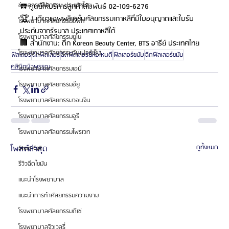
ข่าวสารศัลยกรรม ประเทศไทย
☎️ ศูนย์ให้บริการลูกค้าสัมพันธ์ 02-109-6276
🏆 1 เดียวแอพพลิเคชั่นศัลยกรรมเกาหลีที่มีใบอนุญาตและใบรับ
โรงพยาบาลศัลยกรรมอีพิก
ประกันจากรัฐบาล ประเทศเกาหลีใต้
โรงพยาบาลศัลยกรรมยูโน
🏢 สำนักงาน: ตึก Korean Beauty Center, BTS อารีย์ ประเทศไทย
โรงพยาบาลศัลยกรรมวันเปอร์เซ็น
ฟิลเลอร์
ฉีดฟิลเลอร์
ฉีดฟิลเลอร์ยี่ห้อไหนดี
ฟิลเลอร์ขมับ
ฉีดฟิลเลอร์ขมับ
คลินิกผิวพรรณ
โรงพยาบาลศัลยกรรมเอบี
โรงพยาบาลศัลยกรรมอียู
โรงพยาบาลศัลยกรรมวอนจิน
โรงพยาบาลศัลยกรรมอูรี
โรงพยาบาลศัลยกรรมไพรเวท
โพสต์ล่าสุด
ดูทั้งหมด
Stem Cell
รีวิวฉีดไขมัน
แนะนำโรงพยาบาล
แนะนำการทำศัลยกรรมความงาม
โรงพยาบาลศัลยกรรมดีเซ่
โรงพยาบาลจิวเวลรี่