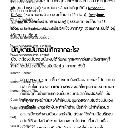
ของโลก จึงทำให้มีผู้ใช้งานมากที่สุดเลยก็ว่าได้และมีราคาสูงที่สุดด้วย
รีวิวศัลยกรรมแก้จมูก
เช่นกัน สำหรับรุ่นที่เหมาะกับการฉีดขมับที่สุดก็คือ 
Restylane 
รีวิวศัลยกรรมโครงหน้า
Defyne
 (เหมาะกับคนผิวบาง อยู่ได้นาน 12 เดือน), 
Restylane 
รีวิวเกลี่ยไขมันใต้ตา
Volyme
 (เนื้อเจลแข็งปานกลาง อิ่มฟู ดูธรรมชาติ อยู่ได้นาน 18 
เดือน) และ 
Restylane Lyft
 (เนื้อเจลแข็งมากที่สุด ช่วยยกกระชับได้ อยู่
โรงพยาบาลศัลยกรรม ประเทศเกาหลีใต้
ได้นาน 12 เดือน)
โรงพยาบาลศัลยกรรมจีเอ็นจี
โรงพยาบาลศัลยกรรมมาร์เบิ้ล
ปัญหาขมับตอบเกิดจากอะไร?
โรงพยาบาลศัลยกรรมเกาหลี
ปัญหาเรื่องขมับตอบนั้นพบได้กับคนทุกเพศทุกวัยเลย ซึ่งสาเหตุที่
ข่าวสาร ประเทศเกาหลีใต้
ทำให้เกิดปัญหาขมับตอบขึ้นมีอยู่ 3  สาเหตุ ดังนี้
Korean Doctor
อายุ
 : พออายุเรามากขึ้น ร่างกายก็จะเสื่อมสภาพลงไปตามกาล
Korean Plastic Surgery
เวลา ชั้นไขมันจะหดตัวและบางลง ส่งผลให้คุณสามารถสัมผัส
Korean Beauty Tips
ถึงกระดูกในร่างกายชัดเจนขึ้น ส่วนกระดูกก็จะฝ่อลงได้ เมื่อ
Oppa Me Recommend
กระดูกโครงหน้าฝ่อลงก็ทำให้ขมับยุบตัวลงตามไปด้วยนั่นเอง
การจัดฟัน
 : การจัดฟันจะทำให้กล้ามเนื้อที่ทำหน้าที่เคี้ยวบด
โรงแรม ประเทศเกาหลีใต้
อาหารมีการทำงานน้อยลงกว่าเดิม ส่งผลให้กล้ามเนื้อบริเวณ
FAQ
ขมับที่เชื่อมต่อกันทำงานน้อยลงตามไปด้วย เมื่อกล้ามเนื้อ
Skin & Promotion
ทำงานน้อยลง ขนาดก็จะลีบเล็กลง และทำให้ขมับตอบได้