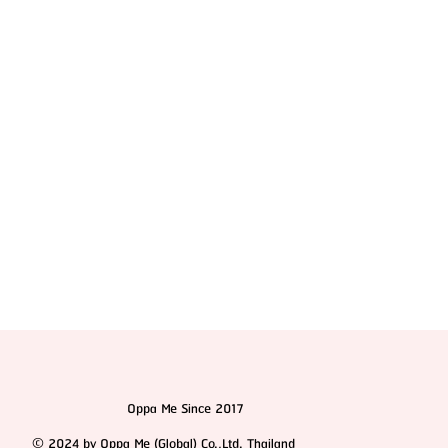
รีวิว Pria Clinic (พรีอาคลินิก) เกาหลี วิธีเดินทางแบบ
ละเอียด อัปเดตล่าสุด
Oppa Me Since 2017
© 2024 by Oppa Me (Global) Co.,Ltd. Thailand