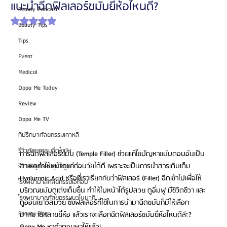
แนะนำฉีดฟิลเลอร์ขมับยี่ห้อไหนดี?
Beauty Podcast
ได้รับ NaN เต็ม 5 ดาว
Beauty Tips
Tips
Event
Medical
Oppa Me Today
Review
Oppa Me TV
ที่ปรึกษาศัลยกรรมเกาหลี
รีวิวศัลยกรรมฉีดไขมัน
การฉีดฟิลเลอร์ขมับ (Temple Filler) ช่วยแก้ไขปัญหาขมับตอบอันเป็น
สาเหตุทำให้หน้าดูแก่ก่อนวัยได้ดี เพราะจะเป็นการนำสารเติมเต็ม 
รีวิวศัลยกรรมดูดไขมัน
Hyaluronic Acid หรือที่เราเรียกกันว่าฟิลเลอร์ (Filler) ฉีดเข้าไปเพื่อให้
โรงพยาบาลศัลยกรรมเอท็อป
บริเวณขมับดูเต่งเต็มขึ้น ทำให้ใบหน้าได้รูปสวย ดูอิ่มฟู มีชีวิตชีวา และ
โรงพยาบาลศัลยกรรมบาโนบากิ
ดูอ่อนเยาว์สมวัย ซึ่งฟิลเลอร์ที่ใช้ในการนำมาฉีดขมับก็มีให้เลือก
Beauty Blog
มากมายหลายยี่ห้อ แล้วเราจะเลือกฉีดฟิลเลอร์ขมับยี่ห้อไหนดีล่ะ? 
Oppa Me หาคำตอบมาให้แล้ว! 