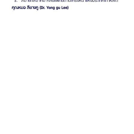
สมาชิกสมาคม ศัลยแพทย์ด้านโครงหน้าแห่งประเทศเกาหลีใต้
คุณหมอ ลียางคู (Dr. Yang gu Lee)