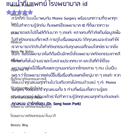
แนะนำทีมแพทย์ โรงพยาบาล id
Beauty Podcast
ได้รับ NaN เต็ม 5 ดาว
Beauty Tips
สวัสดีค่ะวันนนี้มาพบกับ Monra Surgery พร้อมบทความที่จะพาทุก
Tips
คนไปทำความรู้จักกับ ทีมแพทย์โรงพยาบาล ID ที่ทั้งมากความ
สามารถและโปร์ไฟล์ดีกันมาก ๆ เลยค่ะ หลายคนที่กำลังเก็บข้อมูลเพื่อ
Event
ไปทำศัลยกรรมที่เกาหลี การดูในเรื่องของประวัติคุณหมอจะช่วยทำให้
Medical
เราสามารถตัดสินใจทำศัลยกรรมกับคุณหมอที่ตอบโจทย์เรามากยิ่ง
Oppa Me Today
ขึ้นค่ะ ซึ่งโรงพยาบาลไอดีถือเป็นอีกหนึ่งโรงพยาบาลศัลยกรรมเกาหลี
Review
ที่โด่งดังทั้งในบ้านเราและในหลายประเทศมาก และสิ่งที่ทำให้โรง
พยาบาลแห่งนี้มีชื่อเสียงและถูกบอกต่อจากใครหลาย ๆ คน นั่นเป็น
Oppa Me TV
เพราะว่าโรงพยาบาลแห่งนี้ขึ้นชื่อเรื่องทีมแพทย์ใหญ่มาก ๆ เลยค่ะ หาก
ที่ปรึกษาศัลยกรรมเกาหลี
ให้แนะนำคุณหมอทุกท่านในวันเดียวคงไม่ครบถ้วนแน่ ๆ ค่ะ Monra 
รีวิวศัลยกรรมฉีดไขมัน
Surgery จึงขอแนะนำคุณหมอทั้ง 5 ท่านที่พร้อมทั้งความรู้และ
ประสบการณ์ พร้อมแล้วเราไปทำความรู้จักคุณหมอทุกท่านกันเลยค่ะ
รีวิวศัลยกรรมดูดไขมัน
คุณหมอ ปาร์คซังฮุน (Dr. Sang hoon Park)
โรงพยาบาลศัลยกรรมเอท็อป
โรงพยาบาลศัลยกรรมบาโนบากิ
Beauty Blog