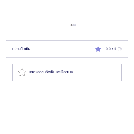
ความคิดเห็น
0.0 / 5 (0)
แสดงความคิดเห็นและให้คะแนน...
HemaPure โปรแกรมฟอกเลือดเกาหลี ฟื้นฟูเซลล์และ
สุขภาพลึก