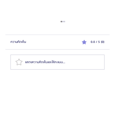
ความคิดเห็น
0.0 / 5 (0)
แสดงความคิดเห็นและให้คะแนน...
ทำไมต้องไปผ่าตัดขากรรไกรและโครงหน้าที่เกาหลี? แตก
ต่างจากประเทศอื่นยังไง