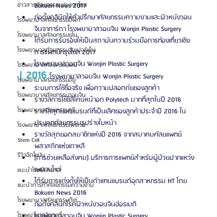
Bokuen News 2017
ข่าวสารศัลยกรรม ประเทศไทย
ก่อตั้งคลินิกให้คำปรึกษาศัลยกรรมความงามและผิวหนังวอน
โรงพยาบาลศัลยกรรมอีพิก
จินจาการ์ตา โรงพยาบาลวอนจิน Wonjin Plastic Surgery
โรงพยาบาลศัลยกรรมยูโน
ได้รับการรับรองให้เป็นสถาบันความร่วมมือการท่องเที่ยวเชิง
โรงพยาบาลศัลยกรรมวันเปอร์เซ็น
การแพทย์กรุงโซล 2017
โรงพยาบาลวอนจิน Wonjin Plastic Surgery 
โรงพยาบาลศัลยกรรมเอบี
| 2016 
โรงพยาบาลวอนจิน Wonjin Plastic Surgery
โรงพยาบาลศัลยกรรมอียู
ระบบการใช้ชื่อจริง เพื่อความปลอดภัยของลูกค้า
โรงพยาบาลศัลยกรรมวอนจิน
รางวัลการใช้ซิลิโคนหน้าอก Polytech มากที่สุดในปี 2016
โรงพยาบาลศัลยกรรมอูรี
รางวัลสุดยอดแบรนด์ที่เป็นเลิศของลูกค้าประจำปี 2016 ใน
ประเภทศัลยกรรมรูปร่างใบหน้า
โรงพยาบาลศัลยกรรมไพรเวท
รางวัลสุดยอดสมาชิกแห่งปี 2016 จากสมาคมศัลยแพทย์
Stem Cell
พลาสติกแห่งเกาหลี
รีวิวฉีดไขมัน
[การช่วยเหลือสังคม] บริการการแพทย์สำหรับผู้ป่วยปากแหว่ง
เพดานโหว่
แนะนำโรงพยาบาล
ได้รับการแต่งตั้งให้เป็นตัวแทนแบรนด์อุตสาหกรรม HT โดย 
แนะนำการทำศัลยกรรมความงาม
Bokuen News 2016
โรงพยาบาลศัลยกรรมดีเซ่
ก่อตั้งคลินิกโรคผิวหนังวอนจินฮ่อรเมดิ
โรงพยาบาลวอนจิน Wonjin Plastic Surgery
โรงพยาบาลจิวเวลรี่