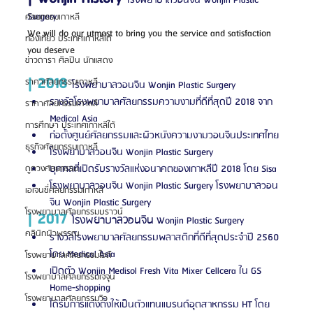
Surgery
ศัลยกรรมเกาหลี
We will do our utmost to bring you the service and satisfaction 
ท่องเที่ยว ประเทศเกาหลีใต้
you deserve
ข่าวดารา ศิลปิน นักแสดง
| 2018 
ราคาศัลยกรรมเกาหลี
โรงพยาบาลวอนจิน Wonjin Plastic Surgery
รางวัลโรงพยาบาลศัลยกรรมความงามที่ดีที่สุดปี 2018 จาก 
ราคาศัลยกรรมเกาหลี
Medical Asia
การศึกษา ประเทศเกาหลีใต้
ก่อตั้งศูนย์ศัลยกรรมและผิวหนังความงามวอนจินประเทศไทย
ธุรกิจศัลยกรรมเกาหลี
โรงพยาบาลวอนจิน Wonjin Plastic Surgery
บุคคลที่เปิดรับรางวัลแห่งอนาคตของเกาหลีปี 2018 โดย Sisa
ดูดวงศัลยกรรม
โรงพยาบาลวอนจิน Wonjin Plastic Surgery โรงพยาบาลวอน
เอเจนซี่ศัลยกรรมเกาหลี
จิน Wonjin Plastic Surgery
โรงพยาบาลศัลยกรรมบราวน์
|
2017 
โรงพยาบาลวอนจิน
 Wonjin Plastic Surgery
คลินิกผิวพรรณ
รางวัลโรงพยาบาลศัลยกรรมพลาสติกที่ดีที่สุดประจำปี 2560 
โดย Medical Asia
โรงพยาบาลศัลยกรรมไอดี
เปิดตัว Wonjin Medisol Fresh Vita Mixer Cellcera ใน GS 
โรงพยาบาลศัลยกรรมเจจุน
Home-shopping
โรงพยาบาลศัลยกรรมวิว
ได้รับการแต่งตั้งให้เป็นตัวแทนแบรนด์อุตสาหกรรม HT โดย 