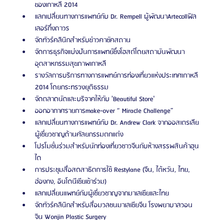
ของเกาหลี 2014
แลกเปลี่ยนทางการแพทย์กับ Dr. Rempell ผู้พัฒนาArtecollฟิล
เลอร์กึ่งถาวร
จัดทัวร์คลินิกสำหรับข่าวคาซัคสถาน
จัดการธุรกิจแบ่งปันการแพทย์ซึ่งโฮสต์โดยสถาบันพัฒนา
อุตสาหกรรมสุขภาพเกาหลี
รางวัลการบริการทางการแพทย์การท่องเที่ยวแห่งประเทศเกาหลี 
2014 โดยกระทรวงยุติธรรม
จัดตลาดนัดและบริจาคให้กับ 'Beautiful Store'
ออกอากาศรายการmake-over “ Miracle Challenge”
แลกเปลี่ยนทางการแพทย์กับ Dr. Andrew Clark จากออสเตรเลีย
ผู้เชี่ยวชาญด้านศัลยกรรมตกแต่ง
โปรโมชั่นร่วมสำหรับนักท่องเที่ยวชาวจีนกับห้างสรรพสินค้าฮุน
ได
การประชุมสื่อสดสาธิตการใช้ Restylane (จีน, ไต้หวัน, ไทย, 
ฮ่องกง, อินโดนีเซียเข้าร่วม)
แลกเปลี่ยนแพทย์กับผู้เชี่ยวชาญจากมาเลเซียและไทย
จัดทัวร์คลินิกสำหรับสื่อมวลชนมาเลเซียจีน โรงพยาบาลวอน
จิน Wonjin Plastic Surgery