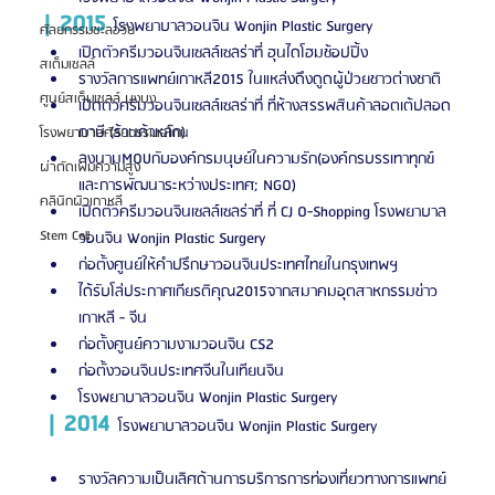
| 2015 
โรงพยาบาลวอนจิน Wonjin Plastic Surgery
ศัลยกรรมชะลอวัย
เปิดตัวครีมวอนจินเซลล์เซลร่าที่ ฮุนไดโฮมช้อปปิ้ง
สเต็มเซลล์
รางวัลการแพทย์เกาหลี2015 ในแหล่งดึงดูดผู้ป่วยชาวต่างชาติ
ศูนย์สเต็มเซลล์ บงบง
เปิดตัวครีมวอนจินเซลล์เซลร่าที่ ที่ห้างสรรพสินค้าลอตเต้ปลอด
ภาษี (ร้านค้าหลัก)
โรงพยาบาลศัลยกรรมเอโตน
ลงนามMOUกับองค์กรมนุษย์ในความรัก(องค์กรบรรเทาทุกข์
ผ่าตัดเพิ่มความสูง
และการพัฒนาระหว่างประเทศ; NGO)
คลินิกผิวเกาหลี
เปิดตัวครีมวอนจินเซลล์เซลร่าที่ ที่ CJ O-Shopping โรงพยาบาล
Stem Cell
วอนจิน Wonjin Plastic Surgery
ก่อตั้งศูนย์ให้คำปรึกษาวอนจินประเทศไทยในกรุงเทพฯ
ได้รับโล่ประกาศเกียรติคุณ2015จากสมาคมอุตสาหกรรมข่าว
เกาหลี - จีน
ก่อตั้งศูนย์ความงามวอนจิน CS2
ก่อตั้งวอนจินประเทศจีนในเทียนจิน
โรงพยาบาลวอนจิน Wonjin Plastic Surgery
| 2014
  โรงพยาบาลวอนจิน Wonjin Plastic Surgery                
รางวัลความเป็นเลิศด้านการบริการการท่องเที่ยวทางการแพทย์