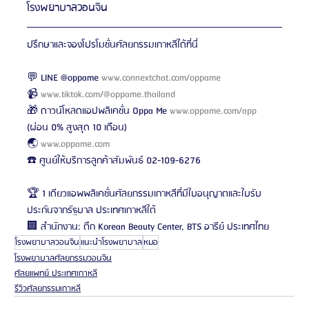
โรงพยาบาลวอนจิน
ปรึกษาและจองโปรโมชั่นศัลยกรรมเกาหลีได้ที่นี่
💬 LINE @oppame 
www.connextchat.com/oppame
📹 
www.tiktok.com/@oppame.thailand
🎁 ดาวน์โหลดแอปพลิเคชั่น Oppa Me 
www.oppame.com/app
(ผ่อน 0% สูงสุด 10 เดือน)
🌏 
www.oppame.com
☎️ ศูนย์ให้บริการลูกค้าสัมพันธ์ 02-109-6276
🏆 1 เดียวแอพพลิเคชั่นศัลยกรรมเกาหลีที่มีใบอนุญาตและใบรับ
ประกันจากรัฐบาล ประเทศเกาหลีใต้
🏢 สำนักงาน: ตึก Korean Beauty Center, BTS อารีย์ ประเทศไทย
โรงพยาบาลวอนจิน
แนะนำโรงพยาบาล
หมอ
โรงพยาบาลศัลยกรรมวอนจิน
ศัลยแพทย์ ประเทศเกาหลี
รีวิวศัลยกรรมเกาหลี