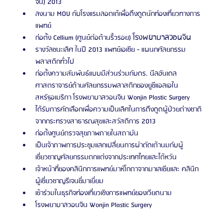
จีน) 2013
ลงนาม MOU กับโรงแรมลอตเต้เพื่อดึงดูดนักท่องเที่ยวทางการ
แพทย์
โรงพยาบาลวอนจิน
ก่อตั้ง Cellium (ศูนย์ต่อต้านริ้วรอย) 
รางวัลชนะเลิศ ในปี 2013 แพทย์เอเชีย - แผนกศัลยกรรม
พลาสติกทั่วไป
ก่อตั้งความสัมพันธ์แบบมีส่วนร่วมกับดร. นีลฮันเดล
ศาสตราจารย์ด้านศัลยกรรมพลาสติกของยูซีแอลเอใน
สหรัฐอเมริกา โรงพยาบาลวอนจิน Wonjin Plastic Surgery
ได้รับการคัดเลือกเพื่อความเป็นเลิศในการดึงดูดผู้ป่วยต่างชาติ
จากกระทรวงสาธารณสุขและสวัสดิการ 2013
ก่อตั้งศูนย์ตรวจสุขภาพภายในสถาบัน
เป็นเจ้าภาพการประชุมแลกเปลี่ยนการผ่าตัดเต้านมกับผู้
เชี่ยวชาญศัลยกรรมตกแต่งจากประเทศไทยและไต้หวัน
เจ้าหน้าที่ของคลินิกการแพทย์มาห์โกตาจากมาเลเซียและ คลินิก
ผู้เชี่ยวชาญรีเจนซี่มาเยี่ยม
เข้าร่วมในธุรกิจท่องเที่ยวเชิงการแพทย์ของเวียดนาม 
โรงพยาบาลวอนจิน Wonjin Plastic Surgery