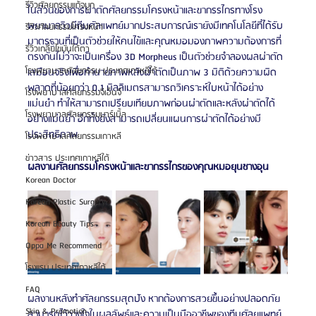
รีวิวศัลยกรรมแก้จมูก
ในส่วนของการผ่าตัดศัลยกรรมโครงหน้าและขากรรไกรทางโรง
พยาบาลวิวมีทีมศัลแพทย์มากประสบการณ์เรายังมีเทคโนโลยีที่ได้รับ
รีวิวศัลยกรรมโครงหน้า
มาตรฐานที่เป็นตัวช่วยให้คนไข้และคุณหมอมองภาพความต้องการที่
รีวิวเกลี่ยไขมันใต้ตา
ตรงกันไม่ว่าจะเป็นเครื่อง 3D Morpheus เป็นตัวช่วยจำลองผลผ่าตัด
โรงพยาบาลศัลยกรรม ประเทศเกาหลีใต้
เสมือนจริงเพื่อทำนายภาพหลังผ่าตัดเป็นภาพ 3 มิติด้วยความผิด
พลาดที่น้อยกว่า 0.1 มิลลิเมตรสามารถวิเคราะห์ใบหน้าได้อย่าง
โรงพยาบาลศัลยกรรมจีเอ็นจี
แม่นยำ ทำให้สามารถเปรียบเทียบภาพก่อนผ่าตัดและหลังผ่าตัดได้
โรงพยาบาลศัลยกรรมมาร์เบิ้ล
อย่างแม่นยำ อีกทั้งยังสามารถเปลี่ยนแผนการผ่าตัดได้อย่างมี
ประสิทธิภาพ 
โรงพยาบาลศัลยกรรมเกาหลี
ข่าวสาร ประเทศเกาหลีใต้
ผลงานศัลยกรรมโครงหน้าและขากรรไกรของคุณหมอยุนชางอุน
Korean Doctor
Korean Plastic Surgery
Korean Beauty Tips
Oppa Me Recommend
โรงแรม ประเทศเกาหลีใต้
FAQ
ผลงานหลังทำศัลยกรรมสุดปัง หากต้องการสวยขึ้นอย่างปลอดภัย
Skin & Promotion
สามารถไว้วางใจในผลลัพธ์และความเป็นมืออาชีพของทีมศัลยแพทย์