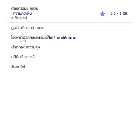
ศัลยกรรมชะลอวัย
ความคิดเห็น
0.0 / 5 (0)
สเต็มเซลล์
ศูนย์สเต็มเซลล์ บงบง
โรงพยาบาลศัลยกรรมเอโตน
แสดงความคิดเห็นและให้คะแนน...
ผ่าตัดเพิ่มความสูง
คลินิกผิวเกาหลี
แนะนำสุดยอด 6 หมอเกาหลี “ผ่าตัดขากรรไกร” สวย/
Stem Cell
หล่อปัง! (ไม่การตลาด) จากประสบการณ์ส่งเคสจริงกว่า
10 ปี