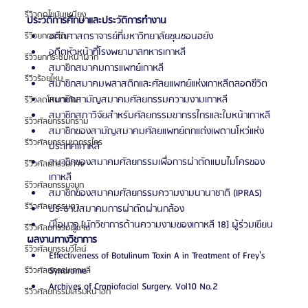
รีวิวดูดไขมันเหนียง
ประวัติการศึกษาและประวัติการทำงาน 
อดีตศาสตราจารย์ที่มหาวิทยาลัยซุนชอนฮยัง
รีวิวยกกระชับ
อดีตหัวหน้าที่โรงพยาบาลทหารเกาหลี
รีวิวยกกระชับหน้าผาก
สมาชิกสมาคมการแพทย์เกาหลี
รีวิวร้อยไหม
สมาชิกสมาคมพลาสติกและศัลยแพทย์แห่งเกาหลีตลอดชีวิต
สมาชิกสามัญสมาคมศัลยกรรมความงามเกาหลี
รีวิวลดโหนกแก้ม
สมาชิกสภาวิจัยสำหรับศัลยกรรมขากรรไกรและใบหน้าเกาหลี
รีวิวศัลยกรรมกราม
สมาชิกของสามัญสมาคมศัลยแพทย์ตกแต่งเพดานโหว่แห่ง 
รีวิวศัลยกรรมขากรรไกร
ประเทศเกาหลี
สมาชิกของสมาคมศัลยกรรมเพื่อการผ่าตัดแบบไมโครของ
รีวิวศัลยกรรมคาง
เกาหลี
รีวิวศัลยกรรมจมูก
สมาชิกของสมาคมศัลยกรรมความงามนานาชาติ (IPRAS)
รีวิวศัลยกรรมตา
ประธานสมาคมการผ่าตัดผ่านกล้อง
นีโอมาจู [นักวิชาการด้านความงามของเกาหลี 18] ผู้ร่วมเขียน
รีวิวศัลยกรรมผู้ชาย
ผลงานทางวิชาการ
รีวิวศัลยกรรมวีไลน์
Effectiveness of Botulinum Toxin A in Treatment of Frey's 
Syndrome
รีวิวศัลยกรรมเกาหลี
Archives of Craniofacial Surgery. Vol10 No.2
รีวิวศัลยกรรมเสริมหน้าอก