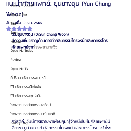
แนะนำศัลยแพทย์: ยุนชางอุน (Yun Chang
Beauty Podcast
Woon)
Beauty Tips
อัปเดตเมื่อ
19 ธ.ค. 2565
Tips
ได้รับ NaN เต็ม 5 ดาว
Event
ดร.ยุนชางอุน (Dr.Yun Chang Woon)
มีความเชี่ยวชาญด้านการทำศัลยกรรมโครงหน้าและขากรรไกร
Medical
ศัลยแพทย์จาก
โรงพยาบาลวิว
Oppa Me Today
Review
Oppa Me TV
ที่ปรึกษาศัลยกรรมเกาหลี
รีวิวศัลยกรรมฉีดไขมัน
รีวิวศัลยกรรมดูดไขมัน
โรงพยาบาลศัลยกรรมเอท็อป
โรงพยาบาลศัลยกรรมบาโนบากิ
สวัสดีค่ะ วันนี้ทางเราจะพาเพื่อนๆมารู้จักหนึ่งในทีมศัลยแพทย์ผู้
Beauty Blog
เชี่ยวชาญด้านการทำศัลยกรรมโครงหน้าและขากรรไกรประจำโรง