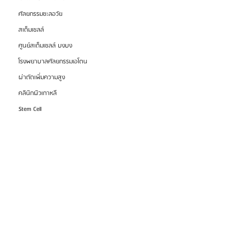
ศัลยกรรมชะลอวัย
สเต็มเซลล์
ศูนย์สเต็มเซลล์ บงบง
โรงพยาบาลศัลยกรรมเอโตน
ผ่าตัดเพิ่มความสูง
คลินิกผิวเกาหลี
Stem Cell