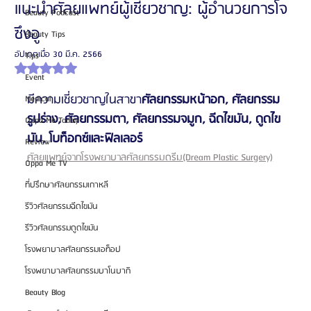
แนะนำศัลยแพทย์ผู้เชี่ยวชาญ: ผู้อำนวยการโจ
Beauty Podcast
ซึงอู
Beauty Tips
อัปเดตเมื่อ
30 มี.ค. 2566
Tips
ได้รับ NaN เต็ม 5 ดาว
Event
มีความเชี่ยวชาญในสาขา
ศัลยกรรมหน้าอก, ศัลยกรรม
Medical
รูปร่าง, ศัลยกรรมตา, ศัลยกรรมจมูก, ฉีดไขมัน, ดูดไข
Oppa Me Today
มัน, โบท็อกซ์และฟิลเลอร์
Review
ศัลยแพทย์จากโรงพยาบาลศัลยกรรมดรีม(Dream Plastic Surgery)
Oppa Me TV
ที่ปรึกษาศัลยกรรมเกาหลี
รีวิวศัลยกรรมฉีดไขมัน
รีวิวศัลยกรรมดูดไขมัน
โรงพยาบาลศัลยกรรมเอท็อป
โรงพยาบาลศัลยกรรมบาโนบากิ
Beauty Blog