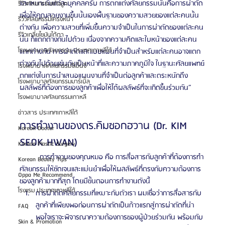
และเหมาะกับแต่ละบุคคลครับ การตกแต่งศัลยกรรมนั้นคือการผ่าตัด
รีวิวศัลยกรรมแก้จมูก
เพื่อให้คุณสวยงามขึ้นนั้นเองพื้นฐานของความสวยของแต่ละคนนั้น
รีวิวศัลยกรรมโครงหน้า
ต่างกัน เพื่อความสวยที่เพิ่มขึ้นความจำเป็นในการผ่าตัดของแต่ละคน
รีวิวเกลี่ยไขมันใต้ตา
นั้น ก็แตกต่างกันไปด้วย เนื่องจากความคิดและใบหน้าของแต่ละคน
โรงพยาบาลศัลยกรรม ประเทศเกาหลีใต้
แตกต่างกัน การผ่าตัดและแบบแผนที่จำเป็นสำหรับแต่ละคนอาจแตก
ต่างกันไปด้วยเช่นกันเป็นหน้าที่และความภาคภูมิใจ ในฐานะศัลยแพทย์
โรงพยาบาลศัลยกรรมจีเอ็นจี
ตกแต่งในการนำเสนอแผนงานที่จำเป็นต่อลูกค้าและตระหนักถึง
โรงพยาบาลศัลยกรรมมาร์เบิ้ล
ผลลัพธ์ที่ต้องการของลูกค้าเพื่อให้ได้ผลลัพธ์ที่จะเกิดขึ้นร่วมกัน” 
โรงพยาบาลศัลยกรรมเกาหลี
ข่าวสาร ประเทศเกาหลีใต้
การทำงานของดร.คิมซอกฮวาน (Dr. KIM 
Korean Doctor
SEOK HWAN)
Korean Plastic Surgery
	การทำงานของคุณหมอ คือ การสื่อสารกับลูกค้าที่ต้องการทำ
Korean Beauty Tips
ศัลยกรรมให้ชัดเจนและแม่นยำเพื่อให้ผลลัพธ์ที่ตรงกับความต้องการ
Oppa Me Recommend
ของลูกค้ามากที่สุด โดยมีขั้นตอนการทำงานดังนี้
โรงแรม ประเทศเกาหลีใต้
การผ่าตัดศัลยกรรมที่เหมาะกับตัวเรา ผมเชื่อว่าการสื่อสารกับ
ลูกค้าที่เพียงพอก่อนการผ่าตัดเป็นก้าวแรกสู่การผ่าตัดที่น่า
FAQ
พอใจเราจะพิจารณาความต้องการของผู้ป่วยร่วมกัน พร้อมกับ
Skin & Promotion