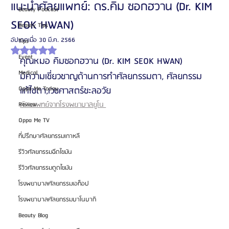
แนะนำศัลยแพทย์: ดร.คิม ซอกฮวาน (Dr. KIM
Beauty Podcast
SEOK HWAN)
Beauty Tips
อัปเดตเมื่อ
30 มี.ค. 2566
Tips
ได้รับ NaN เต็ม 5 ดาว
Event
คุณหมอ คิมซอกฮวาน (Dr. KIM SEOK HWAN)
Medical
มีความเชี่ยวชาญด้านการทำศัลยกรรมตา, ศัลยกรรม
Oppa Me Today
แก้ไขตา,เวชศาสตร์ชะลอวัย
ศัลยแพทย์จากโรงพยาบาลยูโน 
Review
Oppa Me TV
ที่ปรึกษาศัลยกรรมเกาหลี
รีวิวศัลยกรรมฉีดไขมัน
รีวิวศัลยกรรมดูดไขมัน
โรงพยาบาลศัลยกรรมเอท็อป
โรงพยาบาลศัลยกรรมบาโนบากิ
Beauty Blog