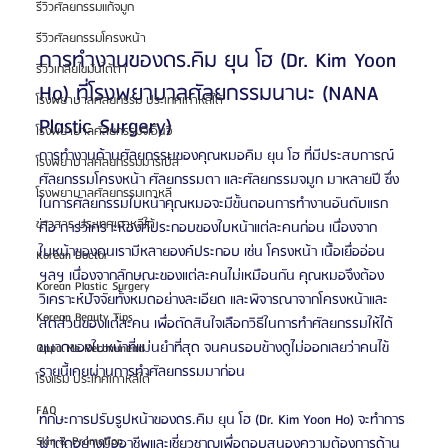
รีวิวศัลยกรรมแก้จมูก
รีวิวศัลยกรรมโครงหน้า
การทำงานของดร.คิม ยุน โฮ (Dr. Kim Yoon 
รีวิวเกลี่ยไขมันใต้ตา
Ho) ที่โรงพยาบาลศัลยกรรมนานะ (NANA 
โรงพยาบาลศัลยกรรม ประเทศเกาหลีใต้
Plastic Surgery)
โรงพยาบาลศัลยกรรมจีเอ็นจี
การทำงานด้านศัลยกรรมของคุณหมอคิม ยุน โฮ ที่มีประสบการณ์
โรงพยาบาลศัลยกรรมมาร์เบิ้ล
ศัลยกรรมโครงหน้า ศัลยกรรมตา และศัลยกรรมจมูก มาหลายปี ซึ่ง
โรงพยาบาลศัลยกรรมเกาหลี
ในการศัลยกรรมใบหน้าคุณหมอจะมีขั้นตอนการทำงานอันดับแรก 
ข่าวสาร ประเทศเกาหลีใต้
คือ การวิเคราะห์องค์ประกอบของใบหน้าแต่ละคนก่อน เนื่องจาก
ใบหน้าของคนเรามีหลายองค์ประกอบ เช่น โครงหน้า เนื้อเยื่ออ่อน 
Korean Doctor
ฯลฯ เนื่องจากลักษณะของแต่ละคนไม่เหมือนกัน คุณหมอจึงต้อง
Korean Plastic Surgery
วิเคราะห์ปัจจัยทั้งหมดอย่างละเอียด และพิจารณาจากโครงหน้าและ
Korean Beauty Tips
สัดส่วนของแต่ละคน เพื่อตัดสินใจเลือกวิธีในการทำศัลยกรรมให้ได้
ขนาดของใบหน้าที่แม่นยำที่สุด จนคนรอบข้างดูไม่ออกเลยว่าคนไข้
Oppa Me Recommend
รายนี้เคยผ่านการทำศัลยกรรมมาก่อน
โรงแรม ประเทศเกาหลีใต้
FAQ
ทักษะการปรับรูปหน้าของดร.คิม ยุน โฮ (Dr. Kim Yoon Ho) จะทำการ
Skin & Promotion
ผ่าตัดอย่างมืออาชีพและเชี่ยวชาญเพื่อตอบสนองความต้องการด้าน