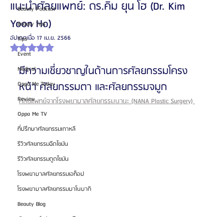
แนะนำศัลยแพทย์: ดร.คิม ยุน โฮ (Dr. Kim
Beauty Podcast
Yoon Ho)
Beauty Tips
อัปเดตเมื่อ
17 เม.ย. 2566
Tips
ได้รับ NaN เต็ม 5 ดาว
Event
มีความเชี่ยวชาญในด้านการศัลยกรรมโครง
Medical
Oppa Me Today
หน้า ศัลยกรรมตา และศัลยกรรมจมูก 
Review
ศัลยแพทย์จากโรงพยาบาลศัลยกรรมนานะ (NANA Plastic Surgery) 
Oppa Me TV
ที่ปรึกษาศัลยกรรมเกาหลี
รีวิวศัลยกรรมฉีดไขมัน
รีวิวศัลยกรรมดูดไขมัน
โรงพยาบาลศัลยกรรมเอท็อป
โรงพยาบาลศัลยกรรมบาโนบากิ
Beauty Blog