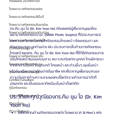
ศัลยแพทย์ ประเทศเกาหลี
โรงพยาบาลศัลยกรรมเฟรช
โรงพยาบาลศัลยกรรมจีเอ็นจี
โรงพยาบาลศัลยกรรมอิมเมจอัพ
ดร.คิม ยุน โฮ (Dr. Kim Yoon Ho) ศัลยแพทย์ผู้เชี่ยวชาญของโรง
โรงพยาบาลศัลยกรรมเจดับเบิลยู
พยาบาลศัลยกรรมนานะ (NANA Plastic Surgery) ที่มีประสบการณ์
และความสามารถในการทำศัลยกรรมโครงหน้า ศัลยกรรมตา และ
โรงพยาบาลศัลยกรรมมาร์เบิ้ล
ศัลยกรรมจมูก ยกตัวอย่าง เช่น ประสบการณ์ในด้านการศัลยกรรม
รีวิวศัลยกรรมผู้ชาย
โครงหน้าของดร. คิม ยุน โฮ (Dr. Kim Yoon Ho) ที่ใช้วิธีศัลยกรรมการ
โรงพยาบาลศัลยกรรมมาอิน
ปรับโครงหน้าแบบผสมผสาน เหมาะสมกับแต่ละบุคคล โดยพิจารณา
โรงพยาบาลศัลยกรรมนานะ
จากสัดส่วนใบหน้าในอุดมคติ โครงหน้า และส่วนอื่นๆ ของใบหน้า 
แล้วค่อยเริ่มการผ่าตัดอย่างมืออาชีพ และเชี่ยวชาญเพื่อตอบสนอง
โรงพยาบาลศัลยกรรมรูบี
ความต้องการด้านความงามของคนไข้แต่ละรายด้วยการผ่าตัดที่
Certified Consultant
ปลอดภัย และเป็นธรรมชาติเหมือนใบหน้าตั้งแต่เกิด
คู่มือศัลยกรรม
ประวัติและคุณวุฒิของดร.คิม ยุน โฮ (Dr. Kim 
ข่าวสารศัลยกรรมเกาหลี
Yoon Ho)
รีวิวดูดไขมัน
รีวิวดูดไขมันหน้า
ผู้เชี่ยวชาญด้านศัลยกรรมตกแต่ง โรงพยาบาล St.Mary's แห่ง