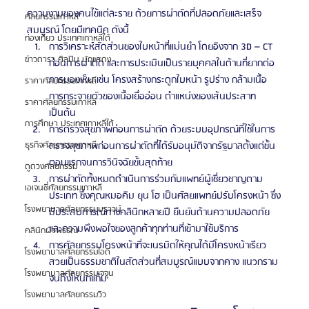
ความงามของคนไข้แต่ละราย ด้วยการผ่าตัดที่ปลอดภัยและเสร็จ
ศัลยกรรมเกาหลี
สมบูรณ์ โดยมีเทคนิค ดังนี้
ท่องเที่ยว ประเทศเกาหลีใต้
การวิเคราะห์สัดส่วนของใบหน้าที่แม่นยำ โดยอิงจาก 3D – CT 
ข่าวดารา ศิลปิน นักแสดง
ก่อนการผ่าตัด และการประเมินเป็นรายบุคคลในด้านที่ยากต่อ
การมองเห็น เช่น โครงสร้างกระดูกใบหน้า รูปร่าง กล้ามเนื้อ 
ราคาศัลยกรรมเกาหลี
การกระจายตัวของเนื้อเยื่ออ่อน ตำแหน่งของเส้นประสาท 
ราคาศัลยกรรมเกาหลี
เป็นต้น
การศึกษา ประเทศเกาหลีใต้
การตรวจสุขภาพก่อนการผ่าตัด ด้วยระบบอุปกรณ์ที่ใช้ในการ
ธุรกิจศัลยกรรมเกาหลี
ตรวจสุขภาพก่อนการผ่าตัดที่ได้รับอนุมัติจากรัฐบาลตั้งแต่ขั้น
ตอนแรกจนการวินิจฉัยขั้นสุดท้าย
ดูดวงศัลยกรรม
การผ่าตัดทั้งหมดดำเนินการร่วมกับแพทย์ผู้เชี่ยวชาญตาม
เอเจนซี่ศัลยกรรมเกาหลี
ประเภท ซึ่งคุณหมอคิม ยุน โฮ เป็นศัลยแพทย์ปรับโครงหน้า ซึ่ง
โรงพยาบาลศัลยกรรมบราวน์
มีประสบการณ์ทางคลินิกหลายปี ยืนยันด้านความปลอดภัย
และความพึงพอใจของลูกค้าทุกท่านที่เข้ามาใช้บริการ
คลินิกผิวพรรณ
การศัลยกรรมโครงหน้าที่จะเนรมิตให้คุณได้มีโครงหน้าเรียว
โรงพยาบาลศัลยกรรมไอดี
สวยเป็นธรรมชาติในสัดส่วนที่สมบูรณ์แบบจากคาง แนวกราม
โรงพยาบาลศัลยกรรมเจจุน
จนถึงโหนกแก้ม
โรงพยาบาลศัลยกรรมวิว