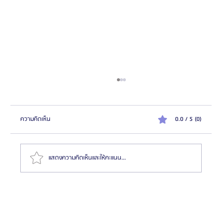
ความคิดเห็น
0.0 / 5 (0)
แสดงความคิดเห็นและให้คะแนน...
แนะนำสุดยอด 6 หมอเกาหลี “ผ่าตัดขากรรไกร” สวย/
หล่อปัง! (ไม่การตลาด) จากประสบการณ์ส่งเคสจริงกว่า
10 ปี