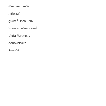
ศัลยกรรมชะลอวัย
สเต็มเซลล์
ศูนย์สเต็มเซลล์ บงบง
โรงพยาบาลศัลยกรรมเอโตน
ผ่าตัดเพิ่มความสูง
คลินิกผิวเกาหลี
Stem Cell