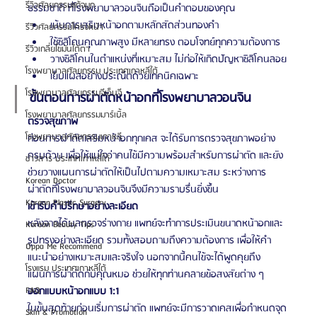
รีวิวศัลยกรรมแก้จมูก
ธรรมชาติ ที่โรงพยาบาลวอนจินถือเป็นคำตอบของคุณ 
เน้นการเสริมหน้าอกตามหลักสัดส่วนทองคำ
รีวิวศัลยกรรมโครงหน้า
ใช้ซิลิโคนคุณภาพสูง มีหลายทรง ตอบโจทย์ทุกความต้องการ
รีวิวเกลี่ยไขมันใต้ตา
วางซิลิโคนในตำแหน่งที่เหมาะสม ไม่ก่อให้เกิดปัญหาซิลิโคนลอย
โรงพยาบาลศัลยกรรม ประเทศเกาหลีใต้
เย็บแผลอย่างประณีตด้วยเทคนิคเฉพาะ
โรงพยาบาลศัลยกรรมจีเอ็นจี
ขั้นตอนการผ่าตัดหน้าอกที่โรงพยาบาลวอนจิน
โรงพยาบาลศัลยกรรมมาร์เบิ้ล
ตรวจสุขภาพ
โรงพยาบาลศัลยกรรมเกาหลี
ก่อนการผ่าตัดเสริมหน้าอกทุกเคส จะได้รับการตรวจสุขภาพอย่าง
ครบถ้วน เพื่อให้แน่ใจว่าคนไข้มีความพร้อมสำหรับการผ่าตัด และยัง
ข่าวสาร ประเทศเกาหลีใต้
ช่วยวางแผนการผ่าตัดให้เป็นไปตามความเหมาะสม ระหว่างการ
Korean Doctor
ผ่าตัดที่โรงพยาบาลวอนจินจึงมีความราบรื่นยิ่งขึ้น
Korean Plastic Surgery
เข้ารับคำปรึกษาอย่างละเอียด
หลังจากได้ผลตรวจร่างกาย แพทย์จะทำการประเมินขนาดหน้าอกและ
Korean Beauty Tips
รูปทรงอย่างละเอียด รวมทั้งสอบถามถึงความต้องการ เพื่อให้คำ
Oppa Me Recommend
แนะนำอย่างเหมาะสมและจริงใจ นอกจากนี้คนไข้จะได้พูดคุยถึง
โรงแรม ประเทศเกาหลีใต้
แผนการผ่าตัดกับคุณหมอ ช่วยให้ทุกท่านคลายข้อสงสัยต่าง ๆ 
ออกแบบหน้าอกแบบ 1:1
FAQ
ในขั้นสุดท้ายก่อนเริ่มการผ่าตัด แพทย์จะมีการวาดเคสเพื่อกำหนดจุด
Skin & Promotion