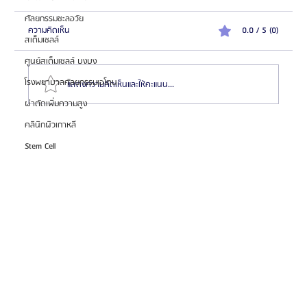
ศัลยกรรมชะลอวัย
ความคิดเห็น
0.0 / 5 (0)
สเต็มเซลล์
ศูนย์สเต็มเซลล์ บงบง
โรงพยาบาลศัลยกรรมเอโตน
แสดงความคิดเห็นและให้คะแนน...
ผ่าตัดเพิ่มความสูง
คลินิกผิวเกาหลี
แนะนำสุดยอด 6 หมอเกาหลี “ผ่าตัดขากรรไกร” สวย/
Stem Cell
หล่อปัง! (ไม่การตลาด) จากประสบการณ์ส่งเคสจริงกว่า
10 ปี