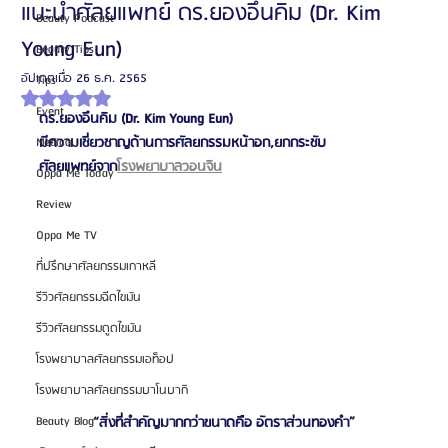
แนะนำศัลยแพทย์ ดร.ยองอึนคิม (Dr. Kim
Beauty Podcast
Young Eun)
Beauty Tips
อัปเดตเมื่อ
26 ธ.ค. 2565
Tips
ได้รับ NaN เต็ม 5 ดาว
Event
ดร.ยองอึนคิม (Dr. Kim Young Eun)
มีความเชี่ยวชาญด้านการศัลยกรรมหน้าอก,ยกกระชับ
Medical
ศัลยแพทย์จาก
โรงพยาบาลวอนจิน
Oppa Me Today
Review
Oppa Me TV
ที่ปรึกษาศัลยกรรมเกาหลี
รีวิวศัลยกรรมฉีดไขมัน
รีวิวศัลยกรรมดูดไขมัน
โรงพยาบาลศัลยกรรมเอท็อป
โรงพยาบาลศัลยกรรมบาโนบากิ
“สิ่งที่สำคัญมากกว่าขนาดคือ อัตราส่วนทองคำ”
Beauty Blog