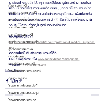
ผ่าตัดอย่างแม่นยำ ไม่ว่าทุกท่านจะมีปัญหารูปทรงหน้าอกแบบไหน 
ศัลยกรรมเกาหลี
หรือมีขนาดเท่าไหร่ ทางแพทย์ก็จะออกแบบออกมาให้สวยงามอย่าง
ท่องเที่ยว ประเทศเกาหลีใต้
เป็นธรรมชาติ พร้อมวางแผนในส่วนของจุดเปิดแผล เพื่อให้ง่ายต่อ
การเย็บซ่อนในขั้นสุดท้ายของการผ่าตัด เรียกได้ว่าทางโรงพยาบาล
ข่าวดารา ศิลปิน นักแสดง
วอนจินให้ความสำคัญในทุกขั้นตอนอย่างมาก
ราคาศัลยกรรมเกาหลี
ราคาศัลยกรรมเกาหลี
ขอบคุณข้อมูลจาก
https://wonjinbeauty.com/ti/about/professional_medical_surgeons.
การศึกษา ประเทศเกาหลีใต้
php
ธุรกิจศัลยกรรมเกาหลี
ติดตามโปรโมชั่นศัลยกรรมเกาหลีได้ที่ 
ดูดวงศัลยกรรม
LINE : @oppame หรือ 
www.connextchat.com/oppame 
เอเจนซี่ศัลยกรรมเกาหลี
Website : 
www.oppame.com
Korean Doctor
โรงพยาบาลศัลยกรรมบราวน์
คลินิกผิวพรรณ
โรงพยาบาลศัลยกรรมไอดี
โรงพยาบาลศัลยกรรมเจจุน
โรงพยาบาลศัลยกรรมวิว