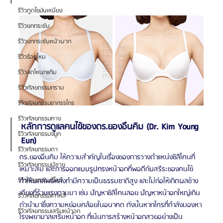
รีวิวดูดไขมันเหนียง
รีวิวยกกระชับ
รีวิวยกกระชับหน้าผาก
รีวิวร้อยไหม
รีวิวลดโหนกแก้ม
รีวิวศัลยกรรมกราม
รีวิวศัลยกรรมขากรรไกร
รีวิวศัลยกรรมคาง
หลักการดูแลคนไข้ของดร.ยองอึนคิม (Dr. Kim Young 
รีวิวศัลยกรรมจมูก
Eun)
รีวิวศัลยกรรมตา
ดร.ยองอึนคิม ให้ความสำคัญในเรื่องของการวางตำแหน่งซิลิโคนที่
รีวิวศัลยกรรมผู้ชาย
เหมาะสม และการออกแบบรูปทรงหน้าอกที่พอดีกับสรีระของคนไข้ 
ทำให้ผลลัพธ์หลังทำมีความเป็นธรรมชาติสูง และไม่ก่อให้เกิดผลข้าง
รีวิวศัลยกรรมวีไลน์
เคียงที่ร้ายแรงตามมา เช่น ปัญหาซิลิโคนลอย ปัญหาหน้าอกใหญ่เกิน
รีวิวศัลยกรรมเกาหลี
ตัวนำมาซึ่งความหย่อนคล้อยในอนาคต ดังนั้นหากใครที่กำลังมองหา
รีวิวศัลยกรรมเสริมหน้าอก
โรงพยาบาลเสริมหน้าอก ที่เน้นการสร้างหน้าอกสวยอย่างเป็น