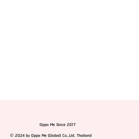
แนะนำสุดยอด 6 หมอเกาหลี “ผ่าตัดขากรรไกร” สวย/
หล่อปัง! (ไม่การตลาด) จากประสบการณ์ส่งเคสจริงกว่า
10 ปี
Oppa Me Since 2017
© 2024 by Oppa Me (Global) Co.,Ltd. Thailand