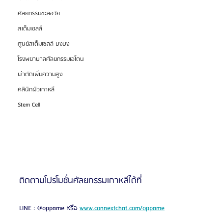
ศัลยกรรมชะลอวัย
สเต็มเซลล์
ศูนย์สเต็มเซลล์ บงบง
โรงพยาบาลศัลยกรรมเอโตน
ผ่าตัดเพิ่มความสูง
คลินิกผิวเกาหลี
Stem Cell
ติดตามโปรโมชั่นศัลยกรรมเกาหลีได้ที่ 
LINE : @oppame หรือ 
www.connextchat.com/oppame