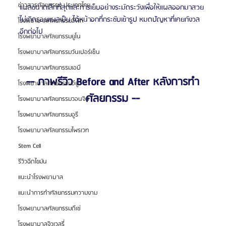
ข่าวสารศัลยกรรม ประเทศไทย
แผลขนาดเล็กที่สุดและการเย็บอย่างระมัดระวังเพื่อให้แผลออกมาสวย 
ไม่เกิดรอยแผลเป็น ได้หน้าอกที่กระชับเข้ารูป หมดปัญหาที่เคยกังวล
โรงพยาบาลศัลยกรรมอีพิก
อีกต่อไป
โรงพยาบาลศัลยกรรมยูโน
โรงพยาบาลศัลยกรรมวันเปอร์เซ็น
โรงพยาบาลศัลยกรรมเอบี
-- ภาพรีวิว Before and After หลังการทำ
โรงพยาบาลศัลยกรรมอียู
ศัลยกรรม --
โรงพยาบาลศัลยกรรมวอนจิน
โรงพยาบาลศัลยกรรมอูรี
โรงพยาบาลศัลยกรรมไพรเวท
Stem Cell
รีวิวฉีดไขมัน
แนะนำโรงพยาบาล
แนะนำการทำศัลยกรรมความงาม
โรงพยาบาลศัลยกรรมดีเซ่
โรงพยาบาลจิวเวลรี่