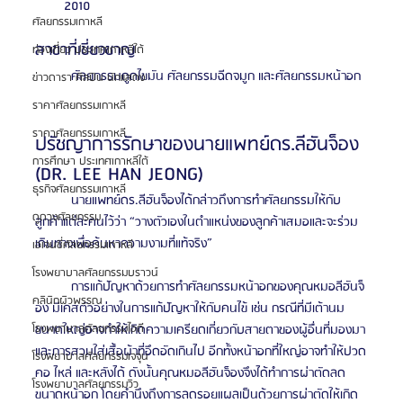
2010
ศัลยกรรมเกาหลี
สาขาที่เชี่ยวชาญ
ท่องเที่ยว ประเทศเกาหลีใต้
	ศัลยกรรมดูดไขมัน ศัลยกรรมฉีดจมูก และศัลยกรรมหน้าอก
ข่าวดารา ศิลปิน นักแสดง
ราคาศัลยกรรมเกาหลี
ราคาศัลยกรรมเกาหลี
ปรัชญาการรักษาของนายแพทย์ดร.ลีฮันจ็อง 
การศึกษา ประเทศเกาหลีใต้
(DR. LEE HAN JEONG)
ธุรกิจศัลยกรรมเกาหลี
	นายแพทย์ดร.ลีฮันจ็องได้กล่าวถึงการทำศัลยกรรมให้กับ
ดูดวงศัลยกรรม
ลูกค้าแต่ละคนไว้ว่า “วางตัวเองในตำแหน่งของลูกค้าเสมอและจะร่วม
เดินทางเพื่อค้นหาความงามที่แท้จริง”
เอเจนซี่ศัลยกรรมเกาหลี
โรงพยาบาลศัลยกรรมบราวน์
	การแก้ปัญหาด้วยการทำศัลยกรรมหน้าอกของคุณหมอลีฮันจ็
คลินิกผิวพรรณ
อง มีเคสตัวอย่างในการแก้ปัญหาให้กับคนไข้ เช่น กรณีที่มีเต้านม
ขนาดใหญ่อาจทำให้เกิดความเครียดเกี่ยวกับสายตาของผู้อื่นที่มองมา
โรงพยาบาลศัลยกรรมไอดี
และการสวมใส่เสื้อผ้าที่อึดอัดเกินไป อีกทั้งหน้าอกที่ใหญ่อาจทำให้ปวด
โรงพยาบาลศัลยกรรมเจจุน
คอ ไหล่ และหลังได้ ดังนั้นคุณหมอลีฮันจ็องจึงได้ทำการผ่าตัดลด
โรงพยาบาลศัลยกรรมวิว
ขนาดหน้าอก โดยคำนึงถึงการลดรอยแผลเป็นด้วยการผ่าตัดให้เกิด