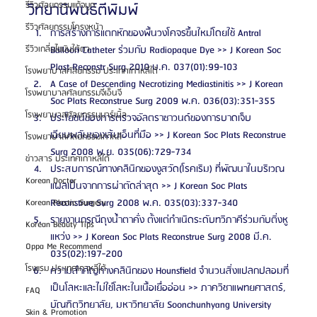
รีวิวศัลยกรรมแก้จมูก
วิทยานิพนธ์ตีพิมพ์
รีวิวศัลยกรรมโครงหน้า
การสร้างการแตกหักของพื้นวงโคจรขึ้นใหม่โดยใช้ Antral 
Balloon Catheter ร่วมกับ Radiopaque Dye >> J Korean Soc 
รีวิวเกลี่ยไขมันใต้ตา
Plast Reconstr Surg 2010 ม.ค. 037(01):99-103
โรงพยาบาลศัลยกรรม ประเทศเกาหลีใต้
A Case of Descending Necrotizing Mediastinitis >> J Korean 
โรงพยาบาลศัลยกรรมจีเอ็นจี
Soc Plats Reconstrue Surg 2009 พ.ค. 036(03):351-355
โรงพยาบาลศัลยกรรมมาร์เบิ้ล
ประโยชน์ของการตรวจอัลตราซาวนด์ของการบาดเจ็บ
เฉียบพลันของเส้นเอ็นที่มือ >> J Korean Soc Plats Reconstrue 
โรงพยาบาลศัลยกรรมเกาหลี
Surg 2008 พ.ย. 035(06):729-734
ข่าวสาร ประเทศเกาหลีใต้
ประสบการณ์ทางคลินิกของงูสวัด(โรคเริม) ที่พัฒนาในบริเวณ
Korean Doctor
แผลเป็นจากการผ่าตัดล่าสุด >> J Korean Soc Plats 
Reconstrue Surg 2008 พ.ค. 035(03):337-340
Korean Plastic Surgery
รายงานกรณีถุงน้ำตาคั่ง ตั้งแต่กำเนิดระดับทวิภาคีร่วมกับติ่งหู
Korean Beauty Tips
แหว่ง >> J Korean Soc Plats Reconstrue Surg 2008 มี.ค. 
Oppa Me Recommend
035(02):197-200
โรงแรม ประเทศเกาหลีใต้
ความสำคัญทางคลินิกของ Hounsfield จำนวนสิ่งแปลกปลอมที่
เป็นโลหะและไม่ใช่โลหะในเนื้อเยื่ออ่อน >> ภาควิชาแพทยศาสตร์, 
FAQ
บัณฑิตวิทยาลัย, มหาวิทยาลัย Soonchunhyang University 
Skin & Promotion