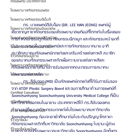
ศัลยแพทย์ ประเทศเกาหลี
โรงพยาบาลศัลยกรรมเฟรช
โรงพยาบาลศัลยกรรมจีเอ็นจี
	ดร. นายแพทย์ลีฮันจ็อง (DR. LEE HAN JEONG) แพทย์ผู้
โรงพยาบาลศัลยกรรมอิมเมจอัพ
เชี่ยวชาญสาขาศัลยกรรมของโรงพยาบาลเอท๊อปที่โดดเด่นในเรื่องของ
โรงพยาบาลศัลยกรรมเจดับเบิลยู
การทำศัลยกรรมดูดไขมัน ศัลยกรรมฉีดจมูก และศัลยกรรมหน้าอกที่
มีประสบการณ์ในวงการแพทย์และการศัลยกรรมมากมาย อาทิ 
โรงพยาบาลศัลยกรรมมาร์เบิ้ล
สมาชิกสมาคมศัลยแพทย์ตกแต่งและเสริมสร้างแห่งเกาหลี สมาชิก
รีวิวศัลยกรรมผู้ชาย
ของสมาคมศัลยกรรมพลาสติกเพื่อความงามแห่งเกาหลีและ
โรงพยาบาลศัลยกรรมมาอิน
ศัลยแพทย์ตกแต่งที่ผ่านการรับรองจากคณะกรรมการสมาคม
ศัลยกรรมพลาสติก
โรงพยาบาลศัลยกรรมนานะ
	ดร. ลีฮันจอง (MD) เป็นศัลยแพทย์ตกแต่งที่ได้รับการรับรอง
โรงพยาบาลศัลยกรรมรูบี
จาก ATOP Plastic Surgery Board และจบการศึกษาด้านการแพทย์ที่ 
Certified Consultant
Soonchunhyang Soonchunhyang University Medical College ที่เป็น
คู่มือศัลยกรรม
มหาวิทยาลัยเอกชนในอาซาน ประเทศเกาหลีใต้ ดร.ลีฮันจองเคย
ทำงานอยู่ที่แผนกศัลยกรรมตกแต่งในโรงพยาบาลมหาวิทยาลัย 
ข่าวสารศัลยกรรมเกาหลี
Soonchunhyang ก่อนจะเขาเข้าศึกษาต่อในระดับปริญญาโทสาขา
รีวิวดูดไขมัน
ศัลยกรรมพลาสติกที่มหาวิทยาลัย Soonchunhyang ในฐานะผู้ช่วย
รีวิวดูดไขมันหน้า
ศาสตราจารย์ที่โรงพยาบาลมหาวิทยาลัย Soonchunhyang อีกทั้งดร. 