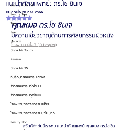
แนะนำศัลยแพทย์: ดร.โช ชินเจ
Beauty Podcast
อัปเดตเมื่อ
28 ก.พ. 2566
Beauty Tips
ได้รับ NaN เต็ม 5 ดาว
คุณหมอ 
ดร.โซ ชินเจ
Tips
Event
มีความเชี่ยวชาญด้านการศัลยกรรมผิวหนัง
Medical
โรงพยาบาลไอดี (ID Hospital)
Oppa Me Today
Review
Oppa Me TV
ที่ปรึกษาศัลยกรรมเกาหลี
รีวิวศัลยกรรมฉีดไขมัน
รีวิวศัลยกรรมดูดไขมัน
โรงพยาบาลศัลยกรรมเอท็อป
โรงพยาบาลศัลยกรรมบาโนบากิ
Beauty Blog
          สวัสดีค่ะ วันนี้เราจะมาแนะนำศัลยแพทย์ คุณหมอ ดร.โช ชิน