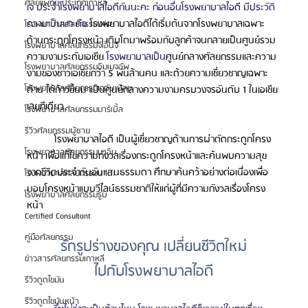
ศัลยแพทย์ ประเทศเกาหลี
เจ ประจำโรงพยาบาลไอดีกันนะคะ ก่อนอื่นโรงพยาบาลไอดี มีประวัติ
ความเป็นมา คือ
 โรงพยาบาลไอดีได้เริ่มต้นจากโรงพยาบาลเฉพาะ
โรงพยาบาลศัลยกรรมเฟรช
ด้านกระดูกโครงหน้า เติบโตมาพร้อมกับลูกค้าจนกลายเป็นศูนย์รวม
โรงพยาบาลศัลยกรรมจีเอ็นจี
ความงามระดับเอเชีย 
โรงพยาบาลเป็น
ศูนย์กลางศัลยกรรมและความ
โรงพยาบาลศัลยกรรมอิมเมจอัพ
งามของชาวเอเชียกว่า 5 พันล้านคน และด้วยความเชี่ยวชาญเฉพาะ
โรงพยาบาลศัลยกรรมเจดับเบิลยู
ด้าน ได้ก้าวขึ้นมาเป็นศูนย์กลางความงามครบวงจรอันดับ 1 ในเอเชีย
เลยทีเดียว
โรงพยาบาลศัลยกรรมมาร์เบิ้ล
รีวิวศัลยกรรมผู้ชาย
โรงพยาบาลไอดี เป็นผู้เชี่ยวชาญด้านการผ่าตัดกระดูกโครง
โรงพยาบาลศัลยกรรมมาอิน
หน้า เพื่อแก้ไขความกังวลเรื่องกระดูกโครงหน้าและค้นพบความสุข
จากชีวิตประจำวันอันแสนธรรมดา ศึกษาค้นคว้าอย่างต่อเนื่องเพื่อ
โรงพยาบาลศัลยกรรมนานะ
มอบโครงหน้าแบบวีไลน์ธรรมชาติให้แก่ผู้ที่มีความกังวลเรื่องโครง
โรงพยาบาลศัลยกรรมรูบี
หน้า
Certified Consultant
คู่มือศัลยกรรม
รักรูปร่างของคุณ เปลี่ยนชีวิตใหม่
ข่าวสารศัลยกรรมเกาหลี
ไปกับโรงพยาบาลไอดี
รีวิวดูดไขมัน
รีวิวดูดไขมันหน้า