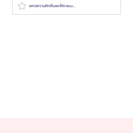
แสดงความคิดเห็นและให้คะแนน...
แนะนำสุดยอด 6 หมอเกาหลี “ผ่าตัดขากรรไกร” สวย/
หล่อปัง! (ไม่การตลาด) จากประสบการณ์ส่งเคสจริงกว่า
10 ปี