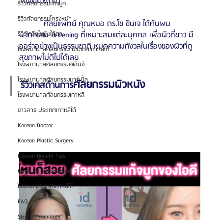
เพียงอย่างเดียว
รีวิวศัลยกรรมแก้จมูก
รีวิวศัลยกรรมโครงหน้า
          ศัลยแพทย์ คุณหมอ ดร.โช ชินเจ ได้ค้นพบ
นวัตกรรม Britening ที่เหมาะสมแต่ละบุคคล เพื่อผิวที่ขาว มี
รีวิวเกลี่ยไขมันใต้ตา
ออร่าอย่างเป็นธรรมชาติ หมดความกังวลในเรื่องของผิวที่ดู
โรงพยาบาลศัลยกรรม ประเทศเกาหลีใต้
สุขภาพไม่ดีไปได้เลย
โรงพยาบาลศัลยกรรมจีเอ็นจี
โรงพยาบาลศัลยกรรมมาร์เบิ้ล
ศัลยกรรมผิวหนัง
รีวิวเคสด้านการ
โรงพยาบาลศัลยกรรมเกาหลี
ข่าวสาร ประเทศเกาหลีใต้
Korean Doctor
Korean Plastic Surgery
Korean Beauty Tips
Oppa Me Recommend
โรงแรม ประเทศเกาหลีใต้
FAQ
Skin & Promotion