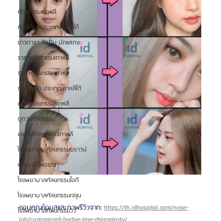
ศัลยกรรมเกาหลี
ท่องเที่ยว ประเทศเกาหลีใต้
ข่าวดารา ศิลปิน นักแสดง
ราคาศัลยกรรมเกาหลี
ราคาศัลยกรรมเกาหลี
การศึกษา ประเทศเกาหลีใต้
ธุรกิจศัลยกรรมเกาหลี
ดูดวงศัลยกรรม
เอเจนซี่ศัลยกรรมเกาหลี
โรงพยาบาลศัลยกรรมบราวน์
คลินิกผิวพรรณ
โรงพยาบาลศัลยกรรมไอดี
โรงพยาบาลศัลยกรรมเจจุน
ขอบคุณข้อมูลและภาพรีวิวจาก: 
https://th.idhospital.com/nose-
โรงพยาบาลศัลยกรรมวิว
job/customized-barbie-line-rhinoplasty/