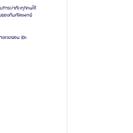
ับการผ่าตัดทุกคนให้
ึ่งของทีมศัลแพทย์
างแจฮยอน (Dr. 