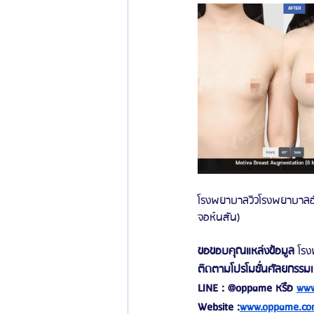
โรงพยาบาลวิวโรงพยาบาลอั
จอห์นสัน)
ขอขอบคุณแหล่งข้อมูล 
โรง
ติดตามโปรโมชั่นศัลยกรรมเกา
LINE : @oppame หรือ
www
Website :
www.oppame.co