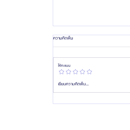
ความคิดเห็น
ให้คะแนน
แนะนำทีมแพทย์และข้อมูลโรงพยาบาล
เขียนความคิดเห็น…
ศัลยกรรมเกาหลีเอท Eight Plastic
Surgery โรงพยาบาลศัลยกรรมชื่อดัง
แห่งย่านกังนัม ประเทศเกาหลีใต้