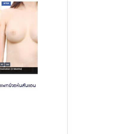
ารแพทย์จอห์นสันแอน