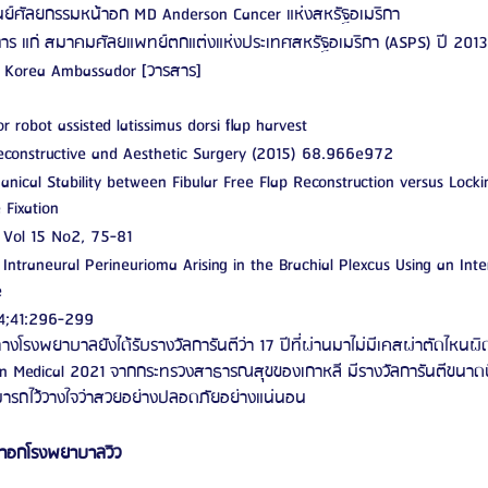
นย์ศัลยกรรมหน้าอก MD Anderson Cancer แห่งสหรัฐอเมริกา
ร แก่ สมาคมศัลยแพทย์ตกแต่งแห่งประเทศสหรัฐอเมริกา (ASPS) ปี 2013
 Korea Ambassador [วารสาร]
r robot assisted latissimus dorsi flap harvest
 Reconstructive and Aesthetic Surgery (2015) 68.966e972
nical Stability between Fibular Free Flap Reconstruction versus Lock
 Fixation
g Vol 15 No2, 75-81
Intraneural Perineurioma Arising in the Brachial Plexcus Using an Inter
e
14;41:296-299
โรงพยาบาลยังได้รับรางวัลการันตีว่า 17 ปีที่ผ่านมาไม่มีเคสผ่าตัดไหนผ
rean Medical 2021 จากกระทรวงสาธารณสุขของเกาหลี มีรางวัลการันตีขนาดน
ามารถไว้วางใจว่าสวยอย่างปลอดภัยอย่างแน่นอน
าอกโรงพยาบาลวิว 