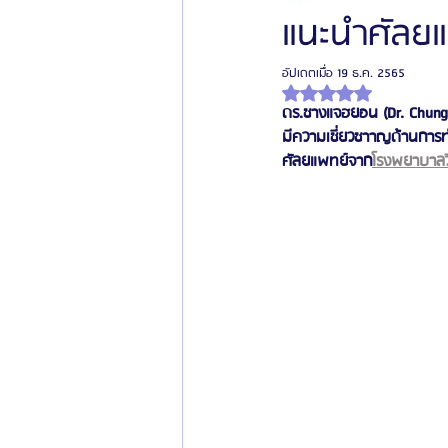
แนะนำศัลยแ
อัปเดตเมื่อ
19 ธ.ค. 2565
โรงพยาบาลศัลยกรรมเฟรช
โรงพยาบาลศ
ได้รับ NaN เต็ม 5 ดาว
ดร.ชางแจฮยอน (Dr. Chung
มีความเชี่ยวชาาญด้านการ
รีวิวศัลยกรรมผู้ชาย
โรงพยาบาลศัลยก
ศัลยแพทย์จาก
โรงพยาบาลว
ข่าวสารศัลยกรรมเกาหลี
รีวิวดูดไขมัน