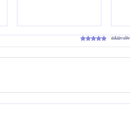
ได้รับ 0 เต็ม 5 ดาว
ยังไม่มีการให
แนะนำสุดยอด 6 หมอเกาหลี “ผ่าตัดขา
เจาะลึ
กรรไกร” สวย/หล่อปัง! (ไม่การตลาด)
Seung
จากประสบการณ์ส่งเคสจริงกว่า 10 ปี
แห่งเก