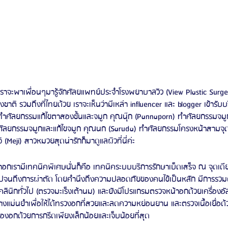
ี้เราจะพาเพื่อนๆมารู้จักศัลยแพทย์ประจำโรงพยาบาลวิว (View Plastic Surge
งชาติ รวมถึงที่ไทยด้วย เราจะเห็นว่ามีเหล่า influencer และ blogger เข้ารับ
) ทำศัลยกรรมแก้ไขตาสองชั้นและจมูก คุณนุ๊ก (Pannaporn) ทำศัลยกรรมจมูก
ัลยกรรมจมูกและแก้ไขจมูก คุณนก (Saruda) ทำศัลยกรรมโครงหน้าสามจุด แ
(Meji) สาวหมวยสุดน่ารักก็มาดูแลผิวที่นี่ค่ะ 
กเรามีเทคนิคพิเศษนั่นก็คือ เทคนิคระบบบริการรักษาเบ็ดเสร็จ ณ จุดเดีย
ปจนถึงการผ่าตัด โดยคำนึงถึงความปลอดภัยของคนไข้เป็นหลัก มีการรว
คลินิกทั่วไป (ตรวจมะเร็งเต้านม) และยังมีโปรแกรมตรวจหน้าอกด้วยเครื่อง
ย่างแม่นยำเพื่อให้ได้ทรวงอกที่สวยและลดความหย่อนยาน และตรวจเนื้อเยื่
องอกด้วยการกรีดเพียงเล็กน้อยและเจ็บน้อยที่สุด