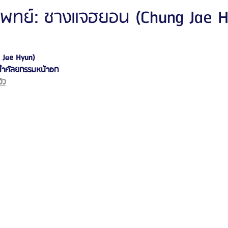
พทย์: ชางแจฮยอน (Chung Jae H
ัลยกรรมจีเอ็นจี
โรงพยาบาลศัลยกรรมอิมเมจอัพ
โรงพยาบาลศัลยกรรมเจดับเบ
 Jae Hyun) 
ทำศัลยกรรมหน้าอก
รรมมาอิน
โรงพยาบาลศัลยกรรมนานะ
โรงพยาบาลศัลยกรรมรูบี
Certif
ิว
รีวิวดูดไขมันหน้า
รีวิวดูดไขมันเหนียง