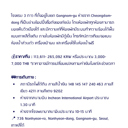
โรงแรม 3 ดาว ที่ตั้งอยู่ในเขต Gangnam-gu ห่างจาก Cheongdam-
dong ที่เป็นย่านช้อปปิ้งชื่อดังของกังนัม โดยห้องพักทุกห้องสามารถ
มองเห็นวิวเมืองได้ และมีความเก๋ที่ห้องพักมีระบบทำความร้อนใต้พื้น
แบบเกาหลีดั้งเดิม ภายในห้องพักมีตู้เย็น โทรทัศน์ดาวเทียมจอแบน 
ห้องน้ำส่วนตัว เครื่องเป่าผม และเครื่องใช้ในห้องน้ำฟรี
💰
ราคา/คืน :
 113,611- 265,092 KRW หรือประมาณ 3,000-
7,000 THB 
*ราคาอาจมีการเปลี่ยนแปลงตามค่าเงินในแต่ละช่วงเวลา
🚃
การเดินทาง :
สถานีรถไฟใต้ดิน สายสีน้ำเงิน 148 145 147 240 463 สายสี
เขียว 4211 สายสีแดง 9202
ห่างจากสนามบิน Incheon International Airport ประมาณ 
1.30 นาที
ห่างจากโรงพยาบาลมาอินประมาณ 10-15 นาที
📍 736 Nonhyeon-ro, Nonhyeon-dong, Gangnam-gu, Seoul, 
เกาหลีใต้