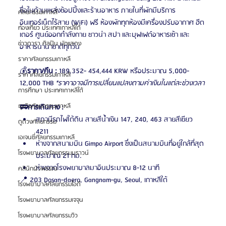
ชื่อในด้านแหล่งช้อปปิ้งและร้านอาหาร ภายในที่พักมีบริการ
ศัลยกรรมเกาหลี
อินเทอร์เน็ตไร้สาย (WiFi) ฟรี ห้องพักทุกห้องมีเครื่องปรับอากาศ ฮีต
ท่องเที่ยว ประเทศเกาหลีใต้
เตอร์ ศูนย์ออกกำลังกาย ซาวน่า สปา และบุฟเฟต์อาหารเช้า และ
ข่าวดารา ศิลปิน นักแสดง
อาหารนานาชาติทุกวัน
ราคาศัลยกรรมเกาหลี
💰
ราคา/คืน :
 189,352- 454,444 KRW หรือประมาณ 5,000-
ราคาศัลยกรรมเกาหลี
12,000 THB 
*ราคาอาจมีการเปลี่ยนแปลงตามค่าเงินในแต่ละช่วงเวลา
การศึกษา ประเทศเกาหลีใต้
ธุรกิจศัลยกรรมเกาหลี
🚃
การเดินทาง :
สถานีรถไฟใต้ดิน สายสีน้ำเงิน 147, 240, 463 สายสีเขียว 
ดูดวงศัลยกรรม
4211
เอเจนซี่ศัลยกรรมเกาหลี
ห่างจากสนามบิน Gimpo Airport ซึ่งเป็นสนามบินที่อยู่ใกล้ที่สุด
โรงพยาบาลศัลยกรรมบราวน์
ประมาณ 21 กม. 
ห่างจากโรงพยาบาลมาอินประมาณ 8-12 นาที
คลินิกผิวพรรณ
📍 203 Dosan-daero, Gangnam-gu, Seoul, เกาหลีใต้
โรงพยาบาลศัลยกรรมไอดี
โรงพยาบาลศัลยกรรมเจจุน
โรงพยาบาลศัลยกรรมวิว