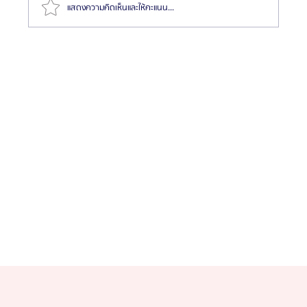
แสดงความคิดเห็นและให้คะแนน...
📍โรงแรมใกล้ โรงพยาบาลศัลยกรรมอีพิก (Epic Plastic
Surgery)