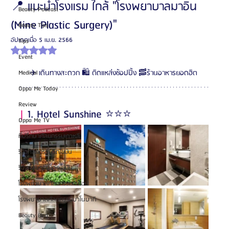
📍 แนะนำโรงแรม ใกล้ "โรงพยาบาลมาอิน
Beauty Podcast
(Mine Plastic Surgery)"
Beauty Tips
อัปเดตเมื่อ
5 เม.ย. 2566
Tips
ได้รับ NaN เต็ม 5 ดาว
Event
✈️ เดินทางสะดวก 🛍️ ติดแหล่งช้อปปิ้ง 🥓ร้านอาหารยอดฮิต 
Medical
Oppa Me Today
Review
| 
1. Hotel Sunshine ⭐️⭐️⭐️
Oppa Me TV
ที่ปรึกษาศัลยกรรมเกาหลี
รีวิวศัลยกรรมฉีดไขมัน
รีวิวศัลยกรรมดูดไขมัน
โรงพยาบาลศัลยกรรมเอท็อป
โรงพยาบาลศัลยกรรมบาโนบากิ
Beauty Blog