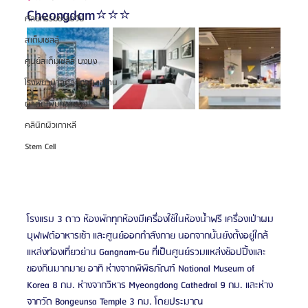
Cheongdam⭐️⭐️⭐️
ศัลยกรรมชะลอวัย
สเต็มเซลล์
ศูนย์สเต็มเซลล์ บงบง
โรงพยาบาลศัลยกรรมเอโตน
ผ่าตัดเพิ่มความสูง
คลินิกผิวเกาหลี
Stem Cell
โรงแรม 3 ดาว ห้องพักทุกห้องมีเครื่องใช้ในห้องน้ำฟรี เครื่องเป่าผม 
บุฟเฟต์อาหารเช้า และศูนย์ออกกำลังกาย นอกจากนั้นยังตั้งอยู่ใกล้
แหล่งท่องเที่ยวย่าน Gangnam-Gu ที่เป็นศูนย์รวมแหล่งช้อปปิ้งและ
ของกินมากมาย อาทิ ห่างจากพิพิธภัณฑ์ National Museum of 
Korea 8 กม. ห่างจากวิหาร Myeongdong Cathedral 9 กม. และห่าง
จากวัด Bongeunsa Temple 3 กม. โดยประมาณ 