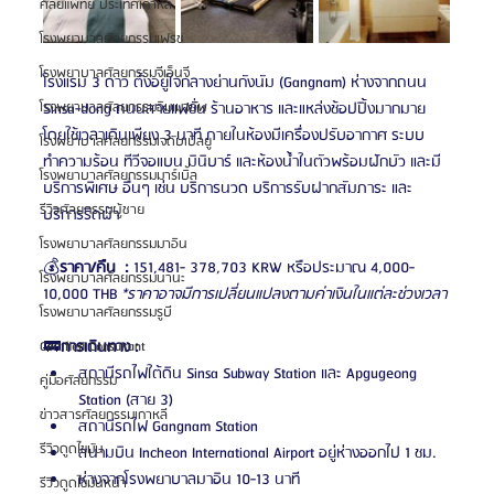
ศัลยแพทย์ ประเทศเกาหลี
โรงพยาบาลศัลยกรรมเฟรช
โรงพยาบาลศัลยกรรมจีเอ็นจี
โรงแรม 3 ดาว ตั้งอยู่ใจกลางย่านกังนัม (Gangnam) ห่างจากถนน 
โรงพยาบาลศัลยกรรมอิมเมจอัพ
Sinsa-dong ถนนสายแฟชั่น ร้านอาหาร และแหล่งช้อปปิ้งมากมาย 
โดยใช้เวลาเดินเพียง 3 นาที ภายในห้องมีเครื่องปรับอากาศ ระบบ
โรงพยาบาลศัลยกรรมเจดับเบิลยู
ทำความร้อน ทีวีจอแบน มินิบาร์​ และห้องน้ำในตัวพร้อมฝักบัว และมี
โรงพยาบาลศัลยกรรมมาร์เบิ้ล
บริการพิเศษ อื่นๆ เช่น บริการนวด บริการรับฝากสัมภาระ และ
รีวิวศัลยกรรมผู้ชาย
บริการรีดผ้า
โรงพยาบาลศัลยกรรมมาอิน
💰
ราคา/คืน
:
 151,481- 378,703 KRW หรือประมาณ 4,000-
โรงพยาบาลศัลยกรรมนานะ
10,000 THB 
*ราคาอาจมีการเปลี่ยนแปลงตามค่าเงินในแต่ละช่วงเวลา
โรงพยาบาลศัลยกรรมรูบี
🚃
การเดินทาง :
Certified Consultant
สถานีรถไฟใต้ดิน Sinsa Subway Station และ Apgugeong 
คู่มือศัลยกรรม
Station (สาย 3) 
ข่าวสารศัลยกรรมเกาหลี
สถานีรถไฟ Gangnam Station
รีวิวดูดไขมัน
สนามบิน Incheon International Airport อยู่ห่างออกไป 1 ชม. 
ห่างจากโรงพยาบาลมาอิน 10-13 นาที
รีวิวดูดไขมันหน้า