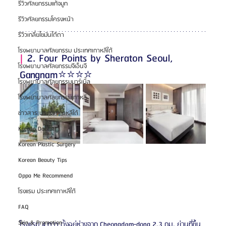
รีวิวศัลยกรรมแก้จมูก
รีวิวศัลยกรรมโครงหน้า
รีวิวเกลี่ยไขมันใต้ตา
โรงพยาบาลศัลยกรรม ประเทศเกาหลีใต้
| 
2. Four Points by Sheraton Seoul, 
โรงพยาบาลศัลยกรรมจีเอ็นจี
Gangnam⭐️⭐️⭐️⭐️
โรงพยาบาลศัลยกรรมมาร์เบิ้ล
โรงพยาบาลศัลยกรรมเกาหลี
ข่าวสาร ประเทศเกาหลีใต้
Korean Doctor
Korean Plastic Surgery
Korean Beauty Tips
Oppa Me Recommend
โรงแรม ประเทศเกาหลีใต้
FAQ
Skin & Promotion
โรงแรม 4 ดาว ตั้งอยู่ห่างจาก Cheongdam-dong 2.3 กม. ย่านที่ขึ้น