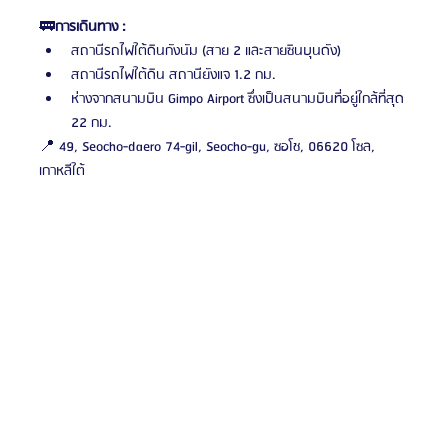
🚃
การเดินทาง :
สถานีรถไฟใต้ดินกังนัม (สาย 2 และสายซินบุนดัง) 
สถานีรถไฟใต้ดิน สถานียังแจ 1.2 กม.
ห่างจากสนามบิน Gimpo Airport ซึ่งเป็นสนามบินที่อยู่ใกล้ที่สุด 
22 กม.
📍 49, Seocho-daero 74-gil, Seocho-gu, ซอโช, 06620 โซล, 
เกาหลีใต้