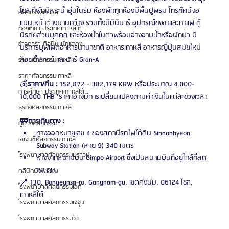
โซล ที่พักมีสระน้ำอุ่นในร่ม ห้องพักทุกห้องมีพื้นปูพรม โทรทัศน์จอ
ศัลยกรรมเกาหลี
แบน หน้าต่างบานกว้าง รวมทั้งมีมินิบาร์ อุปกรณ์ชงชาและกาแฟ ตู้
ท่องเที่ยว ประเทศเกาหลีใต้
นิรภัยส่วนบุคคล และห้องน้ำในตัวพร้อมอ่างอาบน้ำหรือฝักบัว มี
ข่าวดารา ศิลปิน นักแสดง
บริการบุฟเฟต์อาหารนานาชาติ อาหารเกาหลี อาหารญี่ปุ่นสมัยใหม่ 
ล็อบบี้เลานจ์ และบาร์ Gran-A 
ราคาศัลยกรรมเกาหลี
ราคาศัลยกรรมเกาหลี
💰
ราคา/คืน :
 152,872 - 382,179 KRW หรือประมาณ 4,000-
การศึกษา ประเทศเกาหลีใต้
10,000 THB *ราคาอาจมีการเปลี่ยนแปลงตามค่าเงินในแต่ละช่วงเวลา
ธุรกิจศัลยกรรมเกาหลี
🚃
การเดินทาง :
ดูดวงศัลยกรรม
ทางออกหมายเลข 4 ของสถานีรถไฟใต้ดิน Sinnonhyeon 
เอเจนซี่ศัลยกรรมเกาหลี
Subway Station (สาย 9) 340 เมตร
โรงพยาบาลศัลยกรรมบราวน์
ห่างจากสนามบิน Gimpo Airport ซึ่งเป็นสนามบินที่อยู่ใกล้ที่สุด 
22 กม.
คลินิกผิวพรรณ
📍 130, Bongeunsa-ro, Gangnam-gu, เขตคังนัม, 06124 โซล, 
โรงพยาบาลศัลยกรรมไอดี
เกาหลีใต้
โรงพยาบาลศัลยกรรมเจจุน
โรงพยาบาลศัลยกรรมวิว