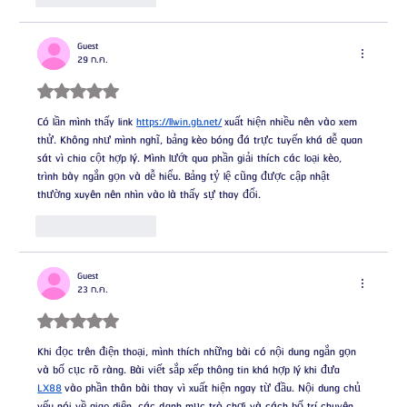
Guest
29 ก.ค.
ได้รับ 5 เต็ม 5 ดาว
Có lần mình thấy link 
https://llwin.gb.net/
 xuất hiện nhiều nên vào xem 
thử. Không như mình nghĩ, bảng kèo bóng đá trực tuyến khá dễ quan 
sát vì chia cột hợp lý. Mình lướt qua phần giải thích các loại kèo, 
trình bày ngắn gọn và dễ hiểu. Bảng tỷ lệ cũng được cập nhật 
thường xuyên nên nhìn vào là thấy sự thay đổi.
ถูกใจ
ตอบกลับ
Guest
23 ก.ค.
ได้รับ 5 เต็ม 5 ดาว
Khi đọc trên điện thoại, mình thích những bài có nội dung ngắn gọn 
và bố cục rõ ràng. Bài viết sắp xếp thông tin khá hợp lý khi đưa 
LX88
 vào phần thân bài thay vì xuất hiện ngay từ đầu. Nội dung chủ 
yếu nói về giao diện, các danh mục trò chơi và cách bố trí chuyên 