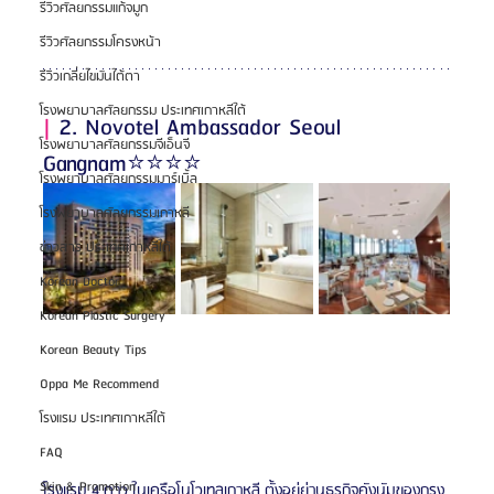
รีวิวศัลยกรรมแก้จมูก
รีวิวศัลยกรรมโครงหน้า
รีวิวเกลี่ยไขมันใต้ตา
โรงพยาบาลศัลยกรรม ประเทศเกาหลีใต้
|
 2. Novotel Ambassador Seoul 
โรงพยาบาลศัลยกรรมจีเอ็นจี
Gangnam⭐️⭐️⭐️⭐️
โรงพยาบาลศัลยกรรมมาร์เบิ้ล
โรงพยาบาลศัลยกรรมเกาหลี
ข่าวสาร ประเทศเกาหลีใต้
Korean Doctor
Korean Plastic Surgery
Korean Beauty Tips
Oppa Me Recommend
โรงแรม ประเทศเกาหลีใต้
FAQ
Skin & Promotion
โรงแรม 4 ดาว ในเครือโนโวเทลเกาหลี ตั้งอยู่ย่านธุรกิจคังนัมของกรุง