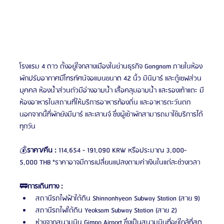
โรงแรม 4 ดาว ตั้งอยู่ใจกลางเมืองในย่านธุรกิจ Gangnam ภายในห้อง
พักปรับอากาศมีโทรทัศน์จอแบนขนาด 42 นิ้ว มินิบาร์ และตู้เซฟส่วน
บุคคล ห้องน้ำส่วนตัวมีอ่างอาบน้ำ เสื้อคลุมอาบน้ำ และรองเท้าแตะ มี
ห้องอาหารในสถานที่ให้บริการอาหารท้องถิ่น และอาหารตะวันตก 
นอกจากนี้ที่พักยังมีบาร์ และเลานจ์ ซึ่งผู้เข้าพักสามารถมาใช้บริการได้
ทุกวัน 
💰
ราคา/คืน :
 114,654 - 191,090 KRW หรือประมาณ 3,000-
5,000 THB *ราคาอาจมีการเปลี่ยนแปลงตามค่าเงินในแต่ละช่วงเวลา
🚃
การเดินทาง :
สถานีรถไฟฟ้าใต้ดิน Shinnonhyeon Subway Station (สาย 9) 
สถานีรถไฟใต้ดิน Yeoksam Subway Station (สาย 2)
ห่างจากสนามบิน Gimpo Airport ซึ่งเป็นสนามบินที่อยู่ใกล้ที่สุด 