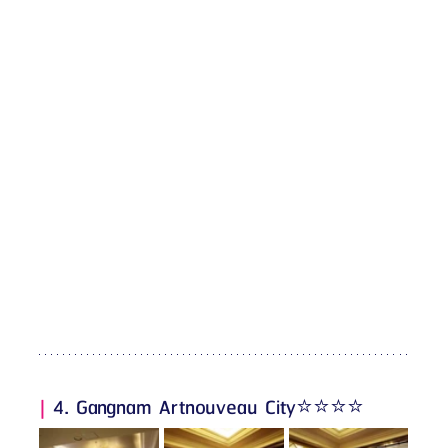
| 
4. Gangnam Artnouveau City⭐️⭐️⭐️⭐️