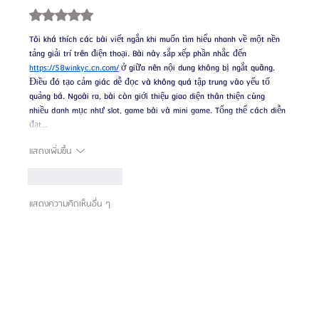
ได้รับ 5 เต็ม 5 ดาว
Tôi khá thích các bài viết ngắn khi muốn tìm hiểu nhanh về một nền 
tảng giải trí trên điện thoại. Bài này sắp xếp phần nhắc đến 
https://58winkyc.cn.com/
 ở giữa nên nội dung không bị ngắt quãng. 
Điều đó tạo cảm giác dễ đọc và không quá tập trung vào yếu tố 
quảng bá. Ngoài ra, bài còn giới thiệu giao diện thân thiện cùng 
nhiều danh mục như slot, game bài và mini game. Tổng thể cách diễn 
đạt…
แสดงเพิ่มขึ้น
ถูกใจ
ตอบกลับ
แสดงความคิดเห็นอื่น ๆ