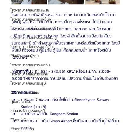
ศัลยแพทย์ ประเทศเกาหลี
โรงพยาบาลศัลยกรรมเฟรช
โรงแรม 4 ดาวที่พักมีห้องอาหาร สวนหย่อม และอินเทอร์เน็ตไร้สาย 
โรงพยาบาลศัลยกรรมจีเอ็นจี
(WiFi) ฟรี สิ่งอำนวยความสะดวกอื่นๆ ของโรงแรม ได้แก่ แผนก
โรงพยาบาลศัลยกรรมอิมเมจอัพ
ต้อนรับ 24 ชั่วโมง เจ้าหน้าที่อำนวยความสะดวก และบริการแลก
เปลี่ยนเงินตราระหว่างประเทศ ห้องพักติดตั้งฉนวนป้องกันเสียง
โรงพยาบาลศัลยกรรมเจดับเบิลยู
รบกวนและมีหน้าต่างสูงจากพื้นจรดเพดานพร้อมวิวเมือง แต่ละห้องมี
โรงพยาบาลศัลยกรรมมาร์เบิ้ล
พื้นไม้ ทีวีจอแบน ตู้นิรภัย ตู้เย็น เสื้อคลุมอาบน้ำ และเครื่องใช้ใน
รีวิวศัลยกรรมผู้ชาย
ห้องน้ำฟรี
โรงพยาบาลศัลยกรรมมาอิน
💰
ราคา/คืน :
 114,654 - 343,961 KRW หรือประมาณ 3,000-
โรงพยาบาลศัลยกรรมนานะ
9,000 THB *ราคาอาจมีการเปลี่ยนแปลงตามค่าเงินในแต่ละช่วงเวลา
โรงพยาบาลศัลยกรรมรูบี
🚃
การเดินทาง :
Certified Consultant
ทางออก 7 ของสถานีรถไฟใต้ดิน Sinnonhyeon Subway 
คู่มือศัลยกรรม
Station (สาย 9)
ข่าวสารศัลยกรรมเกาหลี
สถานีรถไฟใต้ดิน Gangnam Station
รีวิวดูดไขมัน
ห่างจากสนามบิน Gimpo Airport ซึ่งเป็นสนามบินที่อยู่ใกล้ที่สุด 
21 กม.
รีวิวดูดไขมันหน้า