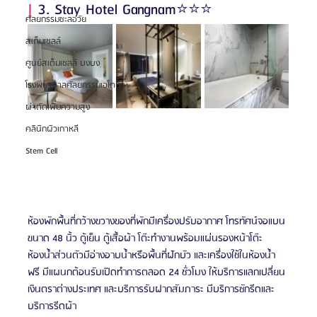
|
 3. Stay Hotel Gangnam⭐️⭐️⭐️
ศัลยกรรมชะลอวัย
สเต็มเซลล์
ศูนย์สเต็มเซลล์ บงบง
โรงพยาบาลศัลยกรรมเอโตน
ผ่าตัดเพิ่มความสูง
คลินิกผิวเกาหลี
Stem Cell
ห้องพักพื้นที่กว้างขวางของที่พักมีเครื่องปรับอากาศ โทรทัศน์จอแบน
ขนาด 48 นิ้ว ตู้เย็น ตู้เสื้อผ้า โต๊ะทำงานพร้อมแผ่นรองหน้าโต๊ะ 
ห้องน้ำส่วนตัวมีอ่างอาบน้ำหรือพื้นที่ฝักบัว และเครื่องใช้ในห้องน้ำ
ฟรี มีแผนกต้อนรับเปิดทำการตลอด 24 ชั่วโมง ให้บริการแลกเปลี่ยน
เงินตราต่างประเทศ และบริการรับฝากสัมภาระ มีบริการซักรีดและ
บริการรีดผ้า 