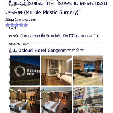
📍 แนะนำโรงแรม ใกล้ "โรงพยาบาลศัลยกรรม
Beauty Podcast
มาร์เบิ้ล (Marble Plastic Surgery)"
Beauty Tips
อัปเดตเมื่อ
6 เม.ย. 2566
Tips
ได้รับ NaN เต็ม 5 ดาว
Event
✈️ เดินทางสะดวก 🛍️ ติดแหล่งช้อปปิ้ง 🥓ร้านอาหารยอดฮิต
Medical
Oppa Me Today
| 
1. Ocloud Hotel Gangnam⭐️⭐️⭐️⭐️
Review
Oppa Me TV
ที่ปรึกษาศัลยกรรมเกาหลี
รีวิวศัลยกรรมฉีดไขมัน
รีวิวศัลยกรรมดูดไขมัน
โรงพยาบาลศัลยกรรมเอท็อป
โรงพยาบาลศัลยกรรมบาโนบากิ
Beauty Blog