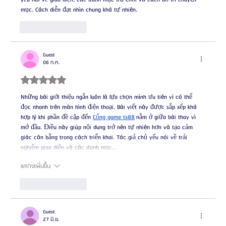
mục. Cách diễn đạt nhìn chung khá tự nhiên.
ถูกใจ
ตอบกลับ
Guest
06 ก.ค.
ได้รับ 5 เต็ม 5 ดาว
Những bài giới thiệu ngắn luôn là lựa chọn mình ưu tiên vì có thể 
đọc nhanh trên màn hình điện thoại. Bài viết này được sắp xếp khá 
hợp lý khi phần đề cập đến 
Cổng game tx88
 nằm ở giữa bài thay vì 
mở đầu. Điều này giúp nội dung trở nên tự nhiên hơn và tạo cảm 
giác cân bằng trong cách triển khai. Tác giả chủ yếu nói về trải 
nghiệm giao diện và các danh mục…
แสดงเพิ่มขึ้น
ถูกใจ
ตอบกลับ
Guest
27 มิ.ย.