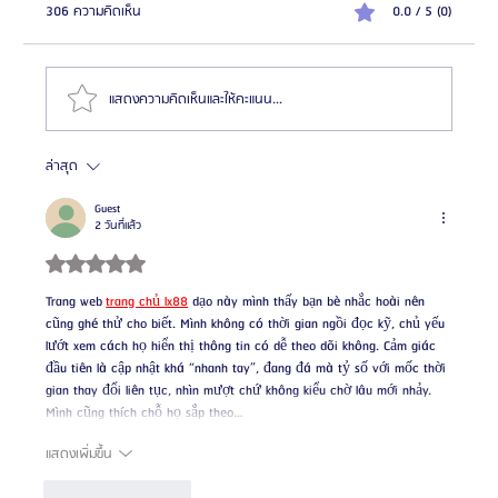
306 ความคิดเห็น
0.0 / 5 (0)
แสดงความคิดเห็นและให้คะแนน...
ล่าสุด
📍โรงแรมใกล้ โรงพยาบาลศัลยกรรมอีพิก (Epic Plastic
Surgery)
Guest
2 วันที่แล้ว
ได้รับ 5 เต็ม 5 ดาว
Trang web
trang chủ lx88
 dạo này mình thấy bạn bè nhắc hoài nên 
cũng ghé thử cho biết. Mình không có thời gian ngồi đọc kỹ, chủ yếu 
lướt xem cách họ hiển thị thông tin có dễ theo dõi không. Cảm giác 
đầu tiên là cập nhật khá “nhanh tay”, đang đá mà tỷ số với mốc thời 
gian thay đổi liên tục, nhìn mượt chứ không kiểu chờ lâu mới nhảy. 
Mình cũng thích chỗ họ sắp theo…
แสดงเพิ่มขึ้น
ถูกใจ
ตอบกลับ