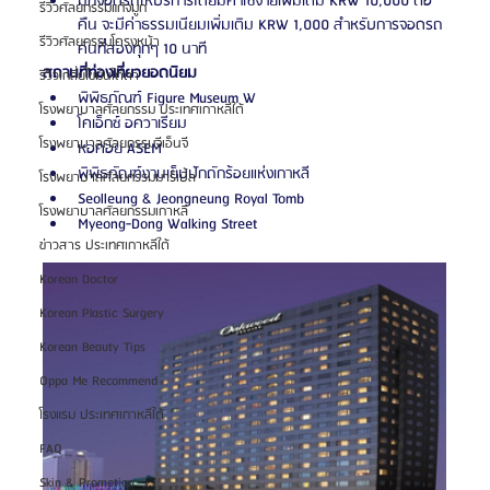
มีที่จอดรถให้บริการโดยมีค่าใช้จ่ายเพิ่มเติม KRW 10,000 ต่อ
รีวิวศัลยกรรมแก้จมูก
คืน จะมีค่าธรรมเนียมเพิ่มเติม KRW 1,000 สำหรับการจอดรถ
รีวิวศัลยกรรมโครงหน้า
คันที่สองทุกๆ 10 นาที
สถานที่ท่องเที่ยวยอดนิยม
รีวิวเกลี่ยไขมันใต้ตา
พิพิธภัณฑ์ Figure Museum W
โรงพยาบาลศัลยกรรม ประเทศเกาหลีใต้
โคเอ็กซ์ อควาเรียม
โรงพยาบาลศัลยกรรมจีเอ็นจี
หอคอย ASEM
พิพิธภัณฑ์งานเย็บปักถักร้อยแห่งเกาหลี
โรงพยาบาลศัลยกรรมมาร์เบิ้ล
Seolleung & Jeongneung Royal Tomb
โรงพยาบาลศัลยกรรมเกาหลี
Myeong-Dong Walking Street
ข่าวสาร ประเทศเกาหลีใต้
Korean Doctor
Korean Plastic Surgery
Korean Beauty Tips
Oppa Me Recommend
โรงแรม ประเทศเกาหลีใต้
FAQ
Skin & Promotion