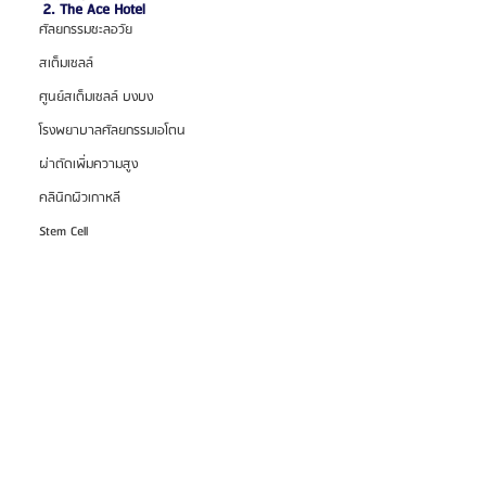
2. The Ace Hotel
ศัลยกรรมชะลอวัย
สเต็มเซลล์
ศูนย์สเต็มเซลล์ บงบง
โรงพยาบาลศัลยกรรมเอโตน
ผ่าตัดเพิ่มความสูง
คลินิกผิวเกาหลี
Stem Cell