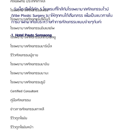
ศัลยแพทย์ ประเทศเกาหลี
  วันนี้เราจึงได้คัด 5 โรงแรมที่ใกล้กับโรงพยาบาลศัลยกรรมไวบ์ 
โรงพยาบาลศัลยกรรมเฟรช
(Vibe Plastic Surgery )มาให้ทุกคนได้เลือกสรร เพื่อเป็นแนวทางใน
โรงพยาบาลศัลยกรรมจีเอ็นจี
การมาพักอาศัยในระหว่างทำการศัลยกรรมแบบง่ายๆกันค่ะ
โรงพยาบาลศัลยกรรมอิมเมจอัพ
1. Hotel Peyto Samseong 
โรงพยาบาลศัลยกรรมเจดับเบิลยู
โรงพยาบาลศัลยกรรมมาร์เบิ้ล
รีวิวศัลยกรรมผู้ชาย
โรงพยาบาลศัลยกรรมมาอิน
โรงพยาบาลศัลยกรรมนานะ
โรงพยาบาลศัลยกรรมรูบี
Certified Consultant
คู่มือศัลยกรรม
ข่าวสารศัลยกรรมเกาหลี
รีวิวดูดไขมัน
รีวิวดูดไขมันหน้า