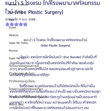
แนะนำ 5 โรงแรม ใกล้โรงพยาบาลศัลยกรรม
Beauty Podcast
ไวบ์ (Vibe Plastic Surgery)
Beauty Tips
อัปเดตเมื่อ
11 เม.ย. 2566
Tips
ได้รับ NaN เต็ม 5 ดาว
Event
Medical
แนะนำ 5 โรงแรม ใกล้โรงพยาบาลศัลยกรรมไวบ์
Oppa Me Today
(Vibe Plastic Surgery)
Review
	ปัจจุบัน เทคนิคการฉีดไขมันหน้า (Fat Transfer) กำลังเป็นที่
Oppa Me TV
นิยมเป็นอย่างมาก เนื่องจากเป็นเทคนิคใหม่ที่กำลังมาแรงในกลุ่ม
ที่ปรึกษาศัลยกรรมเกาหลี
สาวๆ แถมเป็นเทคนิคที่ไม่มีสารแปลกปลอมเข้าสู่ร่างกาย และให้
รีวิวศัลยกรรมฉีดไขมัน
ผลลัพธ์ที่ดูเป็นธรรมชาติที่สุด 
รีวิวศัลยกรรมดูดไขมัน
	ซึ่งที่โรงพยาบาลศัลยกรรมไวบ์ก็มีเทคนิคหนึ่ง ที่ถือว่าเป็น
โรงพยาบาลศัลยกรรมเอท็อป
เทคนิคที่ดีที่สุดในการเลือกที่จะแนะนำคนไข้ เพราะเป็นเทคนิคการปลูก
โรงพยาบาลศัลยกรรมบาโนบากิ
ถ่ายไขมันทำให้ใบหน้าดูอ่อนเยาว์และดูมีวอลลุ่มอย่างเป็นธรรมชาติ 
บอกเลยว่า หากใครที่มีหน้าตอบ หน้าหมองคล้ำ ให้รีบมาทำเทคนิค
Beauty Blog
การฉีดไขมันหน้าที่โรงพยาบาลศัลยกรรมไวบ์แบบด่วนๆ เลย