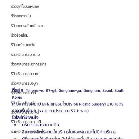
รีวิวดูดไขมันเหนียง
รีวิวยกกระชับ
รีวิวยกกระชับหน้าผาก
รีวิวร้อยไหม
รีวิวลดโหนกแก้ม
รีวิวศัลยกรรมกราม
รีวิวศัลยกรรมขากรรไกร
รีวิวศัลยกรรมคาง
รีวิวศัลยกรรมจมูก
ที่อยู่ 
9, Teheran-ro 87-gil, Gangnam-gu, Gangnam, Seoul, South 
รีวิวศัลยกรรมตา
Korea 
รีวิวศัลยกรรมผู้ชาย
ห่างจากโรงพยาบาลศัลยกรรมไวบ์(Vibe Plastic Surgery) 210 เมตร
ราคาเริ่มต้น
 2,2xx บาท (ประมาณ 57 k วอน)
รีวิวศัลยกรรมวีไลน์
ไฮไลท์ที่น่าสนใจ
รีวิวศัลยกรรมเกาหลี
บริการรับส่งสนามบิน
รีวิวศัลยกรรมเสริมหน้าอก
อินเทอร์เน็ตไร้สาย ให้บริการในห้องพัก และไม่มีค่าบริการ