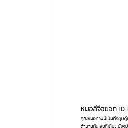
หมอลีจีฮยอก ID 
คุณหมอท่านนี้เป็นถึงดุ
ตำนานกันเลยทีเดียว ปัจจุบั