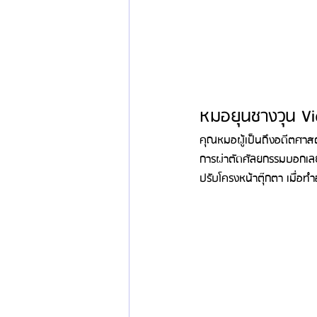
หมอยุนชางวุน Vi
คุณหมอผู้เป็นถึงอดีตศาสต
การผ่าตัดศัลยกรรมบอกเลยว
ปรับโครงหน้าตุ๊กตา เมื่อท