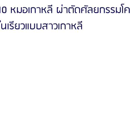
10 หมอเกาหลี ผ่าตัดศัลยกรรมโ
ในเรียวแบบสาวเกาหลี
ัลยกรรมจีเอ็นจี
โรงพยาบาลศัลยกรรมอิมเมจอัพ
โรงพยาบาลศัลยกรรมเจดับเบ
รรมมาอิน
โรงพยาบาลศัลยกรรมนานะ
โรงพยาบาลศัลยกรรมรูบี
Certif
รีวิวดูดไขมันหน้า
รีวิวดูดไขมันเหนียง