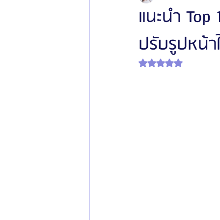
แนะนำ Top 
ปรับรูปหน้า
โรงพยาบาลศัลยกรรมเฟรช
โรงพยาบาลศ
ได้รับ NaN เต็ม 5 ดาว
รีวิวศัลยกรรมผู้ชาย
โรงพยาบาลศัลยก
ข่าวสารศัลยกรรมเกาหลี
รีวิวดูดไขมัน