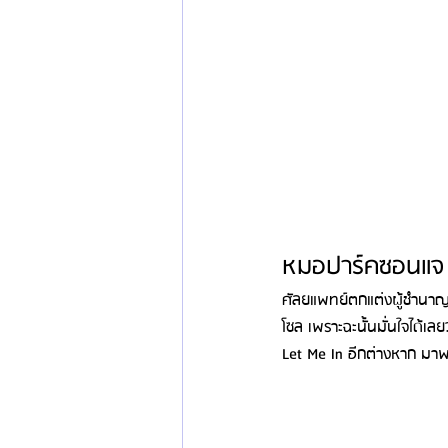
หมอปาร์คซอนแจ B
ศัลยแพทย์ตกแต่งผู้ชำนาญ
โซล เพราะฉะนั้นมั่นใจได้เ
Let Me In อีกต่างหาก มาพ