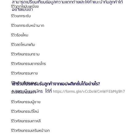
สามารถเปรียบเทียบข้อมูลความแตกต่างและให้คำแนะนำกับลูกค้าได้
รีวิวดูดไขมันเหนียง
อย่างแม่นยำ
รีวิวยกกระชับ
รีวิวยกกระชับหน้าผาก
รีวิวร้อยไหม
รีวิวลดโหนกแก้ม
รีวิวศัลยกรรมกราม
รีวิวศัลยกรรมขากรรไกร
รีวิวศัลยกรรมคาง
รีวิวศัลยกรรมจมูก
เข้าร่วมโปรแกรมรับลูกค้าจากแอปพลิเคชั่นได้อย่างไร?
1.ลงทะเบียนสมัคร  ได้ที่ 
https://forms.gle/vCcDaWCmWFEbMg9h7
รีวิวศัลยกรรมตา
รีวิวศัลยกรรมผู้ชาย
รีวิวศัลยกรรมวีไลน์
รีวิวศัลยกรรมเกาหลี
รีวิวศัลยกรรมเสริมหน้าอก