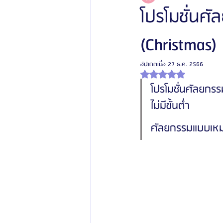
โปรโมชั่นศ
(Christmas)
โรงพยาบาลศัลยกรรมเฟรช
โรงพยาบาลศ
อัปเดตเมื่อ
27 ธ.ค. 2566
ได้รับ NaN เต็ม 5 ดาว
รีวิวศัลยกรรมผู้ชาย
โรงพยาบาลศัลยก
โปรโมชั่นศัลยกรร
ไม่มีขั้นต่ำ
ข่าวสารศัลยกรรมเกาหลี
รีวิวดูดไขมัน
ศัลยกรรมแบบเหมา