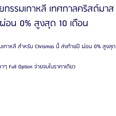
ัลยกรรมเกาหลี เทศกาลคริสต์มาส
 ผ่อน 0% สูงสุด 10 เดือน
ัลยกรรมจีเอ็นจี
โรงพยาบาลศัลยกรรมอิมเมจอัพ
โรงพยาบาลศัลยกรรมเจดับเบ
รรมมาอิน
โรงพยาบาลศัลยกรรมนานะ
โรงพยาบาลศัลยกรรมรูบี
Certif
มเกาหลี สำหรับ Chrismas นี้ ส่งท้ายปี ผ่อน 0% สูงสุด
รีวิวดูดไขมันหน้า
รีวิวดูดไขมันเหนียง
ๆ Full Option จ่ายจบในราคาเดียว