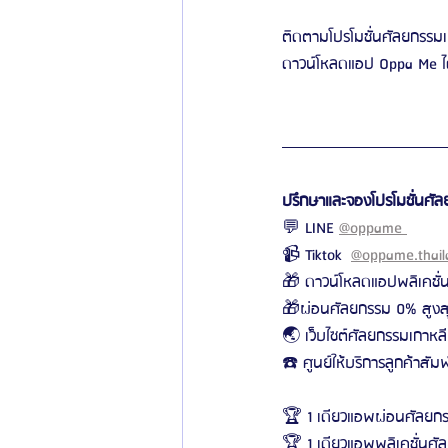
ติดตามโปรโมชั่นศัลยกรรมเก
ดาวน์โหลดแอป Oppa Me ได้
ปรึกษาและจองโปรโมชั่นศัลยก
💬 LINE 
@oppame 
📹 Tiktok 
@oppame.thail
🎁 ดาวน์โหลดแอปพลิเคชั่
🎁ผ่อนศัลยกรรม 0% สูงสุ
🌏 เว็บไซต์ศัลยกรรมเกาหลี
☎️ ศูนย์ให้บริการลูกค้าสั
🏆 1 เดียวแอพผ่อนศัลยกร
🏆 1 เดียวแอพพลิเคชั่นศัล