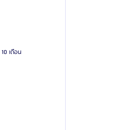
ิลยู
โรงพยาบาลศัลยกรรมมาร์เบิ้ล
ied Consultant
คู่มือศัลยกรรม
 10 เดือน 