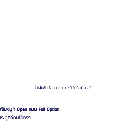
โปรโมชั่นศัลยกรรมเกาหลี "คริสต์มาส"
เสริมจมูก Open แบบ Full Option
ระดูกอ่อนซี่โครง