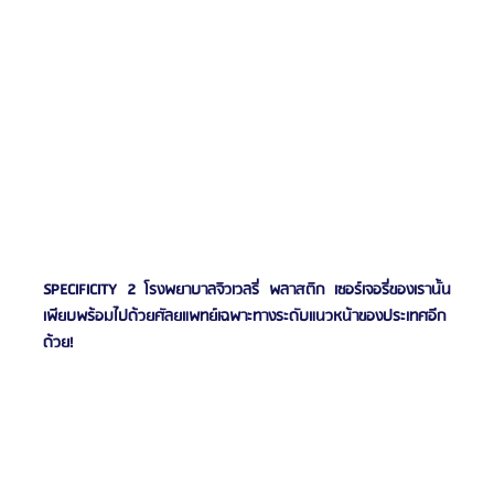
SPECIFICITY 2 โรงพยาบาลจิวเวลรี่ พลาสติก เซอร์เจอรี่ของเรานั้น 
เพียบพร้อมไปด้วยศัลยแพทย์เฉพาะทางระดับแนวหน้าของประเทศอีก
ด้วย!