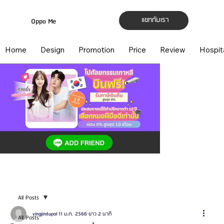
แชทกับเรา
Oppa Me
Home
Design
Promotion
Price
Review
Hospit
All Posts
yingjindapol
11 ม.ค. 2566
ยาว 2 นาที
All Posts