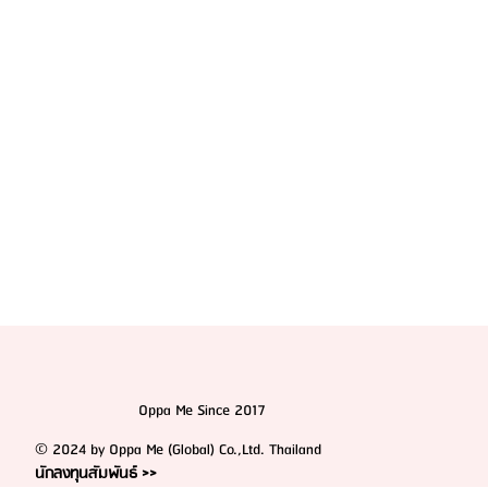
Balance มากกว่าหน้า V-Shape จัด? เจาะแนวคิดของ
Glam Plastic Surgery โรงพยาบาลแกลมผ่าตัดขา
กรรไกรและโครงหน้าเฉพาะทาง
Oppa Me Since 2017
© 2024 by Oppa Me (Global) Co.,Ltd. Thailand
นักลงทุนสัมพันธ์ >>