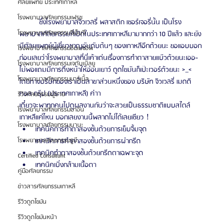
ศัลยแพทย์ ประเทศเกาหลี
โรงพยาบาลศัลยกรรมเฟรช
	ซึ่งโรงพยาบาลจิวเวลรี่ พลาสติก เซอร์เจอรี่นั้น เป็นโรง
โรงพยาบาลศัลยกรรมจีเอ็นจี
พยาบาลศัลยกรรมที่เปิดในประเทศเกาหลีมามากกว่า 10 ปีแล้ว และยัง
มีศัลยแพทย์ผู้เชี่ยวชาญอันดับต้นๆ ของเกาหลีอีกด้วยนะ ขอแอบบอก
โรงพยาบาลศัลยกรรมอิมเมจอัพ
ก่อนเลยว่าโรงพยาบาลที่นี่เค้าเด่นเรื่องการทำตาสายแบ๊วด้วยนะเออ~ 
โรงพยาบาลศัลยกรรมเจดับเบิลยู
ไม่พอแถมมีการดึงหน้าให้อ่อนเยาว์ ดูดไขมันก็เป๊ะเวอร์ด้วยนะ >_< 
โรงพยาบาลศัลยกรรมมาร์เบิ้ล
โดยทางบริษัทของเราเป็นสาขาส่วนหนึ่งของ บริษัท จิวเวลรี่ เมดดิ
คอล กรุ๊ป (ประเทศเกาหลี) ค่าา
รีวิวศัลยกรรมผู้ชาย
เดี๋ยวจะพาทุกคนไปดูผลงานกันว่าจะสวยเป็นธรรมชาติแบบสไตล์
โรงพยาบาลศัลยกรรมมาอิน
เกาหลีแค่ไหน บอกเลยงานนี้พลาดไม่ได้เลยเชียว！
โรงพยาบาลศัลยกรรมนานะ
เทคนิคการทำตาสองชั้นด้วยการเย็บจิ้มจุด
เทคนิคการทำตาสองชั้นด้วยการผ่ากรีด
โรงพยาบาลศัลยกรรมรูบี
เทคนิคทำตาสองชั้นด้วยกรีดตาเฉพาะจุด
Certified Consultant
เทคนิคเบิ่งกล้ามเนื้อตา
คู่มือศัลยกรรม
ข่าวสารศัลยกรรมเกาหลี
รีวิวดูดไขมัน
รีวิวดูดไขมันหน้า