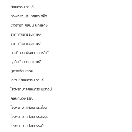
ศัลยกรรมเกาหลี
ท่องเที่ยว ประเทศเกาหลีใต้
ข่าวดารา ศิลปิน นักแสดง
ราคาศัลยกรรมเกาหลี
ราคาศัลยกรรมเกาหลี
การศึกษา ประเทศเกาหลีใต้
ธุรกิจศัลยกรรมเกาหลี
ดูดวงศัลยกรรม
เอเจนซี่ศัลยกรรมเกาหลี
โรงพยาบาลศัลยกรรมบราวน์
คลินิกผิวพรรณ
โรงพยาบาลศัลยกรรมไอดี
โรงพยาบาลศัลยกรรมเจจุน
โรงพยาบาลศัลยกรรมวิว