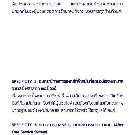
เจ็บปวดก่อนและหลังการผ่าตัด และยังคอยรับผิดชอบด้านความ
ปลอดภัยของผู้ป่วยตลอดการรักษาจนถึงกระบวนการสุดท้ายด้วยค่ะ
SPECIFICITY 5 อุปกรณ์ทางการแพทย์ที่ล้ำสมัยที่สุดของโรงพยาบาล
จิวเวลรี่ พลาสติก เซอร์เจอรี่
เนื่องจากทางโรงพยาบาลจิวเวลรี่ พลาสติก เซอร์เจอรี่ ของเรามีเครื่อง
มือที่ทันสมัยที่สุด จึงทำให้ผู้ป่วยไม่จำเป็นต้องกังวลเกี่ยวกับคุณภาพ
มาตรฐานของโรงพยาบาล และสามารถไว้วางใจให้เราดูแลได้เลยค่ะ
SPECIFICITY 6 ระบบการดูแลหลังผ่าตัดศัลยกรรมความงาม (After 
Care Service System)