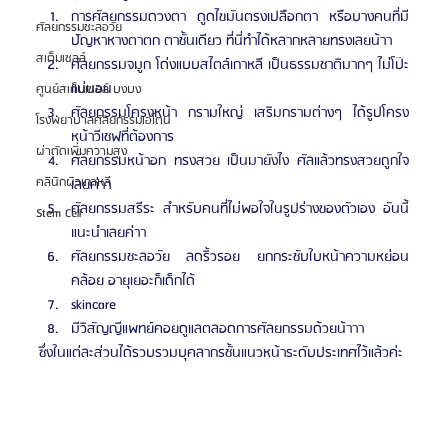
การศัลยกรรมดวงตา ดูดไขมันตรงเปลือกตา หรือบางคนที่มี
ศัลยกรรมชะลอวัย
ปัญหาหางตาตก ตาชั้นเดียว ที่นี่ทำได้หลากหลายทรงเลยน้าา
สเต็มเซลล์
ศัลยกรรมจมูก โด่งแบบสไตล์เกาหลี เป็นธรรมชาติมากๆ ไม่โป๊ะ
แน่นอน
ศูนย์สเต็มเซลล์ บงบง
ศัลยกรรมโครงหน้า กรามใหญ่ เสริมกรามต่างๆ ได้รูปโครง
โรงพยาบาลศัลยกรรมเอโตน
หน้าวีเชฟที่ต้องการ
ผ่าตัดเพิ่มความสูง
ศัลยกรรมหน้าอก ทรงสวย เป็นมายังไง ศัลแล้วทรงสวยถูกใจ
คลินิกผิวเกาหลี
เลยค่าา
ศัลยกรรมสรีระ สำหรับคนที่ไม่พอใจในรูปร่างของตัวเอง อันนี้
Stem Cell
แนะนำเลยค่าา
ศัลยกรรมชะลอวัย ลดริ้วรอย ยกกระชับใบหน้าความหย่อน
คล้อย อายุเยอะก็เด็กได้
skincare 
มีวิสัญญีแพทย์คอยดูแลตลอดการศัลยกรรมด้วยน้าาา
ซึ่งในแต่ละส่วนได้รวบรวมบุคลากรชั้นแนวหน้าระดับประเทศไว้แล้วค่ะ