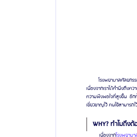
	โรงพยาบาลศัลยกรรมรู
เนื่องจากเราได้คำนึงถึงค
ความพึงพอใจที่สูงขึ้น อี
เชี่ยวชาญไว้ คนไข้สามารถไ
WHY? ทำไมถึงต้อ
	เนื่องจาก
โรงพยาบาลศ