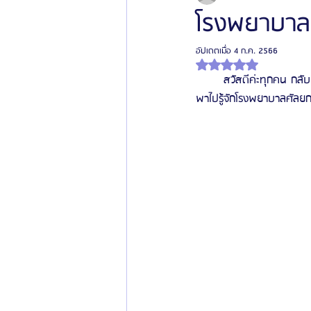
โรงพยาบาลศั
อัปเดตเมื่อ
4 ก.ค. 2566
โรงพยาบาลศัลยกรรมเฟรช
โรงพยาบาลศ
ได้รับ NaN เต็ม 5 ดาว
	สวัสดีค่ะทุกคน กลับมาแล้ว สำหรับการอัพเดทข้อมูลข่าวสารของวงการศัลยกรรมความงามฉบับสไตล์เกาหลีๆ วันนี้จะ
พาไปรู้จักโรงพยาบาลศัลยกร
รีวิวศัลยกรรมผู้ชาย
โรงพยาบาลศัลยก
ข่าวสารศัลยกรรมเกาหลี
รีวิวดูดไขมัน