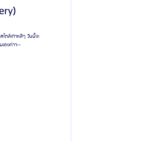
ery)
ิลยู
โรงพยาบาลศัลยกรรมมาร์เบิ้ล
่นเองค่าา~~
ied Consultant
คู่มือศัลยกรรม