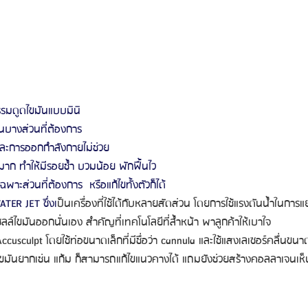
รมดูดไขมันแบบมินิ
นบางส่วนที่ต้องการ
ทและการออกกำลังกายไม่ช่วย
่มาก ทำให้มีรอยช้ำ บวมน้อย พักฟื้นไว
าะส่วนที่ต้องการ  หรือแก้ไขทั้งตัวก็ได้
ATER JET ซึ่งเ
ป็นเครื่องที่ใช้ได้กับหลายสัดส่วน โดยการใช้แรงดันน้ำในการแ
์ไขมันออกนั่นเอง สำคัญที่เทคโนโลยีที่ล้ำหน้า พาลูกค้าให้เบาใจ
Accusculpt โดยใช้ท่อขนาดเล็กที่มีชื่อว่า cannula และใช้แสงเลเซอร์คลื่นขนา
ดไขมันยากเช่น แก้ม ก็สามารถแก้ไขแนวคางได้ แถมยังช่วยสร้างคอลลาเจนเ