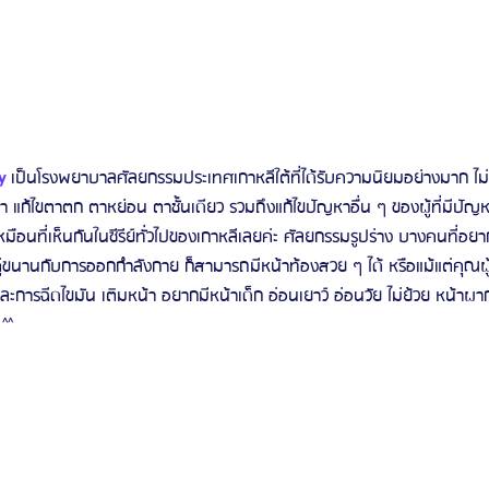
y
 เป็นโรงพยาบาลศัลยกรรมประเทศเกาหลีใต้ที่ได้รับความนิยมอย่างมาก ไม
 แก้ไขตาตก ตาหย่อน ตาชั้นเดียว รวมถึงแก้ไขปัญหาอื่น ๆ ของผู้ที่มีปั
ือนที่เห็นกันในซีรีย์ทั่วไปของเกาหลีเลยค่ะ ศัลยกรรมรูปร่าง บางคนที่อยา
คู่ขนานกับการออกกำลังกาย ก็สามารถมีหน้าท้องสวย ๆ ได้ หรือแม้แต่คุณผู
ารฉีดไขมัน เติมหน้า อยากมีหน้าเด็ก อ่อนเยาว์ อ่อนวัย ไม่ย้วย หน้าผ
^^