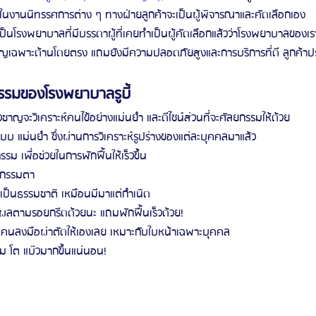
ละในงานนิทรรศการต่าง ๆ ทางฝ่ายลูกค้าจะเป็นผู้พิจารณาและคัดเลือกเอง
ชาญเฉพาะด้านโดยตรง แถมยังมีความปลอดภัยสูงและการบริการที่ดี ลูกค้าปร
รรมของโรงพยาบาลรูบี้
ยวชาญจะวิเคราะห์คนไข้อย่างแม่นยำ และดีไซน์ส่วนที่จะศัลยกรรมให้ด้วย
บบ แม่นยำ ซึ่งผ่านการวิเคราะห์รูปร่างของแต่ละบุคคลมาแล้ว
ม เพื่อช่วยในการพักฟื้นให้เร็วขึ้น
ยกรรมตา
เป็นธรรมชาติ เหมือนมีมาแต่กำเนิด
ผลตามรอยกรีดด้วยนะ แถมพักฟื้นเร็วด้วย!
็นคนลงมือผ่าตัดให้เองเลย เหมาะกับใบหน้าเฉพาะบุคคล
ลม โต แบ๊วมากขึ้นแน่นอน!