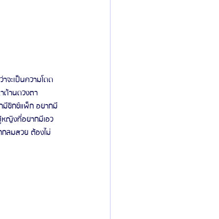
่ว่าจะเป็นความโดด
ญหาด้านดวงตา 
กมีซิกซ์แพ็ก อยากมี
้หญิงที่อยากมีเอว
ากกลมสวย ต้องไม่