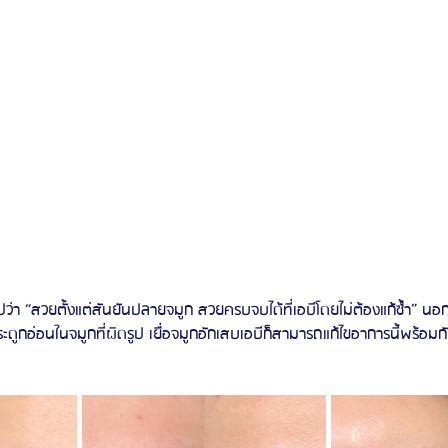
่า “สวยตั้งแต่สันยันปลายจมูก สวยครบจบได้ที่เอบีโดยไม่ต้องแก้ซ้ำ” นอก
ระดูกอ่อนในจมูกที่ผิดรูป เยื่อจมูกอักเสบเอบีก็สามารถแก้ไขอาการนี้พร้อ