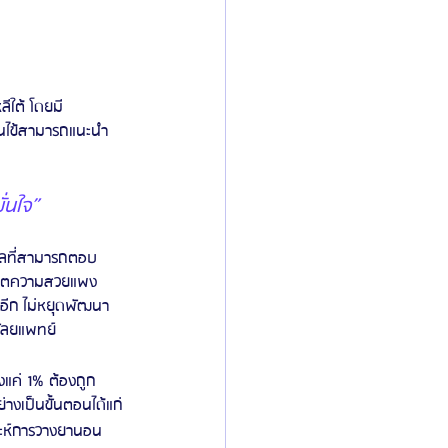
ีใต้ โดยมี
่คนไข้สามารถแนะนำ
่นใจ”
าลที่สามารถตอบ
รมิตความสวยแพง 
นอีก ไม่หยุดพัฒนา 
ศัลยแพทย์   
แค่ 1% ต้องถูก
งเป็นขั้นตอนได้แก่
ราะห์การวางยานอน