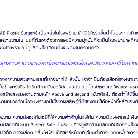
(AB Plastic Surgery) เป็นหนึ่งในโรงพยาบาลศัลยกรรมชั้นนำในประเทศเกาหล
าความงามในแบบที่ตัวเองต้องการและมีความมุ่งมั่นที่จะเป็นโรงพยาบาลที
งมั่นใจเพราะเอบีดูแลคนไข้ทุกคนดั่งเช่นคนในครอบครัว
อว่าลูกสาวสามารถบอกต่อคุณแม่และเพื่อนสนิทของเธอได้อย่างมั
งหาความสวยงามแบบที่เราอยากได้แล้วนั้น เราจำเป็นต้องเลือกโรงพยาบ
ด้อย่างตรงกัน โดยนิยามความสวยงามฉบับเอบีคือ Absolute Beauty เน
ใจสร้างสรรผลงานตามหลัก Above and Beyond แม้ว่าดีแล้ว ต้องทำให้ดีขึ้
ยงานอย่างต่อเนื่อง เพราะเอบีเชื่อว่าผลลัพธ์ที่ดีของคนไข้คือหน้าที่หลักของ
สวยงาม ความปลอดภัยเอบีก็ให้ความสำคัญไม่แพ้กัน ความผิดพลาดแม้เพียง
วามปลอดภัยแบบ Perfect Safe เป็นระบบการดูแลความปลอดภัยของคนไข้อย่า
ผ่าตัด
 ตรวจเลือด คลื่นไฟฟ้า เอ็กซเรย์หน้าอก ก่อนทำการผ่าตัดเพื่อวิเค