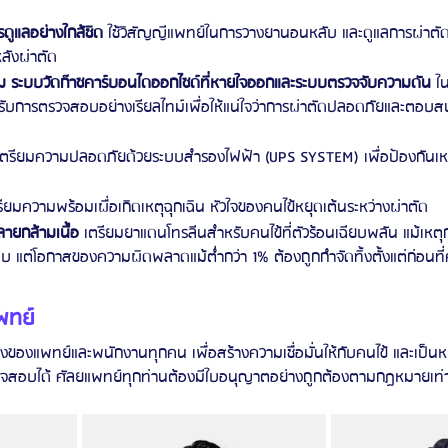
ดูแลอย่างใกล้ชิด 
ใช้วิสัญญีแพทย์ในการวางยานอนหลับ และดูแลการผ่าตัดแ
ลังผ่าตัด 
 ระบบวัดก๊าซคาร์บอนไดออกไซด์ที่หายใจออกและระบบตรวจจับความดัน 
ใ
รับการตรวจสอบอย่างเรียลไทม์เพื่อให้แน่ใจว่าการผ่าตัดปลอดภัยและตอบสน
เตรียมความปลอดภัยด้วยระบบสำรองไฟฟ้า (UPS SYSTEM) เพื่อป้องกันเห
รียมความพร้อมเผื่อเกิดเหตุฉุกเฉิน หัวใจของคนไข้หยุดเต้นระหว่างผ่าตัด
ายกล้ามเนื้อ
 เตรียมยาแดนโทรลีนสำหรับคนไข้ที่ตัวร้อนเฉียบพลัน แม้เหตุกา
 แต่โอกาสของความผิดพลาดแม้ต่ำกว่า 1% ต้องถูกกำจัดทิ้งตั้งแต่ก่อนที่ค
พทย์
ริงของแพทย์และพนักงานทุกคน เพื่อสร้างความเชื่อมั่นให้กับคนไข้ และเป็น
รวจสอบได้ ศัลยแพทย์ทุกท่านต้องมีใบอนุญาตอย่างถูกต้องตามกฏหมายเท่า