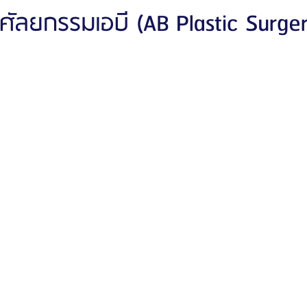
ัลยกรรมเอบี (AB Plastic Surger
ัลยกรรมจีเอ็นจี
โรงพยาบาลศัลยกรรมอิมเมจอัพ
โรงพยาบาลศัลยกรรมเจดับเบ
รรมมาอิน
โรงพยาบาลศัลยกรรมนานะ
โรงพยาบาลศัลยกรรมรูบี
Certif
รีวิวดูดไขมันหน้า
รีวิวดูดไขมันเหนียง