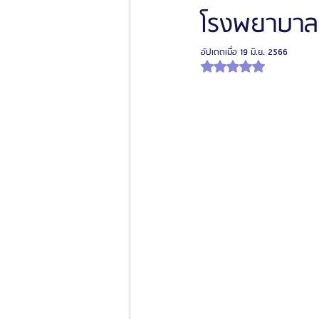
โรงพยาบาลศ
อัปเดตเมื่อ
19 มิ.ย. 2566
โรงพยาบาลศัลยกรรมเฟรช
โรงพยาบาลศ
ได้รับ NaN เต็ม 5 ดาว
รีวิวศัลยกรรมผู้ชาย
โรงพยาบาลศัลยก
ข่าวสารศัลยกรรมเกาหลี
รีวิวดูดไขมัน