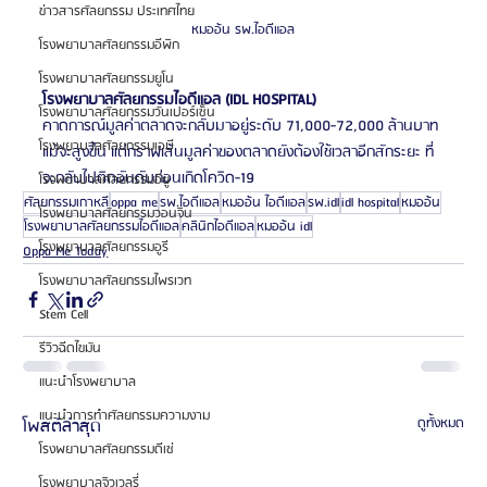
ข่าวสารศัลยกรรม ประเทศไทย
หมออ้น รพ.ไอดีแอล
โรงพยาบาลศัลยกรรมอีพิก
โรงพยาบาลศัลยกรรมยูโน
โรงพยาบาลศัลยกรรมไอดีแอล (IDL HOSPITAL)
โรงพยาบาลศัลยกรรมวันเปอร์เซ็น
คาดการณ์มูลค่าตลาดจะกลับมาอยู่ระดับ 71,000-72,000 ล้านบาท 
โรงพยาบาลศัลยกรรมเอบี
แม้จะสูงขึ้น แต่กราฟเส้นมูลค่าของตลาดยังต้องใช้เวลาอีกสักระยะ ที่
จะกลับไปติดอันดับก่อนเกิดโควิด-19
โรงพยาบาลศัลยกรรมอียู
ศัลยกรรมเกาหลี
oppa me
รพ.ไอดีแอล
หมออ้น ไอดีแอล
รพ.idl
idl hospital
หมออ้น
โรงพยาบาลศัลยกรรมวอนจิน
โรงพยาบาลศัลยกรรมไอดีแอล
คลินิกไอดีแอล
หมออ้น idl
โรงพยาบาลศัลยกรรมอูรี
Oppa Me Today
โรงพยาบาลศัลยกรรมไพรเวท
Stem Cell
รีวิวฉีดไขมัน
แนะนำโรงพยาบาล
แนะนำการทำศัลยกรรมความงาม
โพสต์ล่าสุด
ดูทั้งหมด
โรงพยาบาลศัลยกรรมดีเซ่
โรงพยาบาลจิวเวลรี่