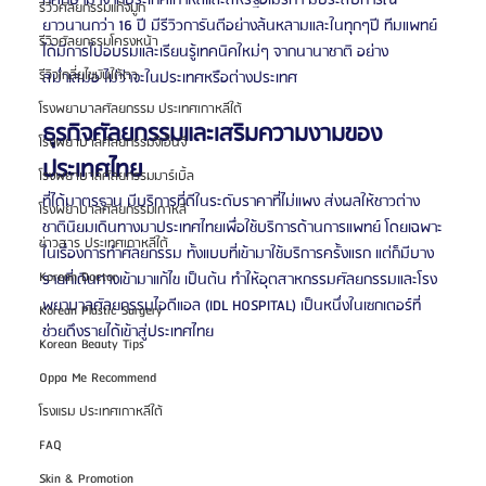
ที่ศึกษามาจากประเทศเกาหลีและสหรัฐอเมริกา มีประสบการณ์
รีวิวศัลยกรรมแก้จมูก
ยาวนานกว่า 16 ปี มีรีวิวการันตีอย่างล้นหลามและในทุกๆปี ทีมแพทย์
รีวิวศัลยกรรมโครงหน้า
ได้มีการไปอบรมและเรียนรู้เทคนิคใหม่ๆ จากนานาชาติ อย่าง
รีวิวเกลี่ยไขมันใต้ตา
สม่ำเสมอ ไม่ว่าจะในประเทศหรือต่างประเทศ
โรงพยาบาลศัลยกรรม ประเทศเกาหลีใต้
ธุรกิจศัลยกรรมและเสริมความงามของ
โรงพยาบาลศัลยกรรมจีเอ็นจี
ประเทศไทย
โรงพยาบาลศัลยกรรมมาร์เบิ้ล
ที่ได้มาตรฐาน มีบริการที่ดีในระดับราคาที่ไม่แพง ส่งผลให้ชาวต่าง
โรงพยาบาลศัลยกรรมเกาหลี
ชาตินิยมเดินทางมาประเทศไทยเพื่อใช้บริการด้านการแพทย์ โดยเฉพาะ
ข่าวสาร ประเทศเกาหลีใต้
ในเรื่องการทำศัลยกรรม ทั้งแบบที่เข้ามาใช้บริการครั้งแรก แต่ก็มีบาง
Korean Doctor
รายที่เดินทางเข้ามาแก้ไข เป็นต้น ทำให้อุตสาหกรรมศัลยกรรมและโรง
พยาบาลศัลยกรรมไอดีแอล (IDL HOSPITAL) เป็นหนึ่งในเซกเตอร์ที่
Korean Plastic Surgery
ช่วยดึงรายได้เข้าสู่ประเทศไทย
Korean Beauty Tips
Oppa Me Recommend
โรงแรม ประเทศเกาหลีใต้
FAQ
Skin & Promotion