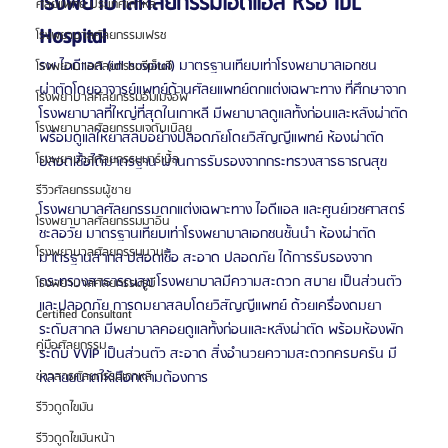
โรงพยาบาลศัลยกรรมไอดีแอล หรือ IDL 
ศัลยแพทย์ ประเทศเกาหลี
Hospital
โรงพยาบาลศัลยกรรมเฟรช
รพ.ไอดีแอล (idl hospital) มาตรฐานเทียบเท่าโรงพยาบาลเอกชน 
โรงพยาบาลศัลยกรรมจีเอ็นจี
ผ่าตัดโดยอาจารย์แพทย์ด้านศัลยแพทย์ตกแต่งเฉพาะทาง ที่ศึกษาจาก
โรงพยาบาลศัลยกรรมอิมเมจอัพ
โรงพยาบาลที่ใหญ่ที่สุดในเกาหลี มีพยาบาลดูแลทั้งก่อนและหลังผ่าตัด
โรงพยาบาลศัลยกรรมเจดับเบิลยู
พร้อมดูแลให้ยาสลบอย่างปลอดภัยโดยวิสัญญีแพทย์ ห้องผ่าตัด
โรงพยาบาลศัลยกรรมมาร์เบิ้ล
ปลอดเชื้อได้มาตรฐาน ผ่านการรับรองจากกระทรวงสารธารณสุข
รีวิวศัลยกรรมผู้ชาย
โรงพยาบาลศัลยกรรมตกแต่งเฉพาะทาง ไอดีแอล และศูนย์เวชศาสตร์
โรงพยาบาลศัลยกรรมมาอิน
ชะลอวัย มาตรฐานเทียบเท่าโรงพยาบาลเอกชนชั้นนำ ห้องผ่าตัด 
โรงพยาบาลศัลยกรรมนานะ
มาตรฐานสากล ปลอดเชื้อ สะอาด ปลอดภัย ได้การรับรองจาก
กระทรวงสาธารณสุข โรงพยาบาลมีความสะดวก สบาย เป็นส่วนตัว
โรงพยาบาลศัลยกรรมรูบี
และปลอดภัย การดมยาสลบโดยวิสัญญีแพทย์ ด้วยเครื่องดมยา
Certified Consultant
ระดับสากล มีพยาบาลคอยดูแลทั้งก่อนและหลังผ่าตัด พร้อมห้องพัก
คู่มือศัลยกรรม
ระดับ VVIP เป็นส่วนตัว สะอาด สิ่งอำนวยความสะดวกครบครัน มี
ข่าวสารศัลยกรรมเกาหลี
หลายขนาดให้เลือกตามต้องการ
รีวิวดูดไขมัน
รีวิวดูดไขมันหน้า