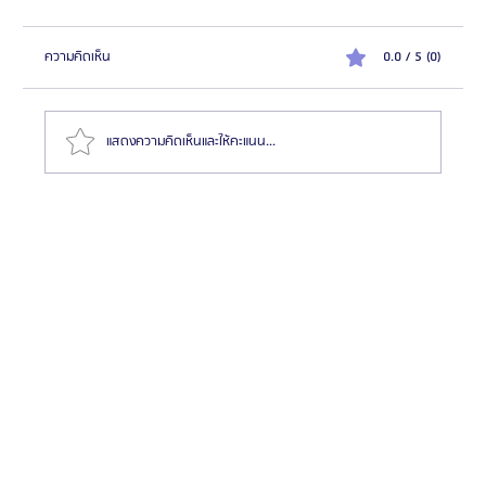
ความคิดเห็น
0.0 / 5 (0)
แสดงความคิดเห็นและให้คะแนน...
แนะนำอาหารเสริมเพิ่มความสูงที่ดีที่สุด พร้อมเปรียบ
เทียบคุณสมบัติแต่ละตัว