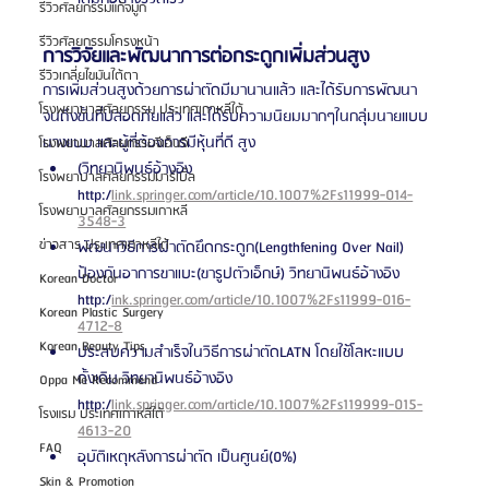
รีวิวศัลยกรรมแก้จมูก
รีวิวศัลยกรรมโครงหน้า
การวิจัยและพัฒนาการต่อกระดูกเพิ่มส่วนสูง
รีวิวเกลี่ยไขมันใต้ตา
การเพิ่มส่วนสูงด้วยการผ่าตัดมีมานานแล้ว และได้รับการพัฒนา
โรงพยาบาลศัลยกรรม ประเทศเกาหลีใต้
จนถึงขั้นที่ปลอดภัยแล้ว และได้รับความนิยมมากๆในกลุ่มนายแบบ 
นางแบบ และผู้ที่ต้องการมีหุ้นที่ดี สูง
โรงพยาบาลศัลยกรรมจีเอ็นจี
(วิทยานิพนธ์อ้างอิง 
โรงพยาบาลศัลยกรรมมาร์เบิ้ล
http:/
link.springer.com/article/10.1007%2Fs11999-014-
โรงพยาบาลศัลยกรรมเกาหลี
3548-3
ข่าวสาร ประเทศเกาหลีใต้
พัฒนาวิธีการผ่าตัดยึดกระดูก(Lengthfening Over Nail) 
ป้องกันอาการขาแบะ(ขารูปตัวเอ็กษ์) วิทยานิพนธ์อ้างอิง 
Korean Doctor
http:/
ink.springer.com/article/10.1007%2Fs11999-016-
Korean Plastic Surgery
4712-8
Korean Beauty Tips
ประสบความสำเร็จในวิธีการผ่าตัดLATN โดยใช้โลหะแบบ
ดั้งเดิม วิทยานิพนธ์อ้างอิง 
Oppa Me Recommend
http:/
link.springer.com/article/10.1007%2Fs119999-015-
โรงแรม ประเทศเกาหลีใต้
4613-20
FAQ
อุบัติเหตุหลังการผ่าตัด เป็นศูนย์(0%)
Skin & Promotion