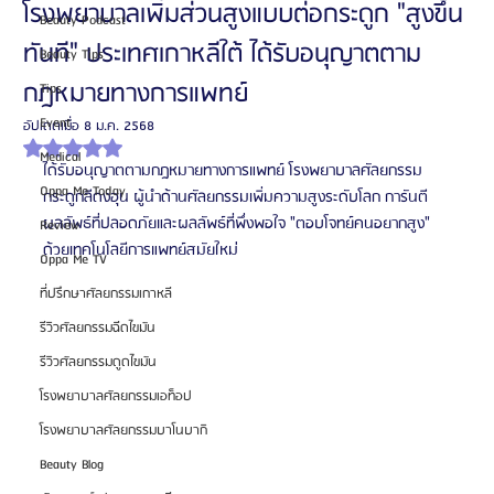
โรงพยาบาลเพิ่มส่วนสูงแบบต่อกระดูก "สูงขึ้น
Beauty Podcast
ทันที" ประเทศเกาหลีใต้ ได้รับอนุญาตตาม
Beauty Tips
กฎหมายทางการแพทย์
Tips
Event
อัปเดตเมื่อ
8 ม.ค. 2568
ได้รับ NaN เต็ม 5 ดาว
Medical
ได้รับอนุญาตตามกฎหมายทางการแพทย์ โรงพยาบาลศัลยกรรม
Oppa Me Today
กระดูกลีดงฮุน ผู้นำด้านศัลยกรรมเพิ่มความสูงระดับโลก การันตี
ผลลัพธ์ที่ปลอดภัยและผลลัพธ์ที่พึ่งพอใจ "ตอบโจทย์คนอยากสูง" 
Review
ด้วยเทคโนโลยีการแพทย์สมัยใหม่
Oppa Me TV
ที่ปรึกษาศัลยกรรมเกาหลี
รีวิวศัลยกรรมฉีดไขมัน
รีวิวศัลยกรรมดูดไขมัน
โรงพยาบาลศัลยกรรมเอท็อป
โรงพยาบาลศัลยกรรมบาโนบากิ
Beauty Blog