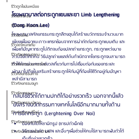
รีวิวดูดไขมันเหนียง
โรงพยาบาลต่อกระดูกแขนและขา Limb Lengthening 
รีวิวยกกระชับ
(Dong Hoon Lee)
รีวิวยกกระชับหน้าผาก
โรงพยาบาลศัลยกรรมกระดูกลีดงฮุนได้สร้างนวัตกรรมจำนวนมาก
รีวิวร้อยไหม
เพียงเพื่อเอาชนะภาวะแทรกซ้อนจากการผ่าตัดต่อกระดูกแบบเดิม และ
รีวิวลดโหนกแก้ม
เพื่อแก้ปัญหากระตูไม่ติดจนต้องปลกถ่ายกระดูก, กระดูกแหว่งบาง
รีวิวศัลยกรรมกราม
ส่วนจึงได้คิดค้น วิธีปลูกถ่ายเซลล์ต้นกำเนิดจากไขกระดูกจนสามารถ
ทำให้ก้าวผ่านความกังวลเกี่ยวกับการไม่เชื่อมต่อกันของกระและ
รีวิวศัลยกรรมขากรรไกร
พัฒนาไปถึงขั้นเสริมสร้างกระดูกให้กับผู้ที่ต้องใช้ชีวิตอยู่กับปัญหา
รีวิวศัลยกรรมคาง
เหล่านีสามารถ
รีวิวศัลยกรรมจมูก
รีวิวศัลยกรรมตา
กลับใช้ชีวิตได้ตามปกติได้อย่างรวดเร็ว นอกจากนี้แล้ว
รีวิวศัลยกรรมผู้ชาย
ยังสร้างนวัตกรรมทางเทคโนโลยีอีกมากมายทั้งด้าน
รีวิวศัลยกรรมวีไลน์
การยึดกระดูก (Lerghtening Over Nai) 
รีวิวศัลยกรรมเกาหลี
ป้องกันไม่ให้ชาผิดรูป (ชารปตัวเอ็กซ์) 
วิธีการผ่าตัด LATN และอื่นๆเพื่อช่วยให้คนไข้สามารถฟันตัวได้
รีวิวศัลยกรรมเสริมหน้าอก
เต็มที่อย่างรวดเร็ว