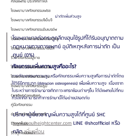
ศัลยแพทย์ ประเทศเกาหลี
โรงพยาบาลศัลยกรรมเฟรช
ผ่าตัดเพิ่มส่วนสูง
โรงพยาบาลศัลยกรรมจีเอ็นจี
โรงพยาบาลศัลยกรรมอิมเมจอัพ
โรงพยาบาลต่อกระดูกลีดงฮุนใช้รูปที่ได้รับอนุญาตตาม
โรงพยาบาลศัลยกรรมเจดับเบิลยู
กฎหมายทางการแพทย์ อุบัติเหตุหลังการผ่าตัด เป็น
โรงพยาบาลศัลยกรรมมาร์เบิ้ล
ศูนย์ (0%)
รีวิวศัลยกรรมผู้ชาย
ศัลยกรรมเพิ่มความสูงคืออะไร?
โรงพยาบาลศัลยกรรมมาอิน
การศัลยกรรมความสูง หรือศัลยกรรมเพิ่มความสูงคือการผ่าตัดโดย
โรงพยาบาลศัลยกรรมนานะ
ใช้วิธียึดกระดูก (dstracion osteogenesis) เพื่อเพิ่มความสูง  เนื่องจาก
โรงพยาบาลศัลยกรรมรูบี
ในระหว่างการรักษาอาจเกิดภาวะแทรกช้อนต่างๆขึ้น ได้มีแพทยไม่กี่คน
Certified Consultant
ทั่วโลกที่สามารถทำการรักษานี้ได้อย่างปลอดภัย
คู่มือศัลยกรรม
ปรึกษาผู้เชี่ยวชาญเพิ่มความสูงได้ที่ศูนย์ SHC 
ข่าวสารศัลยกรรมเกาหลี
www.seoulheightcenter.com
 LINE @shcofficial หรือ
รีวิวดูดไขมัน
คลิก 
เพิ่มเพื่อน
รีวิวดูดไขมันหน้า