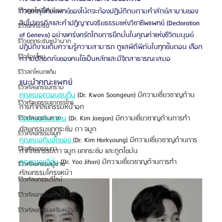
ด้วยเหตุนี้ทีมแพทย์ของโน้ตจะต้องปฎิบัติตนตามคำสัตย์สาบานของ
รีวิวดูดไขมันเหนียง
ฮิปโปเครติสและคำปฏิญาณจริยธรรมแห่งวิชาชีพแพทย์ (Declaration 
รีวิวยกกระชับ
of Geneva) อย่างเคร่งครัดโดยการยึดมั่นในคุณค่าแห่งชีวิตมนุษย์ 
รีวิวยกกระชับหน้าผาก
ปฏิบัติงานเต็มความรู้ความสามารถ ดูแลพิถีพิถันในทุกขั้นตอน เลือก
รีวิวร้อยไหม
ความปลอดภัยของคนไข้เป็นหลักและมีจิตสาธารณะเสมอ 
รีวิวลดโหนกแก้ม
แนะนำคณะแพทย์
รีวิวศัลยกรรมกราม
คุณหมอควอนซุนกึน
 (Dr. Kwon Soongeun) มีความเชี่ยวชาญด้าน
รีวิวศัลยกรรมขากรรไกร
การทำศัลยกรรมหน้าอก 
คุณหมอคิมแจกน
 (Dr. Kim Jaegon) มีความเชี่ยวชาญด้านการทำ
รีวิวศัลยกรรมคาง
ศัลยกรรมยกกระชับ ตา จมูก
รีวิวศัลยกรรมจมูก
คุณหมอคิมฮักยอง 
(Dr. Kim Harkyoung) มีความเชี่ยวชาญด้านการ
รีวิวศัลยกรรมตา
ทำศัลยกรรมตา จมูก ยกกระชับ และดูดไขมัน 
คุณหมอยูจีฮัน
 (Dr. Yoo Jihan) มีความเชี่ยวชาญด้านการทำ
รีวิวศัลยกรรมผู้ชาย
ศัลยกรรมโครงหน้า
รีวิวศัลยกรรมวีไลน์
รีวิวศัลยกรรมเกาหลี
รีวิวศัลยกรรมเสริมหน้าอก