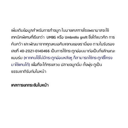
เพิ่มเติมข้อมูลสำหรับการทำจมูก ในบางเคสทางโรงพยาบาลจะใช้
เทคนิคพิเศษที่เรียกว่า  UMBG หรือ Umbrella graft ซึ่งได้แนวคิด การ
ค้นคว้า และพัฒนาจากคุณหมอคิมแจกนของเรานี่เอง ตามใบรับรอง
เลขที่ 40-2021-0140466 เป็นการใช้กระดูกอ่อนมาต่อเป็นกิ่งลักษณะ
แบบร่ม 
(หากคนไข้ไม่มีกระดูกอ่อนหลังหู ก็สามารถใช้กระดูกซี่โครง 
มาใช้แทนได้)
 เพื่อที่จะได้ทรงสวย ปลายจมูกนิ่ม ดั้งพุ่ง ดูเป็น
ธรรมชาติรับกับใบหน้า 
เคสการยกกระชับใบหน้า