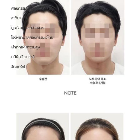
ศัลยกรรมชะลอวัย
สเต็มเซลล์
ศูนย์สเต็มเซลล์ บงบง
โรงพยาบาลศัลยกรรมเอโตน
ผ่าตัดเพิ่มความสูง
คลินิกผิวเกาหลี
Stem Cell