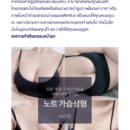
หากต้องการรูปลักษณ์หน้าแบบไหน สามารถแจ้งกับคุณหมอได้
โดยตรงและไม่ต้องลังเลหรือเขินอายการนำรูปภาพไอดอล ดารา หรือ
ภาพใบหน้าตัวเองตอนผ่านแอปพลิเคชันมาเป็นแบบให้คุณหมอดูนะ
คะ เพราะนิยามความสวยงามคนแต่ละคนแตกต่างกันไป ดังนั้นยึด
มั่นในอุดมคติของคุณไว้ และวางใจให้คุณหมอดูแล 
เคสการทำศัลยกรรมหน้าอก