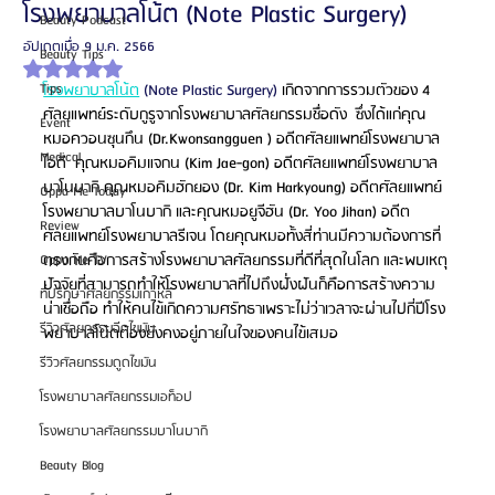
โรงพยาบาลโน้ต (Note Plastic Surgery)
Beauty Podcast
อัปเดตเมื่อ
9 ม.ค. 2566
Beauty Tips
ได้รับ NaN เต็ม 5 ดาว
Tips
โรงพยาบาลโน้ต
(Note Plastic Surgery)
 เกิดจากการรวมตัวของ 4 
ศัลยแพทย์ระดับกูรูจากโรงพยาบาลศัลยกรรมชื่อดัง  ซึ่งได้แก่คุณ
Event
หมอควอนซุนกึน (Dr.Kwonsangguen ) อดีตศัลยแพทย์โรงพยาบาล
Medical
ไอดี  คุณหมอคิมแจกน (Kim Jae-gon) อดีตศัลยแพทย์โรงพยาบาล
บาโนบากิ คุณหมอคิมฮักยอง (Dr. Kim Harkyoung) อดีตศัลยแพทย์
Oppa Me Today
โรงพยาบาลบาโนบากิ และคุณหมอยูจีฮัน (Dr. Yoo Jihan) อดีต
Review
ศัลยแพทย์โรงพยาบาลรีเจน โดยคุณหมอทั้งสี่ท่านมีความต้องการที่
ตรงกันคือการสร้างโรงพยาบาลศัลยกรรมที่ดีที่สุดในโลก และพบเหตุ
Oppa Me TV
ปัจจัยที่สามารถทำให้โรงพยาบาลที่ไปถึงฝั่งฝันก็คือการสร้างความ
ที่ปรึกษาศัลยกรรมเกาหลี
น่าเชื่อถือ ทำให้คนไข้เกิดความศรัทธาเพราะไม่ว่าเวลาจะผ่านไปกี่ปีโรง
รีวิวศัลยกรรมฉีดไขมัน
พยาบาลโน้ตต้องยังคงอยู่ภายในใจของคนไข้เสมอ
รีวิวศัลยกรรมดูดไขมัน
โรงพยาบาลศัลยกรรมเอท็อป
โรงพยาบาลศัลยกรรมบาโนบากิ
Beauty Blog