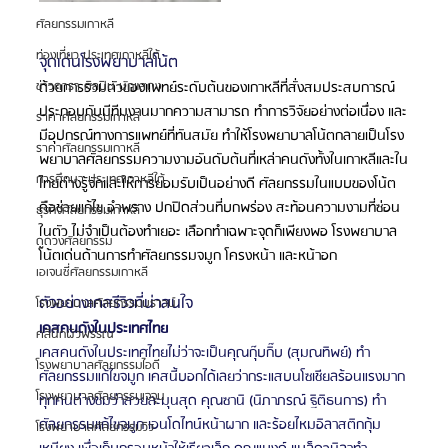
ศัลยกรรมเกาหลี
ท่องเที่ยว ประเทศเกาหลีใต้
จุดเด่นโรงพยาบาลโน้ต
ด้วยการรวมตัวของแพทย์ระดับต้นของเกาหลีที่สั่งสมประสบการณ์ 
ข่าวดารา ศิลปิน นักแสดง
ประกอบกับมีทีมงานมากความสามารถ ทำการวิจัยอย่างต่อเนื่อง และ
ราคาศัลยกรรมเกาหลี
มีอุปกรณ์ทางการแพทย์ที่ทันสมัย ทำให้โรงพยาบาลโน้ตกลายเป็นโรง
ราคาศัลยกรรมเกาหลี
พยาบาลศัลยกรรมความงามอันดับต้นที่เหล่าคนดังทั้งในเกาหลีและใน
การศึกษา ประเทศเกาหลีใต้
ไทยต่างรู้จักและให้การยอมรับเป็นอย่างดี ศัลยกรรมในแบบของโน้ต
คือช่วยแก้ไข อำพราง ปกปิดส่วนที่บกพร่อง สะท้อนความงามที่ซ่อน
ธุรกิจศัลยกรรมเกาหลี
ในตัว ไม่จำเป็นต้องทำเยอะ เลือกทำเฉพาะจุดก็เพียงพอ โรงพยาบาล
ดูดวงศัลยกรรม
โน้ตเด่นด้านการทำศัลยกรรมจมูก โครงหน้า และหน้าอก 
เอเจนซี่ศัลยกรรมเกาหลี
ตัวอย่างเคสรีวิวที่น่าสนใจ
โรงพยาบาลศัลยกรรมบราวน์
เคสคนดังในประเทศไทย
คลินิกผิวพรรณ
เคสคนดังในประเทศไทยไม่ว่าจะเป็นคุณกุ๊บกิ๊บ (สุมณทิพย์) ทำ
โรงพยาบาลศัลยกรรมไอดี
ศัลยกรรมแก้ไขจมูก เคสนี้บอกได้เลยว่ากระแสบนโซเชียลร้อนแรงมาก
โรงพยาบาลศัลยกรรมเจจุน
ทุกคนต่างชมว่าสวยละมุนสุด คุณซานิ (นิภาภรณ์ ฐิติธนการ) ทำ
ศัลยกรรมแก้ไขจมูก เอนโดไทน์หน้าผาก และร้อยไหมอิลาสติกกุ้ม
โรงพยาบาลศัลยกรรมวิว