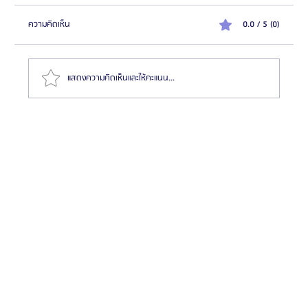
ความคิดเห็น
0.0 / 5 (0)
แสดงความคิดเห็นและให้คะแนน...
ทำไมคนเกาหลีถึงนิยมผ่าตัดโครงหน้าแบบ Natural
Balance มากกว่าหน้า V-Shape จัด? เจาะแนวคิดของ
Glam Plastic Surgery โรงพยาบาลแกลมผ่าตัดขา
กรรไกรและโครงหน้าเฉพาะทาง