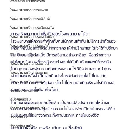
ศัลยแพทย์ ประเทศเกาหลี
โรงพยาบาลศัลยกรรมเฟรช
โรงพยาบาลศัลยกรรมจีเอ็นจี
โรงพยาบาลศัลยกรรมอิมเมจอัพ
การสร้างความน่าเชื่อถือของโรงพยาบาลโน้ต
โรงพยาบาลศัลยกรรมเจดับเบิลยู
โรงพยาบาลให้ความสำคัญกับคนไข้ทุกคนเท่ากัน ไม่มีการผ่าตัดของ
โรงพยาบาลศัลยกรรมมาร์เบิ้ล
ใครสำคัญน้อยกว่าหรือมากกว่าใคร ให้คำปรึกษาและใส่ใจให้คำปรึกษา
คนไข้แบบหนึ่งต่อหนึ่ง มีการอธิบายอย่างละเอียด เพื่อสร้างความ
รีวิวศัลยกรรมผู้ชาย
เข้าใจและเห็นภาพที่ตรงกันระหว่างคนไข้กับทีมศัลยแพทย์ที่ตรงกัน 
โรงพยาบาลศัลยกรรมมาอิน
โดยคุณหมอจะฟังความต้องการของคนไข้ วินิจฉัย และแนะนำการ
โรงพยาบาลศัลยกรรมนานะ
ผ่าตัดเฉพาะสิ่งจำเป็นและเป็นประโยชน์ต่อตัวคนไข้ ไม่ได้ผ่าตัด
โรงพยาบาลศัลยกรรมรูบี
ศัลยกรรมตามเทรนด์แต่อย่างใด ไม่ได้ขายฝันเกินจริง อะไรที่เกิดผล
ข้างเคียงต่อคนไข้เลือกที่จะไม่ทำ 
Certified Consultant
คู่มือศัลยกรรม
โน้ตก่อตั้งเพื่อเนรมิตคนไข้กลายเป็นคนเปล่งประกายคนใหม่ เผย
ข่าวสารศัลยกรรมเกาหลี
ความงดงามที่ซ่อนอยู่สร้างความมั่นใจ และช่วยเปิดหน้าแรกของชีวิต
ใหม่ของคนไข้อย่างงดงาม ทั้งภายนอกและภายในของชีวิต
รีวิวดูดไขมัน
รีวิวดูดไขมันหน้า
ความน่าเชื่อถือมาพร้อมกับความซื่อสัตย์ 