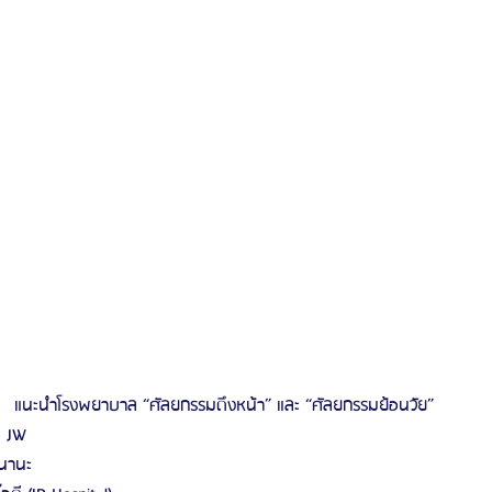
แนะนำโรงพยาบาล “ศัลยกรรมดึงหน้า” และ “ศัลยกรรมย้อนวัย”
าล JW
ลนานะ