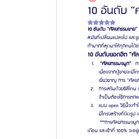
10 อันดับ 
ได้รับ NaN เต็ม 5 ดาว
โรงพยาบาลศัลยกรรมเฟรช
โรงพยาบาลศ
10 อันดับ “ศัลยกรรมชาย”
สมัยที่เปลี่ยนแปลงไป และรู
ทำมากที่สุดมาให้ทุกคนได้อ
รีวิวศัลยกรรมผู้ชาย
โรงพยาบาลศัลยก
10 อันดับยอดฮิต “ศั
 “ศัลยกรรมจมูก”
   
เนื่องจากผู้ชายจะมีโค
ข่าวสารศัลยกรรมเกาหลี
รีวิวดูดไขมัน
เชี่ยวชาญ การ “ศัลยกร
การเสริมด้วยซิลิโคน 
จำเป็นต้องใช้การตกแต่ง
แบบ open วิธีนี้จะทำ
มีโครงสร้างที่ผิดรูป
         ***การศัลยกรรมจม
เดือน และเข้าที่ 100% จะอยู่ที