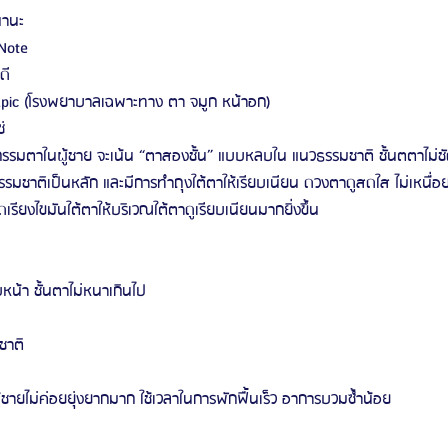
นานะ
 Note 
ดี 
ล Epic (โรงพยาบาลเฉพาะทาง ตา จมูก หน้าอก)
่ 
รรมตาในผู้ชาย จะเน้น “ตาสองชั้น” แบบหลบใน แนวธรรมชาติ ชั้นตตาไม่ช
มชาติเป็นหลัก และมีการทำถุงใต้ตาให้เรียบเนียน ดวงตาดูสดใส ไม่เหนื่อยล้า
เรียงไขมันใต้ตาให้บริเวณใต้ตาดูเรียบเนียนมากยิ่งขึ้น
บหน้า ชั้นตาไม่หนาเกินไป
ชาติ
้ชายไม่ค่อยยุ่งยากมาก ใช้เวลาในการพักฟื้นเร็ว อาการบวมซ้ำน้อย