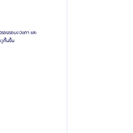
 ริ้วรอยรอบดวงตา และ
ูตื้นขึ้น