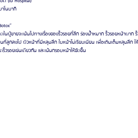
ไอดี (ID Hospital)
ลบาโนบากิ
Botox”
ฉีดในผู้ชายจะเน้นไปทางเรื่องของริ้วรอยที่ลึก ร่องน้ำหมาก ริ้วรอยหน้าผาก
ที่ลูกลงไป ผิวหน้าที่มีหลุมลึก ใบหน้าไม่เรียบเนียน เพื่อเติมเต็มหลุมลึก ให้ด
ดริ้วรอยเช่นเดียวกัน และเน้นกรอบหน้าให้ชัดขึ้น