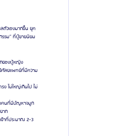
ิลยู
โรงพยาบาลศัลยกรรมมาร์เบิ้ล
ูแลตัวเองมากขึ้น ยุค
กรรม” ที่ผู้ชายนิยม
ied Consultant
คู่มือศัลยกรรม
ูกของผู้หญิง 
ใช้ศัลยแพทย์ที่มีความ
รง ไม่ใหญ่เกินไป ไม่
ับคนที่มีปัญหาจมูก 
งยาก
มเข้าที่ประมาณ 2-3 