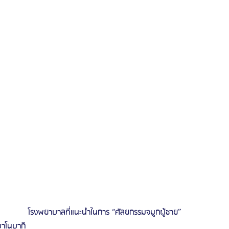
 โรงพยาบาลที่แนะนำในการ “ศัลยกรรมจมูกผู้ชาย” 
ลบาโนบากิ 