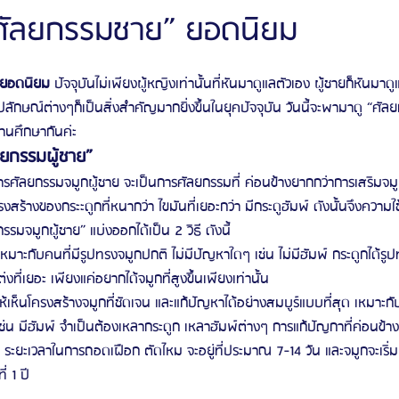
“ศัลยกรรมชาย” ยอดนิยม
ัลยกรรมจีเอ็นจี
โรงพยาบาลศัลยกรรมอิมเมจอัพ
โรงพยาบาลศัลยกรรมเจดับเบ
 ยอดนิยม
 ปัจจุบันไม่เพียงผู้หญิงเท่านั้นที่หันมาดูแลตัวเอง ผู้ชายก็หันมาด
ปลักษณ์ต่างๆก็เป็นสิ่งสำคัญมากยิ่งขึ้นในยุคปัจจุบัน วันนี้จะพามาดู “ศัลย
่านศึกษากันค่ะ
รรมมาอิน
โรงพยาบาลศัลยกรรมนานะ
โรงพยาบาลศัลยกรรมรูบี
Certif
ลยกรรมผู้ชาย”
การศัลยกรรมจมูกผู้ชาย จะเป็นการศัลยกรรมที่ ค่อนข้างยากกว่าการเสริมจม
รงสร้างของกระะดูกที่หนากว่า ไขมันที่เยอะกว่า มีกระดูฮัมพ์ ดังนั้นจึงความ
รีวิวดูดไขมันหน้า
รีวิวดูดไขมันเหนียง
รมจมูกผู้ชาย” แบ่งออกได้เป็น 2 วิธี ดังนี้ 
เหมาะกับคนที่มีรูปทรงจมูกปกติ ไม่มีปัญหาใดๆ เช่น ไม่มีฮัมพ์ กระดูกได้รูปท
ที่เยอะ เพียงแค่อยากได้จมูกที่สูงขึ้นเพียงเท่านั้น        
ให้เห็นโครงสร้างจมูกที่ชัดเจน และแก้ปัญหาได้อย่างสมบูร์แบบที่สุด เหมาะก
 เช่น มีฮัมพ์ จำเป็นต้องเหลากระดูก เหลาฮัมพ์ต่างๆ การแก้ปัญกาที่ค่อนข้า
ูก ระยะเวลาในการถอดเฝือก ตัดไหม จะอยู่ที่ประมาณ 7-14 วัน และจมูกจะเริ่
่ 1 ปี