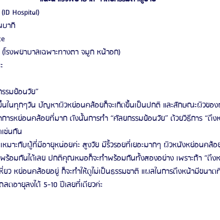
 (ID Hospital)
นบากิ
te
pic (โรงพยาบาลเฉพาะทางตา จมูก หน้าอก)
ะ
กรรมย้อนวัย”
่สูงขึ้นในทุกๆวัน ปัญหาผิวหย่อนคล้อยก็จะเกิดขึ้นเป็นปกติ และลักษณะผิวของผู้
การหย่อนคล้อยที่มาก ดังนั้นการทำ “ศัลยกรรมย้อนวัย” ด้วยวิธีการ “ดึงห
ุดเช่นกัน
” จะเหมาะกับผู้ที่มีอายุหน่อยค่ะ สูงวัย มีริ้วรอยที่เยอะมากๆ ผิวหนังหย่อนค
พร้อมกันได้เลย ปกติคุณหมอก็จะทำพร้อมกันทั้งสองอย่าง เพราะถ้า “ดึงหน
หี่ยว หย่อนคล้อยอยู่ ก็จะทำให้ดูไม่เป็นธรรมชาติ แผลในการดึงหน้ามีขนาดท
ลดอายุลงได้ 5-10 ปีเลยที่เดียวค่ะ