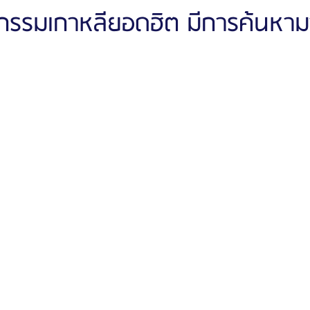
กรรมเกาหลียอดฮิต มีการค้นหามาก
ัลยกรรมจีเอ็นจี
โรงพยาบาลศัลยกรรมอิมเมจอัพ
โรงพยาบาลศัลยกรรมเจดับเบ
รรมมาอิน
โรงพยาบาลศัลยกรรมนานะ
โรงพยาบาลศัลยกรรมรูบี
Certif
รีวิวดูดไขมันหน้า
รีวิวดูดไขมันเหนียง