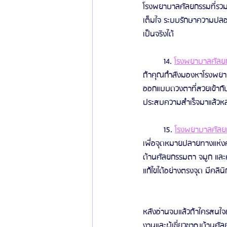
โรงพยาบาลศัลยกรรมที่รวม
เต็มใจ ระบบรักษาความปลอดภ
เป็นจริงได้
	14. 
โรงพยาบาลศัลยกร
ถ้าคุณกำลังมองหาโรงพยา
ออกแบบดวงตาที่สวยเข้ากั
ประสบความสำเร็จมาแล้วหล
	15. 
โรงพยาบาลศัลยกร
เพื่อจุดหมายปลายทางแห่งค
ด้านศัลยกรรมตา จมูก แล
แก้ไขได้อย่างตรงจุด มีคลิ
หลังอ่านจบแล้วถ้าใครสนใ
งานและผู้เชี่ยวชาญด้านศั