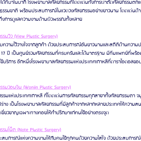
้ที่บาโนบากิ โรงพยาบาลศัลยกรรมที่โดดเด่นทั้งการผ่าตัดศัลยกรรมตกแ
็นธรรมชาติ พร้อมประสบการณ์ในแวดวงศัลยกรรมอย่างยาวนาน โดดเด่นด้
มถึงการดูแลความงามด้านผิวพรรณทั้งหลาย
รมวิว (View Plastic Surgery)
ับความไว้วางใจจากลูกค้า ด้วยประสบการณ์อันยาวนานและสถิติด้านความปล
17 ปี เป็นศูนย์รวมศัลยกรรมที่ครบครันและได้มาตรฐาน มีทีมแพทย์ที่พ
่ใช้บริการ อีกหนึ่งโรงพยาบาลศัลยกรรมแห่งประเทศเกาหลีที่ดาราไอดอลชอบว
รมวอนจิน (Wonjin Plastic Surgery)
กรรมแห่งประเทศเกาหลี ที่โดดเด่นการศัลยกรรมทุกสาขาทั้งศัลยกรรมตา จมู
ปร่าง เป็นโรงพยาบาลศัลยกรรมที่มีลูกค้าจากหลากหลายประเทศให้ความสนใจ
มเชี่ยวชาญเฉพาะทางคอยให้คำปรึกษาแก่คนไข้อย่างตรงจุด
รมโน็ต (Note Plastic Surgery)
ะสบการณ์แห่งความงามให้กับคนไข้ทุกคนด้วยความใส่ใจ ด้วยประสบการ