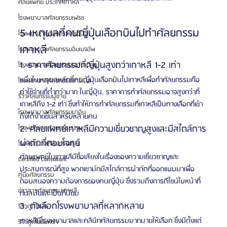
ศัลยแพทย์ ประเทศเกาหลี
โรงพยาบาลศัลยกรรมเฟรช
5 เหตุผลที่คนญี่ปุ่นเลือกบินไปทำศัลยกรรม
โรงพยาบาลศัลยกรรมจีเอ็นจี
เกาหลี
โรงพยาบาลศัลยกรรมอิมเมจอัพ
1. ราคาศัลยกรรมที่ญี่ปุ่นสูงกว่าเกาหลี 1-2 เท่า
โรงพยาบาลศัลยกรรมเจดับเบิลยู
หนึ่งในเหตุผลหลักที่คนญี่ปุ่นเลือกบินไปเกาหลีเพื่อทำศัลยกรรมคือ
โรงพยาบาลศัลยกรรมมาร์เบิ้ล
ค่าใช้จ่ายที่ต่ำกว่ามาก ในญี่ปุ่น, ราคาการทำศัลยกรรมอาจสูงกว่าที่
รีวิวศัลยกรรมผู้ชาย
เกาหลีถึง 1-2 เท่า ซึ่งทำให้การทำศัลยกรรมที่เกาหลีเป็นทางเลือกที่เข้า
โรงพยาบาลศัลยกรรมมาอิน
ถึงได้ง่ายขึ้นสำหรับหลายคน
2. ศัลยแพทย์เกาหลีมีความเชี่ยวชาญสูงและมีสไตล์การ
โรงพยาบาลศัลยกรรมนานะ
ผ่าตัดที่ตอบโจทย์
โรงพยาบาลศัลยกรรมรูบี
ศัลยแพทย์ในเกาหลีมีชื่อเสียงในเรื่องของความเชี่ยวชาญและ
Certified Consultant
ประสบการณ์ที่สูง พวกเขามักมีสไตล์การผ่าตัดที่ออกแบบมาเพื่อ
คู่มือศัลยกรรม
ตอบสนองความต้องการของคนญี่ปุ่น ซึ่งรวมถึงการดีไซน์ใบหน้าที่
ข่าวสารศัลยกรรมเกาหลี
ทันสมัยและเป็นที่นิยม
3. ตัวเลือกโรงพยาบาลที่หลากหลาย
รีวิวดูดไขมัน
เกาหลีมีโรงพยาบาลและคลินิกศัลยกรรมมากมายให้เลือก ซึ่งมีตั้งแต่
รีวิวดูดไขมันหน้า