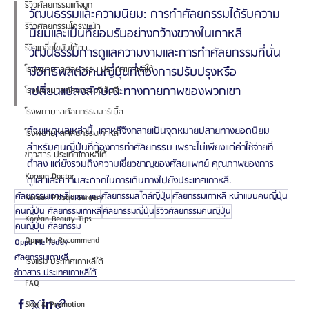
รีวิวศัลยกรรมแก้จมูก
วัฒนธรรมและความนิยม: การทำศัลยกรรมได้รับความ
รีวิวศัลยกรรมโครงหน้า
นิยมและเป็นที่ยอมรับอย่างกว้างขวางในเกาหลี 
รีวิวเกลี่ยไขมันใต้ตา
วัฒนธรรมการดูแลความงามและการทำศัลยกรรมที่นั่น
โรงพยาบาลศัลยกรรม ประเทศเกาหลีใต้
มีอิทธิพลต่อคนญี่ปุ่นที่ต้องการปรับปรุงหรือ
เปลี่ยนแปลงลักษณะทางกายภาพของพวกเขา
โรงพยาบาลศัลยกรรมจีเอ็นจี
โรงพยาบาลศัลยกรรมมาร์เบิ้ล
ด้วยเหตุผลเหล่านี้, เกาหลีจึงกลายเป็นจุดหมายปลายทางยอดนิยม
โรงพยาบาลศัลยกรรมเกาหลี
สำหรับคนญี่ปุ่นที่ต้องการทำศัลยกรรม เพราะไม่เพียงแต่ค่าใช้จ่ายที่
ข่าวสาร ประเทศเกาหลีใต้
ต่ำลง แต่ยังรวมถึงความเชี่ยวชาญของศัลยแพทย์ คุณภาพของการ
Korean Doctor
ดูแล และความสะดวกในการเดินทางไปยังประเทศเกาหลี.
ศัลยกรรมเกาหลี
oppa me
ศัลยกรรมสไตล์ญี่ปุ่น
ศัลยกรรมเกาหลี หน้าแบบคนญี่ปุ่น
Korean Plastic Surgery
คนญี่ปุ่น ศัลยกรรมเกาหลี
ศัลยกรรมญี่ปุ่น
รีวิวศัลยกรรมคนญี่ปุ่น
Korean Beauty Tips
คนญี่ปุ่น ศัลยกรรม
Oppa Me Recommend
Oppa Me Today
ศัลยกรรมเกาหลี
โรงแรม ประเทศเกาหลีใต้
ข่าวสาร ประเทศเกาหลีใต้
FAQ
Skin & Promotion