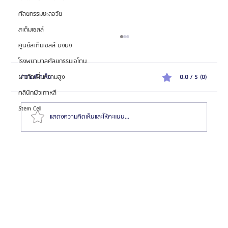
ศัลยกรรมชะลอวัย
สเต็มเซลล์
ศูนย์สเต็มเซลล์ บงบง
โรงพยาบาลศัลยกรรมเอโตน
ความคิดเห็น
0.0 / 5 (0)
ผ่าตัดเพิ่มความสูง
คลินิกผิวเกาหลี
Stem Cell
แสดงความคิดเห็นและให้คะแนน...
HemaPure โปรแกรมฟอกเลือดเกาหลี ฟื้นฟูเซลล์และ
สุขภาพลึก