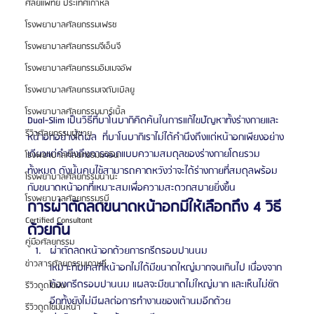
ศัลยแพทย์ ประเทศเกาหลี
โรงพยาบาลศัลยกรรมเฟรช
โรงพยาบาลศัลยกรรมจีเอ็นจี
โรงพยาบาลศัลยกรรมอิมเมจอัพ
โรงพยาบาลศัลยกรรมเจดับเบิลยู
โรงพยาบาลศัลยกรรมมาร์เบิ้ล
Dual-Slim เป็นวิธีที่บาโนบากิคิดค้นในการแก้ไขปัญหาทั้งร่างกายและ
รีวิวศัลยกรรมผู้ชาย
หน้าอกอย่างได้ผล  ที่บาโนบากิเราไม่ได้คำนึงถึงแต่หน้าอกเพียงอย่าง
เดียวแต่คำนึงถึงการออกแบบความสมดุลของร่างกายโดยรวม
โรงพยาบาลศัลยกรรมมาอิน
ทั้งหมด ดังนั้นคนไข้สามารถคาดหวังว่าจะได้ร่างกายที่สมดุลพร้อม
โรงพยาบาลศัลยกรรมนานะ
กับขนาดหน้าอกที่เหมาะสมเพื่อความสะดวกสบายยิ่งขึ้น
โรงพยาบาลศัลยกรรมรูบี
การผ่าตัดลดขนาดหน้าอกมีให้เลือกถึง 4 วิธี
Certified Consultant
ด้วยกัน
คู่มือศัลยกรรม
ผ่าตัดลดหน้าอกด้วยการกรีดรอบปานนม 
ข่าวสารศัลยกรรมเกาหลี
เหมาะกับเคสที่หน้าอกไม่ได้มีขนาดใหญ่มากจนเกินไป เนื่องจาก
ต้องกรีดรอบปานนม แผลจะมีขนาดไม่ใหญ่มาก และเห็นไม่ชัด 
รีวิวดูดไขมัน
อีกทั้งยังไม่มีผลต่อการทำงานของเต้านมอีกด้วย
รีวิวดูดไขมันหน้า