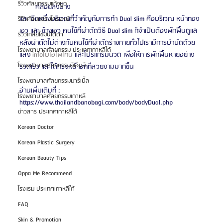
รีวิวศัลยกรรมแก้จมูก
คล้อยลงบ้าง
และ อีกหนึ่งบริเวณที่วำคัญกับการทำ Dual slim คือบริเวณ หน้าทอง 
รีวิวศัลยกรรมโครงหน้า
เอว และ ข้างเอว คนไข้ที่ผ่าตัดวิธี Dual slim ก็จำเป็นต้องพักฟื้นดูแล
รีวิวเกลี่ยไขมันใต้ตา
หลังผ่าตัดไม่ต่างกับคนไข้ที่ผ่าตัดร่างกายทั่วไปเรามีการบำบัดด้วย
โรงพยาบาลศัลยกรรม ประเทศเกาหลีใต้
แสง 
infoไบโอโพโทน
 และโปรแกรมนวด เพื่อให้การพักฟื้นหายอย่าง
โรงพยาบาลศัลยกรรมจีเอ็นจี
รวดเร็ว และได้ทรงหน้าอกที่สวยงามมากขึ้น
โรงพยาบาลศัลยกรรมมาร์เบิ้ล
อ่านเพิ่มเติมที่ : 
โรงพยาบาลศัลยกรรมเกาหลี
https://www.thailandbanobagi.com/body/bodyDual.php
ข่าวสาร ประเทศเกาหลีใต้
Korean Doctor
Korean Plastic Surgery
Korean Beauty Tips
Oppa Me Recommend
โรงแรม ประเทศเกาหลีใต้
FAQ
Skin & Promotion