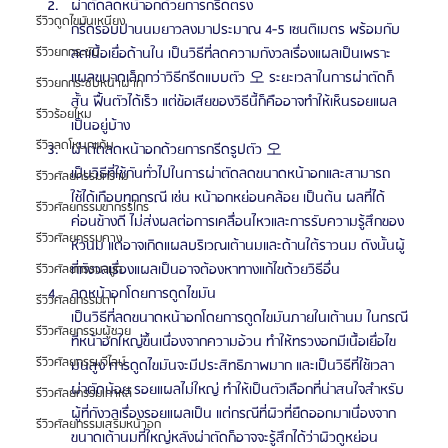
ผ่าตัดลดหน้าอกด้วยการกรีดตรง
รีวิวดูดไขมันเหนียง
กรีดรอบปานนมยาวลงมาประมาณ 4-5 เซนติเมตร พร้อมกับ
รีวิวยกกระชับ
ลดเนื้อเยื่อด้านใน เป็นวิธีที่ลดความกังวลเรื่องแผลเป็นเพราะ 
แผลขนาดเล็กกว่าวิธีกรีดแบบตัว 오 ระยะเวลาในการผ่าตัดก็
รีวิวยกกระชับหน้าผาก
สั้น ฟื้นตัวได้เร็ว แต่ข้อเสียของวิธีนี้ก็คืออาจทำให้เห็นรอยแผล
รีวิวร้อยไหม
เป็นอยู่บ้าง
รีวิวลดโหนกแก้ม
ผ่าตัดลดหน้าอกด้วยการกรีดรูปตัว 오
เป็นวิธีที่ใช้กันทั่วไปในการผ่าตัดลดขนาดหน้าอกและสามารถ
รีวิวศัลยกรรมกราม
ใช้ได้เกือบทุกกรณี เช่น หน้าอกหย่อนคล้อย เป็นต้น ผลที่ได้
รีวิวศัลยกรรมขากรรไกร
ค่อนข้างดี ไม่ส่งผลต่อการเคลื่อนไหวและการรับความรู้สึกของ
รีวิวศัลยกรรมคาง
หัวนม แต่อาจเกิดแผลบริเวณเต้านมและด้านใต้ราวนม ดังนั้นผู้
ที่กังวลเรื่องแผลเป็นอาจต้องหาทางแก้ไขด้วยวิธีอื่น
รีวิวศัลยกรรมจมูก
ลดหน้าอกโดยการดูดไขมัน
รีวิวศัลยกรรมตา
เป็นวิธีที่ลดขนาดหน้าอกโดยการดูดไขมันภายในเต้านม ในกรณี
รีวิวศัลยกรรมผู้ชาย
ที่หน้าอกใหญ่ขึ้นเนื่องจากความอ้วน ทำให้ทรวงอกมีเนื้อเยื่อไข
รีวิวศัลยกรรมวีไลน์
มันสูง การดูดไขมันจะมีประสิทธิภาพมาก และเป็นวิธีที่ใช้เวลา
ผ่าตัดน้อย รอยแผลไม่ใหญ่ ทำให้เป็นตัวเลือกที่น่าสนใจสำหรับ
รีวิวศัลยกรรมเกาหลี
ผู้ที่กังวลเรื่องรอยแผลเป็น แต่กรณีที่ผิวที่ยืดออกมาเนื่องจาก
รีวิวศัลยกรรมเสริมหน้าอก
ขนาดเต้านมที่ใหญ่หลังผ่าตัดก็อาจจะรู้สึกได้ว่าผิวดูหย่อน