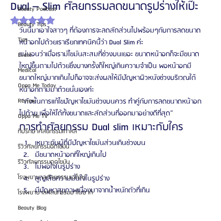
Dual – Slim ศัลยกรรมลดขนาดรูปร่างให้เป๊ะ
Beauty Podcast
ได้รับ NaN เต็ม 5 ดาว
Beauty Tips
วันนี้มาเอาใจสาวๆ ที่ต้องการจะลดสัดส่วนไปพร้อมๆกับการลดขนาด
Tips
หน้าอกไปด้วยเราเรียกเทคนิคนี้ว่า Dual Slim ค่ะ
แน่นอนว่าเมื่อเรามัไขมันสะสมที่ช่วงบนเยอะ ขนาดหน้าอกก็จะมีขนาด
Event
ใหญ่ขึ้นตามไปด้วยซึ่งบางครั้งก็ใหญ่เกินความจำเป็น พอหน้าอกมี
Medical
ขนาดใหญ่มากเกินไปก็อาจจะส่งผลให้มีปัญหาผิวหนังช่วงบริเวณใต้
Oppa Me Today
หน้าอกตามมาด้วยนั่นเองค่ะ
Review
 “ดังนั้นการแก้ไขปัญหาไขมันช่วงบนควร ทำคู่กับการลดขนาดหน้าอก
ไปด้วย เพื่อให้ได้ทั้งขนาดและสัดส่วนที่ออกมาอย่างดีที่สุด”
Oppa Me TV
การทำศัลยกรรม Dual slim เหมาะกับใคร
ที่ปรึกษาศัลยกรรมเกาหลี
เหมาะกับผู้ที่มีปัญหาไขมันส่วนเกินช่วงบน
รีวิวศัลยกรรมฉีดไขมัน
มีขนาดหน้าอกที่ใหญ่เกินไป
รีวิวศัลยกรรมดูดไขมัน
ไม่พอใจในรูปร่าง
โรงพยาบาลศัลยกรรมเอท็อป
สูญเสียความมั่นใจในรูปร่าง
มีปัญหาสุขภาพเนื่องมาจากน้ำหนักตัวที่เกิน
โรงพยาบาลศัลยกรรมบาโนบากิ
Beauty Blog