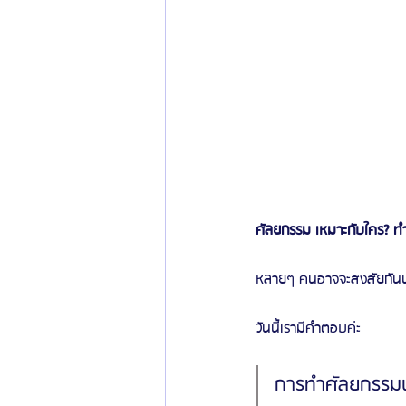
ศัลยกรรม เหมาะกับใคร? ท
หลายๆ คนอาจจะสงสัยกันน
วันนี้เรามีคำตอบค่ะ
การทำศัลยกรรมนั้