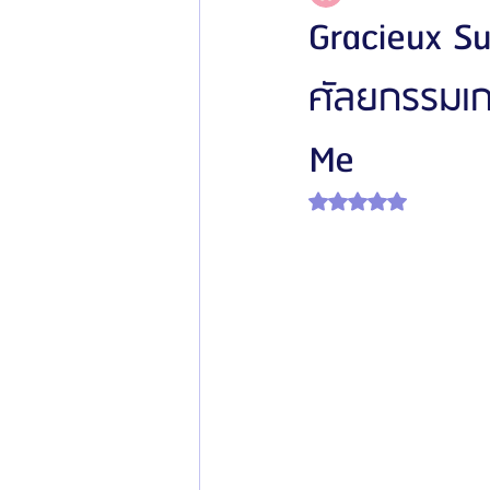
Gracieux Sur
ศัลยกรรมเก
โรงพยาบาลศัลยกรรมเฟรช
โรงพยาบาลศ
Me
รีวิวศัลยกรรมผู้ชาย
โรงพยาบาลศัลยก
ได้รับ NaN เต็ม 5 ดาว
ข่าวสารศัลยกรรมเกาหลี
รีวิวดูดไขมัน