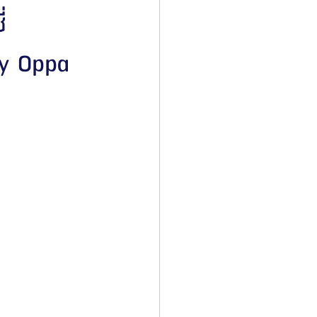
่
by Oppa
ิลยู
โรงพยาบาลศัลยกรรมมาร์เบิ้ล
ied Consultant
คู่มือศัลยกรรม