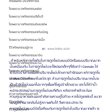
ศัลยแพทย์ ประเทศเกาหลี
โรงพยาบาลศัลยกรรมเฟรช
โรงพยาบาลศัลยกรรมจีเอ็นจี
โรงพยาบาลศัลยกรรมอิมเมจอัพ
โรงพยาบาลศัลยกรรมเจดับเบิลยู
โรงพยาบาลศัลยกรรมมาร์เบิ้ล
รีวิวศัลยกรรมผู้ชาย
cr:  
www.hidoc.co.kr
โรงพยาบาลศัลยกรรมมาอิน
 สำหรับหลักการดั้งเดิมในการดูดไขมันแบบมินิหรือแบบปริมาณมาก
โรงพยาบาลศัลยกรรมนานะ
นั้นเหมือนกัน ในการดูดไขมันจะใช้หลอดเล็กๆที่เรียกว่า Cannula ใส่
โรงพยาบาลศัลยกรรมรูบี
เข้าไปในร่างกายเพื่อลดปริมาณไขมันโดยการกำจัดออก แต่การดูดไข
มันแบบมินิจะทำแยกในแต่ละจุด ส่วนการดูดไขมันปริมาณมากนั้นจะ
Certified Consultant
เป็นกำจัดไขมันออกไปมากๆเพื่อแก้ไขรูปร่างโดยรวม และไม่ใช่ว่าน้ำ
คู่มือศัลยกรรม
หนักจะลดลงผ่านการดูดไขมันซะทีเดียว หลังจากทำแล้วจะต้อง
ข่าวสารศัลยกรรมเกาหลี
ควบคุมอาหารและออกกำลังกายควบคู่ไปด้วย หากไม่ดูแลเช่นนี้ ขนาด
รีวิวดูดไขมัน
ของรูปร่างอาจกลับไปสู่สภาพเดิมได้ จึงควรระมัดระวัง 
การดูดไขมันแบบมินิเมื่อเทียบกับการดูดไขมันในปริมาณมากแล้ว จะ
รีวิวดูดไขมันหน้า