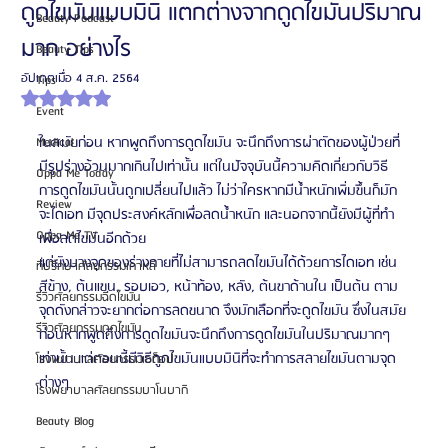
ดูดไขมันแบบมินิ แตกต่างจากดูดไขมันปริมาณ
Beauty Podcast
มาก อย่างไร
Beauty Tips
อัปเดตเมื่อ
4 ส.ค. 2564
Tips
ได้รับ NaN เต็ม 5 ดาว
Event
ดูดไขมันแบบมินิ
ในสมัยก่อน หากพูดถึงการดูดไขมัน จะนึกถึงการผ่าตัดของผู้ป่วยที่
Medical
มีรูปร่างอ้วนมากเกินไปเท่านั้น แต่ในปัจจุบันนี้ความคิดเกี่ยวกับวิธี
Oppa Me Today
การดูดไขมันนั้นถูกเปลี่ยนไปแล้ว ไม่ว่าใครหากมีน้ำหนักเพิ่มขึ้นก็มัก
Review
จะไดเอท มีจุดประสงค์หลักเพื่อลดน้ำหนัก และนอกจากนี้ยังมีผู้ที่ทำ
Oppa Me TV
เพื่อลดไขมันอีกด้วย 
แต่ยังบางจุดของร่างกายที่ไม่สามารถลดไขมันได้ด้วยการไดเอท เช่น 
ที่ปรึกษาศัลยกรรมเกาหลี
สีข้าง, ต้นแขน, รอบเอว, หน้าท้อง, หลัง, ต้นขาด้านใน เป็นต้น ตาม
รีวิวศัลยกรรมฉีดไขมัน
จุดดังกล่าวจะยากต่อการลดขนาด จึงมักเลือกที่จะดูดไขมัน ซึ่งในสมัย
รีวิวศัลยกรรมดูดไขมัน
ก่อนหากพูดถึงการดูดไขมันจะนึกถึงการดูดไขมันในปริมาณมากๆ
เท่านั้น แต่ตอนนี้มีวิธีดูดไขมันแบบมินิที่จะทำการสลายไขมันตามจุด
โรงพยาบาลศัลยกรรมเอท็อป
ต่างๆ 
โรงพยาบาลศัลยกรรมบาโนบากิ
Beauty Blog