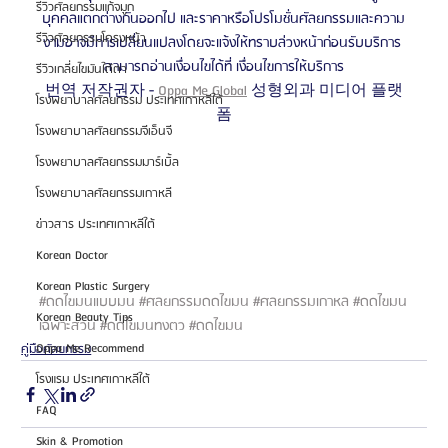
รีวิวศัลยกรรมแก้จมูก
บุคคลแตกต่างกันออกไป และราคาหรือโปรโมชั่นศัลยกรรมและความ
รีวิวศัลยกรรมโครงหน้า
งามอาจมีการเปลี่ยนแปลงโดยจะแจ้งให้ทราบล่วงหน้าก่อนรับบริการ 
สามารถอ่านเงื่อนไขได้ที่ เงื่อนไขการให้บริการ
รีวิวเกลี่ยไขมันใต้ตา
번역 저작권자 - 
Oppa Me Global
 성형외과 미디어 플랫
โรงพยาบาลศัลยกรรม ประเทศเกาหลีใต้
폼
โรงพยาบาลศัลยกรรมจีเอ็นจี
โรงพยาบาลศัลยกรรมมาร์เบิ้ล
โรงพยาบาลศัลยกรรมเกาหลี
ข่าวสาร ประเทศเกาหลีใต้
Korean Doctor
Korean Plastic Surgery
#ดดไขมนแบบมน
#ศลยกรรมดดไขมน
#ศลยกรรมเกาหล
#ดดไขมน
Korean Beauty Tips
เฉพาะสวน
#ดดไขมนทงตว
#ดดไขมน
Oppa Me Recommend
คู่มือศัลยกรรม
โรงแรม ประเทศเกาหลีใต้
FAQ
Skin & Promotion