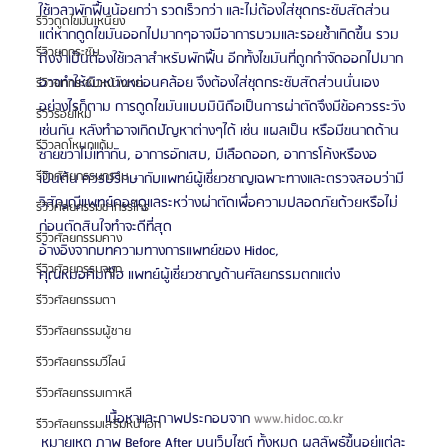
ใช้เวลาพักฟื้นน้อยกว่า รวดเร็วกว่า และไม่ต้องใส่ชุดกระชับสัดส่วน 
รีวิวดูดไขมันเหนียง
แต่หากดูดไขมันออกไปมากๆอาจมีอาการบวมและรอยช้ำเกิดขึ้น รวม
รีวิวยกกระชับ
ถึงจำเป็นต้องใช้เวลาสำหรับพักฟื้น อีกทั้งไขมันที่ถูกกำจัดออกไปมาก 
อาจทำให้ผิวหนังหย่อนคล้อย จึงต้องใส่ชุดกระชับสัดส่วนนั่นเอง 
รีวิวยกกระชับหน้าผาก
อย่างไรก็ตาม การดูดไขมันแบบมินิถือเป็นการผ่าตัดจึงมีข้อควรระวัง
รีวิวร้อยไหม
เช่นกัน หลังทำอาจเกิดปัญหาต่างๆได้ เช่น แผลเป็น หรือมีขนาดด้าน
รีวิวลดโหนกแก้ม
ซ้ายขวาไม่เท่ากัน, อาการอักเสบ, มีเลือดออก, อาการโค้งหรืองอ 
รีวิวศัลยกรรมกราม
เป็นต้น ควรปรึกษากับแพทย์ผู้เชี่ยวชาญเฉพาะทางและตรวจสอบว่ามี
วิสัญญีแพทย์คอยดูแลระหว่างผ่าตัดเพื่อความปลอดภัยด้วยหรือไม่
รีวิวศัลยกรรมขากรรไกร
ก่อนตัดสินใจทำจะดีที่สุด 
รีวิวศัลยกรรมคาง
อ้างอิงจากบทความทางการแพทย์ของ Hidoc,
รีวิวศัลยกรรมจมูก
คุณหมอคิมกีโฮ แพทย์ผู้เชี่ยวชาญด้านศัลยกรรมตกแต่ง 
รีวิวศัลยกรรมตา
รีวิวศัลยกรรมผู้ชาย
รีวิวศัลยกรรมวีไลน์
รีวิวศัลยกรรมเกาหลี
เนื้อหาและภาพประกอบจาก 
www.hidoc.co.kr
รีวิวศัลยกรรมเสริมหน้าอก
หมายเหตุ ภาพ Before After บนเว็บไซต์ ทั้งหมด ผลลัพธ์ขึ้นอยู่แต่ละ