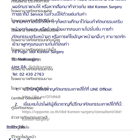
ศัลยแพทย์ ประเทศเกาหลี
พอร์ทบราแถมให้ หรือหากเลือกมาทำสวยกับ Idol Korean Surgery 
โรงพยาบาลศัลยกรรมเฟรช
ทางเราก็มี Service ในส่วนนี้ให้ด้วยเช่นกันค่า 
โรงพยาบาลศัลยกรรมจีเอ็นจี
ฝากบทความนี้นี้ไว้ให้สาวๆทั้งหลายศึกษาไว้ก่อนทำศัลยกรรมเสริม
หน้าอกกันนะคะ หรือถ้าสนใจอยากสอบถามโปรโมชั่น การทำ
โรงพยาบาลศัลยกรรมอิมเมจอัพ
ศัลยกรรมเสริมหน้าอก หรือการแก้ไขปัญหาหน้าอกอื่นๆ สามารถทัก
โรงพยาบาลศัลยกรรมเจดับเบิลยู
เข้ามาพูดคุยสอบถามกันได้เลยค่า
โรงพยาบาลศัลยกรรมมาร์เบิ้ล
FB Page: Idol Korean Surgery
IG: Idolksurgery
รีวิวศัลยกรรมผู้ชาย
Line OA: 
@idolksurgery
โรงพยาบาลศัลยกรรมมาอิน
Tel: 02 430 2763
โรงพยาบาลศัลยกรรมนานะ
โรงพยาบาลศัลยกรรมรูบี
 ปรึกษาผู้เชี่ยวชาญศัลยกรรมเกาหลีได้ที่ LINE Official: 
https://lin.ee/Of1dhkB 
Certified Consultant
 เยี่ยมชมโปรไฟล์ผู้เชี่ยวชาญที่ปรึกษาศัลยกรรมเกาหลีได้ที่นี่: 
คู่มือศัลยกรรม
https://oppame.co.th/idol-korean-surgery/consultant/idol-
ข่าวสารศัลยกรรมเกาหลี
korean-surgery/ 
Beauty Tips
รีวิวดูดไขมัน
รีวิวดูดไขมันหน้า