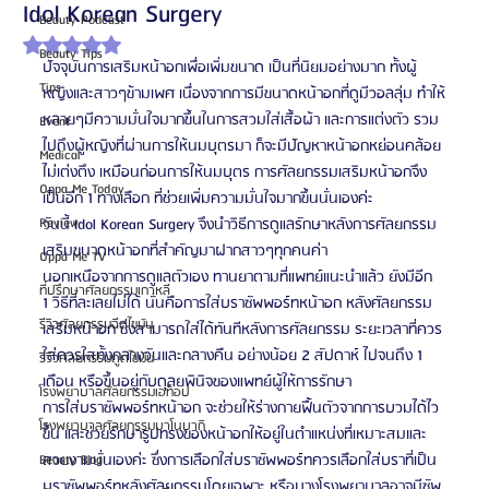
Idol Korean Surgery
Beauty Podcast
ได้รับ NaN เต็ม 5 ดาว
Beauty Tips
ปัจจุบันการเสริมหน้าอกเพื่อเพิ่มขนาด เป็นที่นิยมอย่างมาก ทั้งผู้
Tips
หญิงและสาวๆข้ามเพศ เนื่องจากการมีขนาดหน้าอกที่ดูมีวอลลุ่ม ทำให้
หลายๆมีความมั่นใจมากขึ้นในการสวมใส่เสื้อผ้า และการแต่งตัว รวม
Event
ไปถึงผู้หญิงที่ผ่านการให้นมบุตรมา ก็จะมีปัญหาหน้าอกหย่อนคล้อย 
Medical
ไม่เต่งตึง เหมือนก่อนการให้นมบุตร การศัลยกรรมเสริมหน้าอกจึง
Oppa Me Today
เป็นอีก 1 ทางเลือก ที่ช่วยเพิ่มความมั่นใจมากขึ้นนั่นเองค่ะ
Review
วันนี้ Idol Korean Surgery จึงนำวิธีการดูแลรักษาหลังการศัลยกรรม
เสริมขนาดหน้าอกที่สำคัญมาฝากสาวๆทุกคนค่า 
Oppa Me TV
นอกเหนือจากการดูแลตัวเอง ทานยาตามที่แพทย์แนะนำแล้ว ยังมีอีก 
ที่ปรึกษาศัลยกรรมเกาหลี
1 วิธีที่ละเลยไม่ได้ นั่นคือการใส่บราซัพพอร์ทหน้าอก หลังศัลยกรรม
รีวิวศัลยกรรมฉีดไขมัน
เสริมหน้าอก ซึ่งสามารถใส่ได้ทันทีหลังการศัลยกรรม ระยะเวลาที่ควร
ใส่ควรใสทั้งกลางวันและกลางคืน อย่างน้อย 2 สัปดาห์ ไปจนถึง 1 
รีวิวศัลยกรรมดูดไขมัน
เดือน หรือขึ้นอยู่กับดุลยพินิจของแพทย์ผู้ให้การรักษา
โรงพยาบาลศัลยกรรมเอท็อป
การใส่บราซัพพอร์ทหน้าอก จะช่วยให้ร่างกายฟื้นตัวจากการบวมได้ไว
โรงพยาบาลศัลยกรรมบาโนบากิ
ขึ้น และช่วยรักษารูปทรงของหน้าอกให้อยู่ในตำแหน่งที่เหมาะสมและ
สวยงามนั่นเองค่ะ ซึ่งการเลือกใส่บราซัพพอร์ทควรเลือกใส่บราที่เป็น
Beauty Blog
บราซัพพอร์ทหลังศัลยกรรมโดยเฉพาะ หรือบางโรงพยาบาลอาจมีซัพ