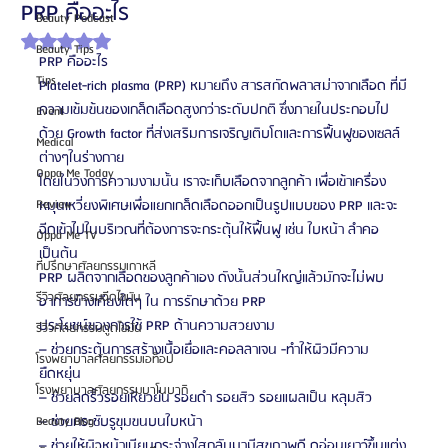
PRP คืออะไร
Beauty Podcast
ได้รับ NaN เต็ม 5 ดาว
Beauty Tips
PRP คืออะไร
Tips
Platelet-rich plasma (PRP) หมายถึง สารสกัดพลาสม่าจากเลือด ที่มี
ความเข้มข้นของเกล็ดเลือดสูงกว่าระดับปกติ ซึ่งภายในประกอบไป
Event
ด้วย Growth factor ที่ส่งเสริมการเจริญเติบโตและการฟื้นฟูของเซลล์
Medical
ต่างๆในร่างกาย
Oppa Me Today
โดยในวงการความงามนั้น เราจะเก็บเลือดจากลูกค้า เพื่อเข้าเครื่อง
Review
หมุนเหวี่ยงพิเศษเพื่อแยกเกล็ดเลือดออกเป็นรูปแบบของ PRP และจะ
ฉีดเข้าไปในบริเวณที่ต้องการจะกระตุ้นให้ฟื้นฟู เช่น ใบหน้า ลำคอ 
Oppa Me TV
เป็นต้น
ที่ปรึกษาศัลยกรรมเกาหลี
PRP ผลิตจากเลือดของลูกค้าเอง ดังนั้นส่วนใหญ่แล้วมักจะไม่พบ
รีวิวศัลยกรรมฉีดไขมัน
อาการข้างเคียงใดๆ ใน การรักษาด้วย PRP
ประโยชน์ของการใช้ PRP ด้านความสวยงาม
รีวิวศัลยกรรมดูดไขมัน
– ช่วยกระตุ้นการสร้างเนื้อเยื่อและคอลลาเจน -ทำให้ผิวมีความ
โรงพยาบาลศัลยกรรมเอท็อป
ยืดหยุ่น
โรงพยาบาลศัลยกรรมบาโนบากิ
– ช่วยลดริ้วรอยเหี่ยวย่น รอยดำ รอยสิว รอยแผลเป็น หลุมสิว
– ช่วยกระชับรูขุมขนบนใบหน้า
Beauty Blog
– ช่วยให้ผิวหน้าเนียนกระจ่างใสกลับมามีสุขภาพดี ดูอ่อนเยาว์ขึ้นแต่ง