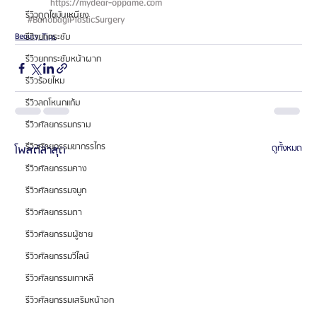
https://mydear-oppame.com 
รีวิวดูดไขมันเหนียง
#BanobagiPlasticSurgery
Beauty Tips
รีวิวยกกระชับ
รีวิวยกกระชับหน้าผาก
รีวิวร้อยไหม
รีวิวลดโหนกแก้ม
รีวิวศัลยกรรมกราม
รีวิวศัลยกรรมขากรรไกร
โพสต์ล่าสุด
ดูทั้งหมด
รีวิวศัลยกรรมคาง
รีวิวศัลยกรรมจมูก
รีวิวศัลยกรรมตา
รีวิวศัลยกรรมผู้ชาย
รีวิวศัลยกรรมวีไลน์
รีวิวศัลยกรรมเกาหลี
รีวิวศัลยกรรมเสริมหน้าอก