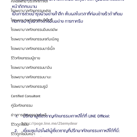
ศัลยแพทย์ ประเทศเกาหลี
หน้าติดทนนาน
โรงพยาบาลศัลยกรรมเฟรช
เป็นการช่วยบำรุงผิวอย่างล้ำลึก เห็นผลในเวลาที่ค่อนข้างเร็วถ้าเทียบ
โรงพยาบาลศัลยกรรมจีเอ็นจี
กับการบำรุงผิวด้วยวิธีอื่นอย่าง การทาครีม
โรงพยาบาลศัลยกรรมอิมเมจอัพ
โรงพยาบาลศัลยกรรมเจดับเบิลยู
โรงพยาบาลศัลยกรรมมาร์เบิ้ล
รีวิวศัลยกรรมผู้ชาย
โรงพยาบาลศัลยกรรมมาอิน
โรงพยาบาลศัลยกรรมนานะ
โรงพยาบาลศัลยกรรมรูบี
Certified Consultant
คู่มือศัลยกรรม
ข่าวสารศัลยกรรมเกาหลี
 ปรึกษาผู้เชี่ยวชาญศัลยกรรมเกาหลีได้ที่ LINE Official: 
https://page.line.me/2bemydear 
รีวิวดูดไขมัน
 เยี่ยมชมโปรไฟล์ผู้เชี่ยวชาญที่ปรึกษาศัลยกรรมเกาหลีได้ที่นี่: 
รีวิวดูดไขมันหน้า