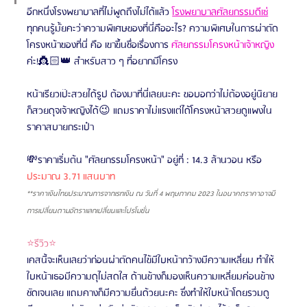
อีกหนึ่งโรงพยาบาลที่ไม่พูดถึงไม่ได้แล้ว 
โรงพยาบาลศัลยกรรมดีเซ่
ทุกคนรู้มั้ยคะว่าความพิเศษของที่นี่คืออะไร? ความพิเศษในการผ่าตัด
โครงหน้าของที่นี่ คือ เขาขึ้นชื่อเรื่องการ 
ศัลยกรรมโครงหน้าเจ้าหญิง 
ค่ะ!👸🏻👑 สำหรับสาว ๆ ที่อยากมีโครง
หน้าเรียวเป๊ะสวยได้รูป ต้องมาที่นี่เลยนะคะ ขอบอกว่าไม่ต้องอยู่นิยาย
ก็สวยดุจเจ้าหญิงได้😉 แถมราคาไม่แรงแต่ได้โครงหน้าสวยดูแพงใน
ราคาสบายกระเป๋า
💸ราคาเริ่มต้น "ศัลยกรรมโครงหน้า" อยู่ที่ : 14.3 ล้านวอน
หรือ 
ประมาณ 3.71 แสนบาท
**ราคาเงินไทยประมาณการจากเรทเงิน ณ วันที่ 4 พฤษภาคม 2023 ในอนาคตราคาอาจมี
การเปลี่ยนตามอัตราแลกเปลี่ยนและโปรโมชั่น
⭐รีวิว⭐
เคสนี้จะเห็นเลยว่าก่อนผ่าตัดคนไข้มีใบหน้ากว้างมีความเหลี่ยม ทำให้
ใบหน้าเธอมีความดุไม่สดใส ด้านข้างก็มองเห็นความเหลี่ยมค่อนข้าง
ชัดเจนเลย แถมคางก็มีความยื่นด้วยนะคะ ซึ่งทำให้ใบหน้าโดยรวมดู