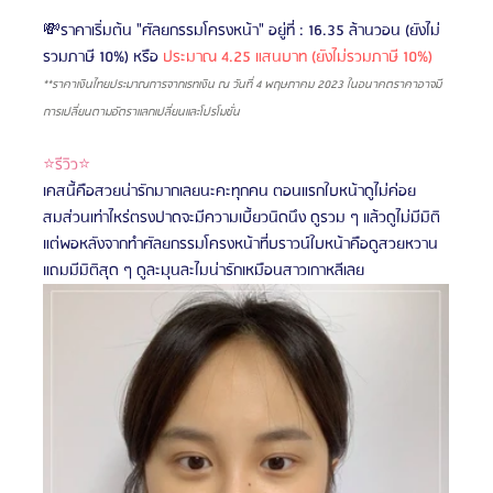
💸ราคาเริ่มต้น "ศัลยกรรมโครงหน้า" อยู่ที่ : 16.35 ล้านวอน (ยังไม่
รวมภาษี 10%)
หรือ 
ประมาณ 4.25 แสนบาท (ยังไม่รวมภาษี 10%)
**ราคาเงินไทยประมาณการจากเรทเงิน ณ วันที่ 4 พฤษภาคม 2023 ในอนาคตราคาอาจมี
การเปลี่ยนตามอัตราแลกเปลี่ยนและโปรโมชั่น
⭐รีวิว⭐
เคสนี้คือสวยน่ารักมากเลยนะคะทุกคน ตอนแรกใบหน้าดูไม่ค่อย
สมส่วนเท่าไหร่ตรงปาดจะมีความเบี้ยวนิดนึง ดูรวม ๆ แล้วดูไม่มีมิติ 
แต่พอหลังจากทำศัลยกรรมโครงหน้าที่บราวน์ใบหน้าคือดูสวยหวาน
แถมมีมิติสุด ๆ ดูละมุนละไมน่ารักเหมือนสาวเกาหลีเลย