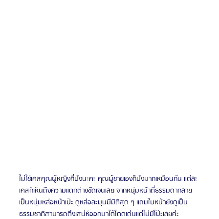
ไม่ใช่เคสคุณผู้หญิงที่ปังนะคะ คุณผู้ชายเองก็ปังมากเหมือนกัน แต่ละ
เคสก็เห็นถึงความแตกต่างชัดเจนเลย จากหนุ่มหน้าตี๋ธรรมดากลาย
เป็นหนุ่มหล่อหน้าเป๊ะ ดูหล่อละมุนมีมิติสุด ๆ แถมใบหน้ายังดูเป็น
ธรรมชาติสามารถดึงเสน่ห์ออกมาได้โดดเด่นแต่ไม่มีโป๊ะเลยค่ะ