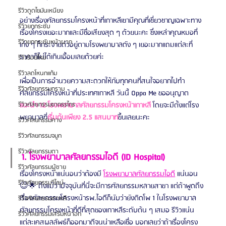
รีวิวดูดไขมันเหนียง
อย่างเรื่องศัลยกรรมโครงหน้าที่เกาหลีเขามีคุณที่เชี่ยวชาญเฉพาะทาง
รีวิวยกกระชับ
เรื่องโครงเยอะมากและมีชื่อเสียงสุด ๆ ด้วยนะคะ ซึ่งเหล่าคุณหมอที่
รีวิวยกกระชับหน้าผาก
เก่ง ๆ ก็กระจายตัวอยู่ตามโรงพยาบาลดัง ๆ เยอะมากแถมแต่ละที่
ราคาก็ไม่ได้เกินเอื้อมเลยด้วยค่ะ
รีวิวร้อยไหม
รีวิวลดโหนกแก้ม
เพื่อเป็นการอำนวยความสะดวกให้กับทุกคนที่สนใจอยากไปทำ
รีวิวศัลยกรรมกราม
ศัลยกรรมโครงหน้าที่ประเทศเกาหลี วันนี้ Oppa Me ขออนุญาต
แนะนำ 12 โรงพยาบาลศัลยกรรมโครงหน้าเกาหลี
 โดยจะมีตั้งแต่โรง
รีวิวศัลยกรรมขากรรไกร
พยาบาลที่
เริ่มต้นเพียง 2.5 แสนบาท
ขึ้นเลยนะคะ
รีวิวศัลยกรรมคาง
รีวิวศัลยกรรมจมูก
รีวิวศัลยกรรมตา
1. โรงพยาบาลศัลยกรรมไอดี (ID Hospital)
รีวิวศัลยกรรมผู้ชาย
เรื่องโครงหน้าแน่นอนว่าต้องมี 
โรงพยาบาลศัลยกรรมไอดี
แน่นอน
รีวิวศัลยกรรมวีไลน์
😉🌟
ถึงแม้ว่าปัจจุบันที่นี่จะมีการศัลยกรรมหลายสาขา แต่ถ้าพูดถึง
เรื่องศัลยกรรมโครงหน้ารพ.ไอดีก็นับว่ายังติดโพ 1 ในโรงพยาบาล
รีวิวศัลยกรรมเกาหลี
ศัลยกรรมโครงหน้าที่ดีที่สุดของเกาหลีระดับต้น ๆ เสมอ รีวิวแน่น 
รีวิวศัลยกรรมเสริมหน้าอก
แต่ละเคสผลลัพธ์ก็ออกมาดีจนน่าเหลือเชื่อ บอกเลยว่าถ้าเรื่องโครง