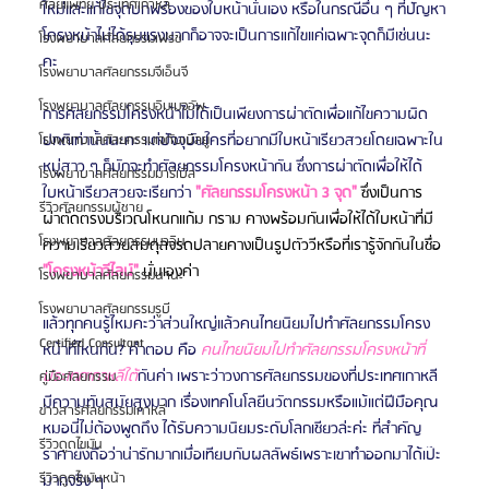
ศัลยแพทย์ ประเทศเกาหลี
ใหม่และแก้ไขจุดบกพร่องของใบหน้านั่นเอง หรือในกรณีอื่น ๆ ที่ปัญหา
โครงหน้าไม่ได้รุนแรงมากก็อาจจะเป็นการแก้ไขแค่เฉพาะจุดก็มีเช่นนะ
โรงพยาบาลศัลยกรรมเฟรช
คะ
โรงพยาบาลศัลยกรรมจีเอ็นจี
โรงพยาบาลศัลยกรรมอิมเมจอัพ
การศัลยกรรมโครงหน้าไม่ได้เป็นเพียงการผ่าตัดเพื่อแก้ไขความผิด
ปกติเท่านั้นนะคะ แต่ปัจจุบันใครที่อยากมีใบหน้าเรียวสวยโดยเฉพาะใน
โรงพยาบาลศัลยกรรมเจดับเบิลยู
หมู่สาว ๆ ก็มักจะทำศัลยกรรมโครงหน้ากัน ซึ่งการผ่าตัดเพื่อให้ได้
โรงพยาบาลศัลยกรรมมาร์เบิ้ล
ใบหน้าเรียวสวยจะเรียกว่า 
"ศัลยกรรมโครงหน้า 3 จุด" 
ซึ่งเป็นการ
รีวิวศัลยกรรมผู้ชาย
ผ่าตัดตรงบริเวณโหนกแก้ม กราม คางพร้อมกันเพื่อให้ได้ใบหน้าที่มี
โรงพยาบาลศัลยกรรมมาอิน
ความเรียวสวยสมดุลจรดปลายคางเป็นรูปตัววีหรือที่เรารู้จักกันในชื่อ 
"โครงหน้าวีไลน์"
 นั่นเองค่า
โรงพยาบาลศัลยกรรมนานะ
โรงพยาบาลศัลยกรรมรูบี
แล้วทุกคนรู้ไหมคะว่าส่วนใหญ่แล้วคนไทยนิยมไปทำศัลยกรรมโครง
Certified Consultant
หน้าที่ไหนกัน? คำตอบ คือ 
คนไทยนิยมไปทำศัลยกรรมโครงหน้าที่
ประเทศเกาหลีใต้
กันค่า เพราะว่าวงการศัลยกรรมของที่ประเทศเกาหลี
คู่มือศัลยกรรม
มีความทันสมัยสูงมาก เรื่องเทคโนโลยีนวัตกรรมหรือแม้แต่ฝีมือคุณ
ข่าวสารศัลยกรรมเกาหลี
หมอนี่ไม่ต้องพูดถึง ได้รับความนิยมระดับโลกเชียวล่ะค่ะ ที่สำคัญ
รีวิวดูดไขมัน
ราคายังถือว่าน่ารักมากเมื่อเทียบกับผลลัพธ์เพราะเขาทำออกมาได้เป๊ะ
รีวิวดูดไขมันหน้า
มากจริง ๆ