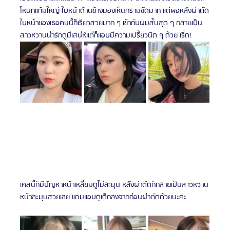
โหนกแก้มใหญ่ ใบหน้าด้านข้างมองเห็นกรามชัดมาก แต่พอหลังผ่าตัด
ใบหน้าของเธอคนนี้ก็เรียวสวยมาก ๆ เข้ากับผมสั้นสุด ๆ กลายเป็น
สาวหวานน่ารักดูมีเสน่ห์แต่ก็แอบมีความเปรี้ยวนิด ๆ ด้วย เร่ิด!
เคสนี้ก็มีปัญหาหน้าเหลี่ยมดูไม่ละมุน หลังผ่าตัดก็กลายเป็นสาวหวาน
หน้าละมุนสวยเลย แถมแอบดูเด็กลงจากก่อนผ่าตัดด้วยนะคะ