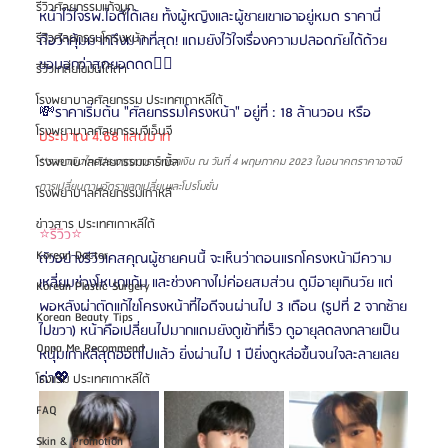
รีวิวศัลยกรรมแก้จมูก
หน้าไว้ใจรพ.ไอดีได้เลย ทั้งผู้หญิงและผู้ชายเขาเอาอยู่หมด ราคานี่
รีวิวศัลยกรรมโครงหน้า
ถือว่าคุ้มมากถึงมากที่สุด! แถมยังไว้ใจเรื่องความปลอดภัยได้ด้วย 
ขอบอกว่าสุดยอดดด👍🏻
รีวิวเกลี่ยไขมันใต้ตา
โรงพยาบาลศัลยกรรม ประเทศเกาหลีใต้
💸ราคาเริ่มต้น "ศัลยกรรมโครงหน้า" อยู่ที่ : 18 ล้านวอน
หรือ 
โรงพยาบาลศัลยกรรมจีเอ็นจี
ประมาณ 4.68 แสนบาท
โรงพยาบาลศัลยกรรมมาร์เบิ้ล
**ราคาเงินไทยประมาณการจากเรทเงิน ณ วันที่ 4 พฤษภาคม 2023 ในอนาคตราคาอาจมี
การเปลี่ยนตามอัตราแลกเปลี่ยนและโปรโมชั่น
โรงพยาบาลศัลยกรรมเกาหลี
ข่าวสาร ประเทศเกาหลีใต้
⭐รีวิว⭐
Korean Doctor
ตัวอย่างรีวิวเคสคุณผู้ชายคนนี้ จะเห็นว่าตอนแรกโครงหน้ามีความ
เหลี่ยมช่วงโหนกแก้ม และช่วงคางไม่ค่อยสมส่วน ดูมีอายุเกินวัย แต่
Korean Plastic Surgery
พอหลังผ่าตัดแก้ไขโครงหน้าที่ไอดีจนผ่านไป 3 เดือน (รูปที่ 2 จากซ้าย
Korean Beauty Tips
ไปขวา) หน้าคือเปลี่ยนไปมากแถมยังดูเข้าที่เร็ว ดูอายุลดลงกลายเป็น
Oppa Me Recommend
หนุ่มเกาหลีสุดฮอตไปแล้ว ยิ่งผ่านไป 1 ปียิ่งดูหล่อขึ้นจนใจละลายเลย
ค่า💖
โรงแรม ประเทศเกาหลีใต้
FAQ
Skin & Promotion