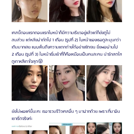
เคสนี้ตอนแรกตอนแรกใบหน้าก็มีความเรียวอยู่แล้วแต่ก็ยังดูไม่
สมส่วน แต่หลังผ่าตัดไป 1 เดือน (รูปที่ 2) ใบหน้าของเธอดูละมุนกว่า
เดิมมากเลย แบบเห็นถึงความแตกต่างได้อย่างชัดเจน ยิ่งพอผ่านไป 
2 เดือน (รูปที่ 3) ใบหน้าเริ่มเข้าที่ก็คือเหมือนเป็นคนละคน น่ารักสดใส
ดูเกาหลีเกาใจสุด😝
ยังไม่พอแค่นี้นะคะ เรอารวมรีวิวเคสอื่น ๆ มาฝากด้วย เพราะที่มาอิน
เขาเริ่ดจริงค่ะ