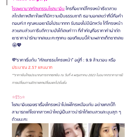
โรงพยาบาลศัลยกรรมโซลมาอิน
ใครที่อยากมีโครงหน้าเรียวสวย
สไตล์เกาหลีเกาใจแต่ก็มีความเป็นธรรมชาติ เรอาบอกเลยว่าที่นี่คือคำ
ตอบค่ะ!! คุณหมอเขามือโปรมากกก รับรองไม่มีผิดหวัง ได้โครงหน้า
สวยสมส่วนการีนตีความปังได้เลยค่าาา ที่สำคัญคือราคาค่าผ่าตัด
เขาราคาน่ารักมากเลยนะคะทุกคน ของดีแบบนี้ห้ามพลาดเด็ดขาดเลย
🤩💖
💸ราคาเริ่มต้น "ศัลยกรรมโครงหน้า" อยู่ที่ : 9.9 ล้านวอน
หรือ 
ประมาณ 2.57 แสนบาท
**ราคาเงินไทยประมาณการจากเรทเงิน ณ วันที่ 4 พฤษภาคม 2023 ในอนาคตราคาอาจมี
การเปลี่ยนตามอัตราแลกเปลี่ยนและโปรโมชั่น
⭐รีวิว⭐
โซลมาอินของเราเรื่องโครงหน้าไม่แพ้ใครเหมือนกัน อย่างเคสนี้ก็
สามารถแก้ไขจากสาวหน้าใหญ่เป็นสาวน่ารักได้แถมสวยละมุนสุด ๆ 
ด้วยนะคะ