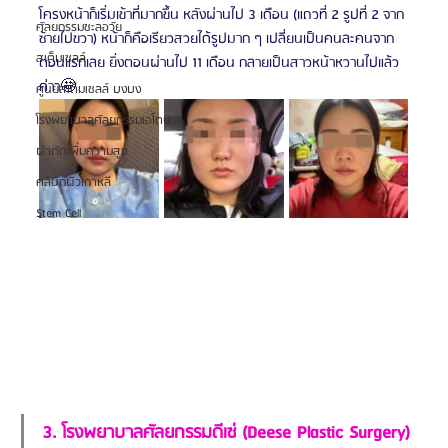
โครงหน้าก็เริ่มเข้าที่มากขึ้น หลังผ่านไป 3 เดือน (แถวที่ 2 รูปที่ 2 จาก
ศัลยกรรมชะลอวัย
ซ้ายไปขวา) หน้าก็คือเรียวสวยได้รูปมาก ๆ เปลี่ยนเป็นคนละคนจาก
สเต็มเซลล์
ตอนแรกเลย ยิ่งตอนผ่านไป 11 เดือน กลายเป็นสาวหน้าหวานไปแล้ว
ค่าา🤩
ศูนย์สเต็มเซลล์ บงบง
โรงพยาบาลศัลยกรรมเอโตน
ผ่าตัดเพิ่มความสูง
คลินิกผิวเกาหลี
Stem Cell
3. โรงพยาบาลศัลยกรรมดีเซ่ (Deese Plastic Surgery)