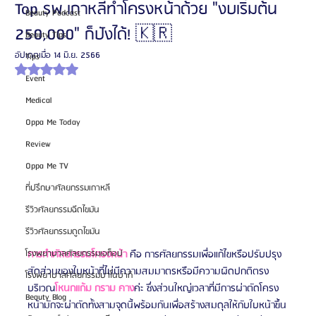
Top รพ.เกาหลีทำโครงหน้าด้วย "งบเริ่มต้น
Beauty Podcast
250,000" ก็ปังได้! 🇰🇷
Beauty Tips
อัปเดตเมื่อ
14 มิ.ย. 2566
Tips
ได้รับ NaN เต็ม 5 ดาว
Event
Medical
Oppa Me Today
Review
Oppa Me TV
ที่ปรึกษาศัลยกรรมเกาหลี
รีวิวศัลยกรรมฉีดไขมัน
รีวิวศัลยกรรมดูดไขมัน
การทำศัลยกรรมโครงหน้า
 คือ การศัลยกรรมเพื่อแก้ไขหรือปรับปรุง
โรงพยาบาลศัลยกรรมเอท็อป
สัดส่วนของใบหน้าที่ไม่มีความสมมาตรหรือมีความผิดปกติตรง
โรงพยาบาลศัลยกรรมบาโนบากิ
บริเวณ
โหนกแก้ม กราม คาง
ค่ะ ซึ่งส่วนใหญ่เวลาที่มีการผ่าตัดโครง
Beauty Blog
หน้ามักจะผ่าตัดทั้งสามจุดนี้พร้อมกันเพื่อสร้างสมดุลให้กับใบหน้าขึ้น