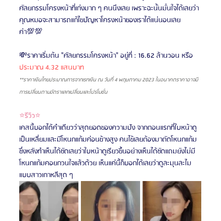
ศัลยกรรมโครงหน้าที่เก่งมาก ๆ คนนึงเลย เพราะฉะนั้นมั่นใจได้เลยว่า
คุณหมอจะสามารถแก้ไขปัญหาโครงหน้าของเราได้แน่นอนเลย
ค่า💯💯
💸ราคาเริ่มต้น "ศัลยกรรมโครงหน้า" อยู่ที่ : 16.62 ล้านวอน
หรือ 
ประมาณ 4.32 แสนบาท
**ราคาเงินไทยประมาณการจากเรทเงิน ณ วันที่ 4 พฤษภาคม 2023 ในอนาคตราคาอาจมี
การเปลี่ยนตามอัตราแลกเปลี่ยนและโปรโมชั่น
⭐รีวิว⭐
เคสนี้บอกได้คำเดียวว่าสุดยอดของความปัง จากตอนแรกที่ใบหน้าดู
เป็นเหลี่ยมและมีโหนกแก้มค่อนข้างสูง คนไข้เลยต้องมาตัดโหนกแก้ม 
ซึ่งหลังทำเห็นได้ชัดเลยว่าใบหน้าดูเรียวขึ้นอย่างเห็นได้ชัดแถมยังไม่มี
โหนกแก้มคอยกวนใจแล้วด้วย เห็นแค่นี้ก็บอกได้เลยว่าดูละมุนละไม
แบบสาวเกาหลีสุด ๆ