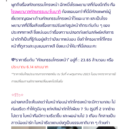
พูดถึงเรื่องศัลยกรรมโครงหน้า อีกหนึ่งโรงพยาบาลที่ต้องนึกถึง คือ 
โรงพยาบาลศัลยกรรมบาโนบากิ
ต้องขอบอกว่าที่นี่มีศัลยแพทย์ผู้
เชี่ยวชาญเฉพาะด้านศัลยกรรมโครงหน้าไว้เยอะมาก และเป็นโรง
พยาบาลที่มีชื่อเสียงเรื่องการปรับแต่งรูปหน้าติดระดับต้น ๆ ของ
ประเทศเกาหลี ซึ่งแน่นอนว่าเรื่องความปลอดภัยแต่ผลลัพธ์หลังการ
ผ่าตัดก็เป็นที่รู้กันอยู่แล้วว่าปังมากแน่นอน ยิ่งถ้าใครอยากได้โครง
หน้าที่ดูสวยละมุนแบบเกาหลี ยิ่งแนะนำให้มาที่นี่เลยนะคะ
💸ราคาเริ่มต้น "ศัลยกรรมโครงหน้า" อยู่ที่ : 23.65 ล้านวอน
หรือ 
ประมาณ 6.14 แสนบาท
**ราคาเงินไทยประมาณการจากเรทเงิน ณ วันที่ 4 พฤษภาคม 2023 ในอนาคตราคาอาจมี
การเปลี่ยนตามอัตราแลกเปลี่ยนและโปรโมชั่น
⭐รีวิว⭐
อย่างเคสนี้จะเห็นเลยว่าใบหน้าก่อนผ่าตัดโครงหน้าจะมีความกลม ไม่
ค่อยเรียว ทำให้ดูมีอายุ แต่หลังผ่าตัดได้เพียง 7 วัน (รูปที่ 2 จากซ้าย
ไปขวา) ใบหน้าคือมีความเรียวขึ้น และพอผ่านไป 3 เดือน ก็กลายเป็น
สาวน้อยน่ารัก ใบหน้าเรียวแถมยังดูเป็นธรรมชาติมาก ๆ ด้วยค่า