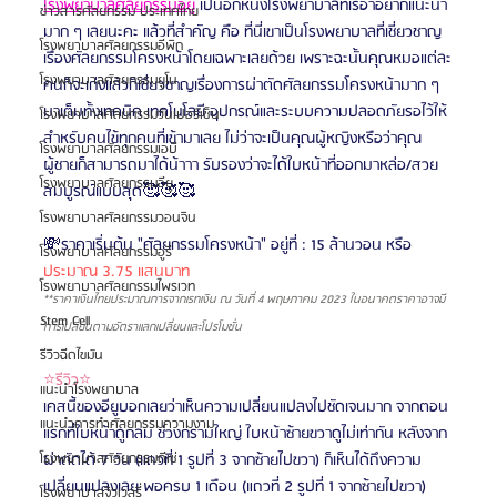
โรงพยาบาลศัลยกรรมอียู
เป็นอีกหนึ่งโรงพยาบาลที่เรอาอยากแนะนำ
ข่าวสารศัลยกรรม ประเทศไทย
มาก ๆ เลยนะคะ แล้วที่สำคัญ คือ ที่นี่เขาเป็นโรงพยาบาลที่เชี่ยวชาญ
โรงพยาบาลศัลยกรรมอีพิก
เรื่องศัลยกรรมโครงหน้าโดยเฉพาะเลยด้วย เพราะฉะนั้นคุณหมอแต่ละ
โรงพยาบาลศัลยกรรมยูโน
คนก็จะเก่งแล้วก็เชี่ยวชาญเรื่องการผ่าตัดศัลยกรรมโครงหน้ามาก ๆ 
มาเต็มทั้งเทคนิค เทคโนโลยี อุปกรณ์และระบบความปลอดภัยรอไว้ให้
โรงพยาบาลศัลยกรรมวันเปอร์เซ็น
สำหรับคนไข้ทุกคนที่เข้ามาเลย ไม่ว่าจะเป็นคุณผู้หญิงหรือว่าคุณ
โรงพยาบาลศัลยกรรมเอบี
ผู้ชายก็สามารถมาได้น้าาา รับรองว่าจะได้ใบหน้าที่ออกมาหล่อ/สวย
โรงพยาบาลศัลยกรรมอียู
สมบูรณ์แบบสุด🥰🥰🥰
โรงพยาบาลศัลยกรรมวอนจิน
💸ราคาเริ่มต้น "ศัลยกรรมโครงหน้า" อยู่ที่ : 15 ล้านวอน
หรือ 
โรงพยาบาลศัลยกรรมอูรี
ประมาณ 3.75 แสนบาท
โรงพยาบาลศัลยกรรมไพรเวท
**ราคาเงินไทยประมาณการจากเรทเงิน ณ วันที่ 4 พฤษภาคม 2023 ในอนาคตราคาอาจมี
Stem Cell
การเปลี่ยนตามอัตราแลกเปลี่ยนและโปรโมชั่น
รีวิวฉีดไขมัน
⭐รีวิว⭐
แนะนำโรงพยาบาล
เคสนี้ของอียูบอกเลยว่าเห็นความเปลี่ยนแปลงไปชัดเจนมาก จากตอน
แนะนำการทำศัลยกรรมความงาม
แรกที่ใบหน้าดูกลม ช่วงกรามใหญ่ ใบหน้าซ้ายขวาดูไม่เท่ากัน หลังจาก
ผ่าตัดได้ 7 วัน (แถวที่ 1 รูปที่ 3 จากซ้ายไปขวา) ก็เห็นได้ถึงความ
โรงพยาบาลศัลยกรรมดีเซ่
เปลี่ยนแปลงเลย พอครบ 1 เดือน (แถวที่ 2 รูปที่ 1 จากซ้ายไปขวา) 
โรงพยาบาลจิวเวลรี่