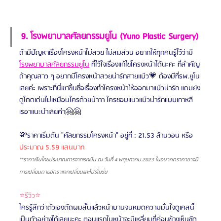
9. โรงพยาบาลศัลยกรรมยูโน (Yuno Plastic Surgery)
ถ้ามีปัญหาเรื่องโครงหน้าไม่สวย ไม่สมส่วน อยากให้ทุกคนรู้ไว้ว่ามี 
โรงพยาบาลศัลยกรรมยูโน
 ที่ไว้ใจเรื่องแก้ไขโครงหน้าได้นะคะ ที่สำคัญ
ถ้าคุณสาว ๆ อยากมีโครงหน้าสวยน่ารักสายแบ๊ว💗 ต้องมีที่รพ.ยูโน
เลยค่ะ เพราะที่นี่เขาขึ้นชื่อเรื่องทำโครงหน้าให้ออกมาแบ๊วน่ารัก แถมยัง
ดูโดดเด่นไม่เหมือนใครด้วยน้าาา ใครชอบแนวแบ๊วน่ารักแบบเกาหลี
เรอาแนะนำเลยค่า🤗🤗
💸ราคาเริ่มต้น "ศัลยกรรมโครงหน้า" อยู่ที่ : 21.53 ล้านวอน
หรือ 
ประมาณ 5.59 แสนบาท
**ราคาเงินไทยประมาณการจากเรทเงิน ณ วันที่ 4 พฤษภาคม 2023 ในอนาคตราคาอาจมี
การเปลี่ยนตามอัตราแลกเปลี่ยนและโปรโมชั่น
⭐รีวิว⭐
ใครรู้สึกว่าตัวเองตัดผมสั้นแล้วหน้าบานจนหมดความมั่นใจดูเคสนี้
เป็นตัวอย่างได้เลยนะคะ ตอนแรกใบหน้าจะมีเหลี่ยมที่ค่อนข้างเห็นชัด 