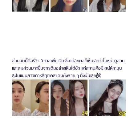
ส่วนอันนี้คือรีวิว 3 เคสเพิ่มเติม ซึ่งแต่ละเคสก็เห็นเลยว่าใบหน้าดูสวย
และสมส่วนมากขึ้นจากเดิมอย่างเห็นได้ชัด แต่ละคนคือมีเสน่ห์ละมุน
ละไมแบบสาวเกาหลีทุกเคสแถมยังสวย ๆ ทั้งนั้นเลย🤗