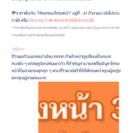
💸ราคาเริ่มต้น "ศัลยกรรมโครงหน้า" อยู่ที่ : 21 ล้านวอน (ยังไม่รวม
ภาษี)
หรือ 
ประมาณ 5.46 แสนบาท (ยังไม่รวมภาษี)
**ราคาเงินไทยประมาณการจากเรทเงิน ณ วันที่ 4 พฤษภาคม 2023 ในอนาคตราคาอาจมี
การเปลี่ยนตามอัตราแลกเปลี่ยนและโปรโมชั่น
⭐รีวิว⭐
รีวิวของวิวบอกเลยว่าปังมากกกก ทำแล้วหน้าดูเปลี่ยนเป็นคนละ
คนจริง ๆ แต่ยังดูมีเสน่ห์เฉพาะตัว ที่สำคัญสามารถแก้ไขปัญหาโครง
หน้าได้อย่างตรงจุดสุด ๆ แถมที่วิวเขายังทำได้ทั้งโครงหน้าคุณผู้หญิง
และคุณผู้ชายเลยนะคะ