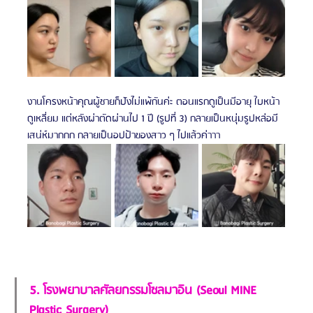
งานโครงหน้าคุณผู้ชายก็ปังไม่แพ้กันค่ะ ตอนแรกดูเป็นมีอายุ ใบหน้า
ดูเหลี่ยม แต่หลังผ่าตัดผ่านไป 1 ปี (รูปที่ 3) กลายเป็นหนุ่มรูปหล่อมี
เสน่ห์มากกก กลายเป็นอปป้าของสาว ๆ ไปแล้วค่าาา
5. โรงพยาบาลศัลยกรรมโซลมาอิน (Seoul MINE 
Plastic Surgery)