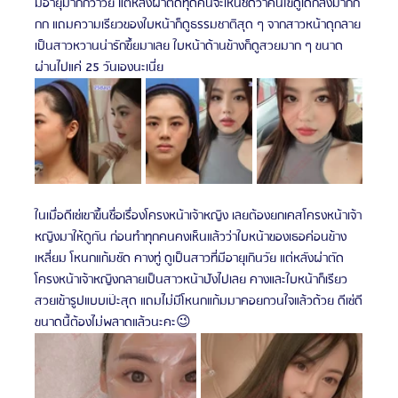
มีอายุมากกว่าวัย แต่หลังผ่าตัดทุดคนจะเห็นชัดว่าคนไข้ดูเด็กลงมากก
กก แถมความเรียวของใบหน้าก็ดูธรรมชาติสุด ๆ จากสาวหน้าดุกลาย
เป็นสาวหวานน่ารักขึ้ยมาเลย ใบหน้าด้านข้างก็ดูสวยมาก ๆ ขนาด
ผ่านไปแค่ 25 วันเองนะเนี่ย
ในเมื่อดีเซ่เขาขึ้นชื่อเรื่องโครงหน้าเจ้าหญิง เลยต้องยกเคสโครงหน้าเจ้า
หญิงมาให้ดูกัน ก่อนทำทุกคนคงเห็นแล้วว่าใบหน้าของเธอค่อนข้าง
เหลี่ยม โหนกแก้มชัด คางทู่ ดูเป็นสาวที่มีอายุเกินวัย แต่หลังผ่าตัด
โครงหน้าเจ้าหญิงกลายเป็นสาวหน้าปังไปเลย คางและใบหน้าก็เรียว
สวยเข้ารูปแบบเป๊ะสุด แถมไม่มีโหนกแก้มมาคอยกวนใจแล้วด้วย ดีเซ่ดี
ขนาดนี้ต้องไม่พลาดแล้วนะคะ😉