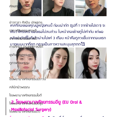
ศัลยกรรมเกาหลี
ท่องเที่ยว ประเทศเกาหลีใต้
ข่าวดารา ศิลปิน นักแสดง
เคสที่สองของคุณผู้หญิงคนนี้ ก่อนผ่าตัด (รูปที่ 1 จากซ้ายไปขวา) จะ
ราคาศัลยกรรมเกาหลี
เห็นว่าโครงหน้าของเธอไม่สมส่วน ใบหน้าสองข้างดูไม่เท่ากัน แต่พอ
หลังผ่าตัดที่ไอดีแล้วผ่านไปแค่ 3 เดือน หน้าคือดูสวยขึ้นจากตอนแรก
ราคาศัลยกรรมเกาหลี
มากแบบมากที่สุด กลายเป็นสาวหวานละมุนสุดดด🥰
การศึกษา ประเทศเกาหลีใต้
ธุรกิจศัลยกรรมเกาหลี
ดูดวงศัลยกรรม
เอเจนซี่ศัลยกรรมเกาหลี
โรงพยาบาลศัลยกรรมบราวน์
คลินิกผิวพรรณ
โรงพยาบาลศัลยกรรมไอดี
2. โรงพยาบาลศัลยกรรมอียู (EU Oral & 
โรงพยาบาลศัลยกรรมเจจุน
Maxillofacial Surgery)
โรงพยาบาลศัลยกรรมวิว