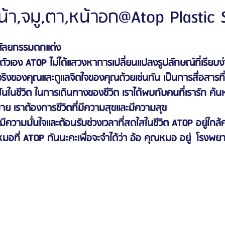
า,จมู,ตา,หน้าอก@Atop Plastic 
ัลยกรรมจีเอ็นจี
โรงพยาบาลศัลยกรรมอิมเมจอัพ
โรงพยาบาลศัลยกรรมเจดับเบ
 ศัลยกรรมตกแต่ง
เอง ATOP ไม่ได้แสวงหาการเปลี่ยนแปลงรูปลักษณ์ที่เรียบง่
ิงของคุณและดูแลจิตใจของคุณด้วยเช่นกัน เป็นการสื่อสารที่
รรมมาอิน
โรงพยาบาลศัลยกรรมนานะ
โรงพยาบาลศัลยกรรมรูบี
Certif
ในชีวิต ในการเดินทางของชีวิต เราได้พบกับคนที่เรารัก ค้นหา
ย เราต้องการชีวิตที่มีความสุขและมีความสุข
รีวิวดูดไขมันหน้า
รีวิวดูดไขมันเหนียง
ีความมั่นใจและต้อนรับช่วงเวลาที่สดใสในชีวิต ATOP อยู่ใกล
มอที่ ATOP กันนะคะเพื่อจะจำได้ว่า อ้อ คุณหมอ อยู่  โรงพยาบ