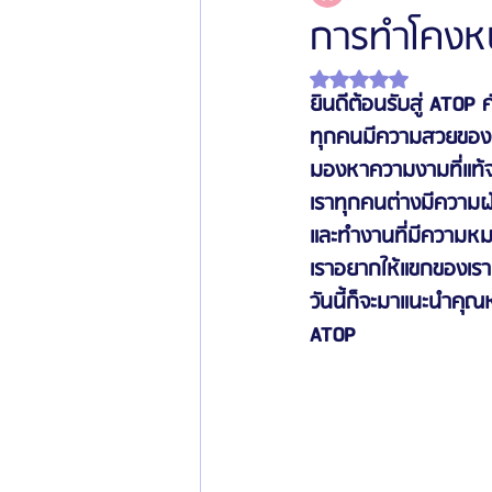
การทำโคงหน้
ได้รับ NaN เต็ม 5 ดาว
โรงพยาบาลศัลยกรรมเฟรช
โรงพยาบาลศ
ยินดีต้อนรับสู่ ATOP
ทุกคนมีความสวยของตัว
มองหาความงามที่แท้จร
รีวิวศัลยกรรมผู้ชาย
โรงพยาบาลศัลยก
เราทุกคนต่างมีความฝัน
และทำงานที่มีความหมา
ข่าวสารศัลยกรรมเกาหลี
รีวิวดูดไขมัน
เราอยากให้แขกของเราม
วันนี้ก็จะมาแนะนำคุณห
ATOP