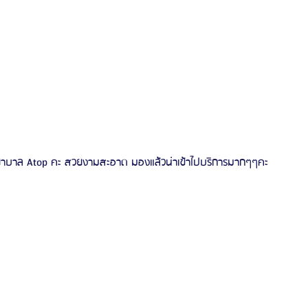
พยาบาล Atop คะ สวยงามสะอาด มองแล้วน่าเข้าไปบริการมากๆๆคะ