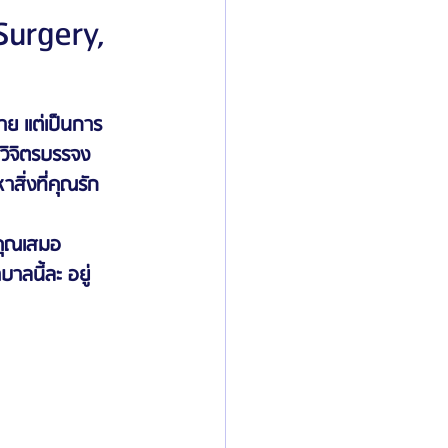
Surgery,
ิลยู
โรงพยาบาลศัลยกรรมมาร์เบิ้ล
าย แต่เป็นการ
วิจิตรบรรจง
ied Consultant
คู่มือศัลยกรรม
สิ่งที่คุณรัก 
้คุณเสมอ
าลนี้ละ อยู่ 