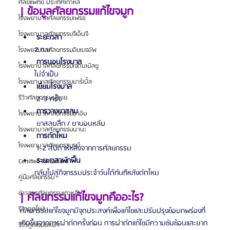
ศัลยแพทย์ ประเทศเกาหลี
| ข้อมูลศัลยกรรมแก้ไขจมูก
โรงพยาบาลศัลยกรรมเฟรช
โรงพยาบาลศัลยกรรมจีเอ็นจี
ระยะเวลา
       2 ช.ม.
โรงพยาบาลศัลยกรรมอิมเมจอัพ
การนอนโรงบาล
โรงพยาบาลศัลยกรรมเจดับเบิลยู
       ไม่จำเป็น
โรงพยาบาลศัลยกรรมมาร์เบิ้ล
เยี่ยมโรงบาล
รีวิวศัลยกรรมผู้ชาย
        2~3 ครั้ง
การวางยาสลบ
โรงพยาบาลศัลยกรรมมาอิน
        ยาสลบลึก / ยานอนหลับ
โรงพยาบาลศัลยกรรมนานะ
การตัดไหม
โรงพยาบาลศัลยกรรมรูบี
        1~2 สัปดาห์หลังจากการศัลยกรรม
ระยะเวลาพักฟื้น
Certified Consultant
       กลับไปสู่กิจกรรมประจำวันได้ทันทีหลังตัดไหม
คู่มือศัลยกรรม
ข่าวสารศัลยกรรมเกาหลี
| ศัลยกรรมแก้ไขจมูกคืออะไร?
รีวิวดูดไขมัน
ศัลยกรรมแก้ไขจมูกมีจุดประสงค์เพื่อแก้ไขและปรับปรุงข้อบกพร่องที่
เกิดขึ้นจากการผ่าตัดครั้งก่อน การผ่าตัดแก้ไขมีความซับซ้อนและยาก
รีวิวดูดไขมันหน้า