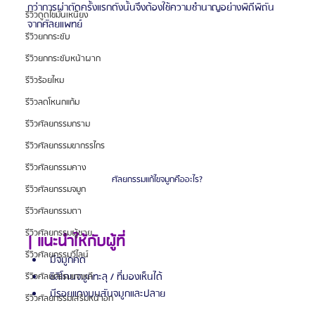
กว่าการผ่าตัดครั้งแรกดังนั้นจึงต้องใช้ความชำนาญอย่างพิถีพิถัน
รีวิวดูดไขมันเหนียง
จากศัลยแพทย์
รีวิวยกกระชับ
รีวิวยกกระชับหน้าผาก
รีวิวร้อยไหม
รีวิวลดโหนกแก้ม
รีวิวศัลยกรรมกราม
รีวิวศัลยกรรมขากรรไกร
รีวิวศัลยกรรมคาง
ศัลยกรรมแก้ไขจมูกคืออะไร?
รีวิวศัลยกรรมจมูก
รีวิวศัลยกรรมตา
รีวิวศัลยกรรมผู้ชาย
| แนะนำให้กับผู้ที่
รีวิวศัลยกรรมวีไลน์
มีจมูกคด
ซิลิโคนจมูกทะลุ / ที่มองเห็นได้
รีวิวศัลยกรรมเกาหลี
มีรอยแดงบนสันจมูกและปลาย
รีวิวศัลยกรรมเสริมหน้าอก