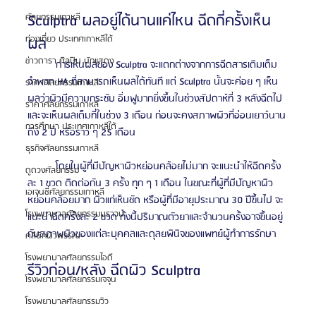
Sculptra ผลอยู่ได้นานแค่ไหน ฉีดกี่ครั้งเห็น
ศัลยกรรมเกาหลี
ท่องเที่ยว ประเทศเกาหลีใต้
ผล
ข่าวดารา ศิลปิน นักแสดง
	การเห็นผลของ Sculptra จะแตกต่างจากการฉีดสารเติมเต็ม
จำพวก HA ที่สามารถเห็นผลได้ทันที แต่ Sculptra นั้นจะค่อย ๆ เห็น
ราคาศัลยกรรมเกาหลี
ผลว่าผิวมีความกระชับ อิ่มฟูมากยิ่งขึ้นในช่วงสัปดาห์ที่ 3 หลังฉีดไป 
ราคาศัลยกรรมเกาหลี
และจะเห็นผลเต็มที่ในช่วง 3 เดือน ก่อนจะคงสภาพผิวที่อ่อนเยาว์นาน
การศึกษา ประเทศเกาหลีใต้
ถึง 2 ปี หรือราว ๆ 25 เดือน
ธุรกิจศัลยกรรมเกาหลี
	โดยในผู้ที่มีปัญหาผิวหย่อนคล้อยไม่มาก จะแนะนำให้ฉีดครั้ง
ดูดวงศัลยกรรม
ละ 1 ขวด ติดต่อกัน 3 ครั้ง ทุก ๆ 1 เดือน ในขณะที่ผู้ที่มีปัญหาผิว
เอเจนซี่ศัลยกรรมเกาหลี
หย่อนคล้อยมาก ผิวแก่เห็นชัด หรือผู้ที่มีอายุประมาณ 30 ปีขึ้นไป จะ
โรงพยาบาลศัลยกรรมบราวน์
แนะนำฉีดครั้งละ 2 ขวด ทั้งนี้ปริมาณตัวยาและจำนวนครั้งอาจขึ้นอยู่
กับสภาพผิวของแต่ละบุคคลและดุลยพินิจของแพทย์ผู้ทำการรักษา 
คลินิกผิวพรรณ
โรงพยาบาลศัลยกรรมไอดี
รีวิวก่อน/หลัง ฉีดผิว Sculptra
โรงพยาบาลศัลยกรรมเจจุน
โรงพยาบาลศัลยกรรมวิว