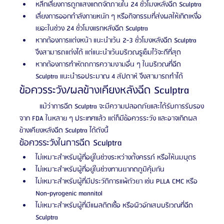
หลีกเลี่ยงการถูกแสงแดดจัดภายใน 24 ชั่วโมงหลังฉีด Sculptra
เลี่ยงการออกกำลังกายหนัก ๆ หรือกิจกรรมที่ส่งผลให้เกิดเหงื่อ
เยอะในช่วง 24 ชั่วโมงแรกหลังฉีด Sculptra 
หากต้องการแต่งหน้า แนะนำเว้น 2-3 ชั่วโมงหลังฉีด Sculptra 
จึงสามารถแต่งได้ แต่แนะนำเว้นบริเวณรูเข็มไว้จะดีที่สุด
หากต้องการทำหัตถการความงามอื่น ๆ ในบริเวณที่ฉีด 
Sculptra แนะนำรอประมาณ 4 สัปดาห์ จึงสามารถทำได้
ข้อควรระวัง/ผลข้างเคียงหลังฉีด Sculptra   
	แม้ว่าการฉีด Sculptra จะมีความปลอดภัยและได้รับการรับรอง
จาก FDA ในหลาย ๆ ประเทศแล้ว แต่ก็มีข้อควรระวัง และอาจเกิดผล
ข้างเคียงหลังฉีด Sculptra ได้ดังนี้
ข้อควรระวังในการฉีด Sculptra
ไม่เหมาะสำหรับผู้ที่อยู่ในช่วงระหว่างตั้งครรภ์ หรือให้นมบุตร
ไม่เหมาะสำหรับผู้ที่อยู่ในช่วงทานยากดภูมิคุ้มกัน
ไม่เหมาะสำหรับผู้ที่มีประวัติการแพ้ตัวยา เช่น PLLA CMC หรือ 
Non-pyrogenic mannitol
ไม่เหมาะสำหรับผู้ที่มีแผลติดเชื้อ หรือผิวอักเสบบริเวณที่ฉีด 
Sculptra 