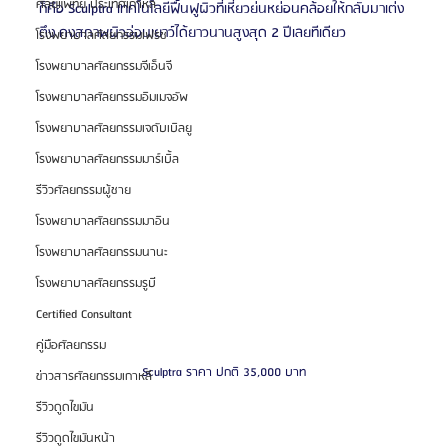
ศัลยแพทย์ ประเทศเกาหลี
ก็คือ Sculptra เทคโนโลยีฟื้นฟูผิวที่เหี่ยวย่นหย่อนคล้อยให้กลับมาเต่ง
ตึง คงสภาพผิวอ่อนเยาว์ได้ยาวนานสูงสุด 2 ปีเลยทีเดียว  
โรงพยาบาลศัลยกรรมเฟรช
โรงพยาบาลศัลยกรรมจีเอ็นจี
โรงพยาบาลศัลยกรรมอิมเมจอัพ
โรงพยาบาลศัลยกรรมเจดับเบิลยู
โรงพยาบาลศัลยกรรมมาร์เบิ้ล
รีวิวศัลยกรรมผู้ชาย
โรงพยาบาลศัลยกรรมมาอิน
โรงพยาบาลศัลยกรรมนานะ
โรงพยาบาลศัลยกรรมรูบี
Certified Consultant
คู่มือศัลยกรรม
Sculptra ราคา ปกติ 35,000 บาท
ข่าวสารศัลยกรรมเกาหลี
รีวิวดูดไขมัน
รีวิวดูดไขมันหน้า