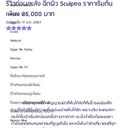
รีวิวก่อน/หลัง ฉีดผิว Sculptra ราคาเริ่มต้น
Beauty Podcast
เพียง 25,000 บาท
Beauty Tips
อัปเดตเมื่อ
17 ม.ค. 2567
Tips
ได้รับ NaN เต็ม 5 ดาว
Event
Medical
Oppa Me Today
Review
Oppa Me TV
ที่ปรึกษาศัลยกรรมเกาหลี
รีวิวศัลยกรรมฉีดไขมัน
รีวิวศัลยกรรมดูดไขมัน
	เมื่ออายุมากขึ้น สัญญาณผิวที่เห็นได้ชัดก็คือริ้วรอยร่องลึก 
โรงพยาบาลศัลยกรรมเอท็อป
รวมถึงผิวที่เริ่มมีความเหี่ยวย่นอย่างเห็นได้ชัด เพราะปริมาณคอลลา
โรงพยาบาลศัลยกรรมบาโนบากิ
เจนใต้ชั้นผิวเริ่มลดน้อยลงไปตามกาลเวลา ฉะนั้นจำเป็นต้องมองหา
Beauty Blog
ตัวช่วยทดแทนคอลลาเจนที่สูญเสียไป และหนึ่งในตัวช่วยที่มาแรงที่สุด