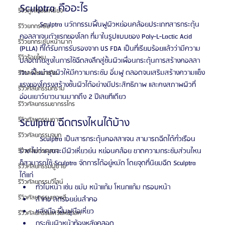
Sculptra คืออะไร
รีวิวดูดไขมันเหนียง
	Sculptra นวัตกรรมฟื้นฟูผิวหย่อนคล้อยประเภทสารกระตุ้น
รีวิวยกกระชับ
คอลลาเจนตัวแรกของโลก ที่มาในรูปแบบของ Poly-L-Lactic Acid 
รีวิวยกกระชับหน้าผาก
(PLLA) ที่ได้รับการรับรองจาก US FDA เป็นที่เรียบร้อยแล้วว่ามีความ
รีวิวร้อยไหม
ปลอดภัยสูงในการใช้ฉีดลงลึกสู่ชั้นผิวเพื่อนกระตุ้นการสร้างคอลลา
เจน ฟื้นบำรุงผิวให้มีความกระชับ อิ่มฟู ตลอดจนเสริมสร้างความแข็ง
รีวิวลดโหนกแก้ม
แรงของโครงสร้างชั้นผิวได้อย่างมีประสิทธิภาพ และคงสภาพผิวที่
รีวิวศัลยกรรมกราม
อ่อนเยาว์ยาวนานมากถึง 2 ปีเลยทีเดียว 
รีวิวศัลยกรรมขากรรไกร
รีวิวศัลยกรรมคาง
Sculptra ฉีดตรงไหนได้บ้าง
รีวิวศัลยกรรมจมูก
	Sculptra เป็นสารกระตุ้นคอลลาเจน สามารถฉีดได้ทั่วเรือน
ร่าง ไม่ว่าคุณจะมีผิวเหี่ยวย่น หย่อนคล้อย ขาดความกระชับส่วนไหน 
รีวิวศัลยกรรมตา
ก็สามารถใช้ Sculptra จัดการได้อยู่หมัด โดยจุดที่นิยมฉีด Sculptra 
รีวิวศัลยกรรมผู้ชาย
ได้แก่
รีวิวศัลยกรรมวีไลน์
ทั่วใบหน้า เช่น ขมับ หน้าแก้ม โหนกแก้ม กรอบหน้า
รีวิวศัลยกรรมเกาหลี
ลำคอ ลดรอยย่นลำคอ
หลังมือ ฟื้นฟูมือเหี่ยว
รีวิวศัลยกรรมเสริมหน้าอก
กระชับผิวหน้าท้องหลังคลอด 