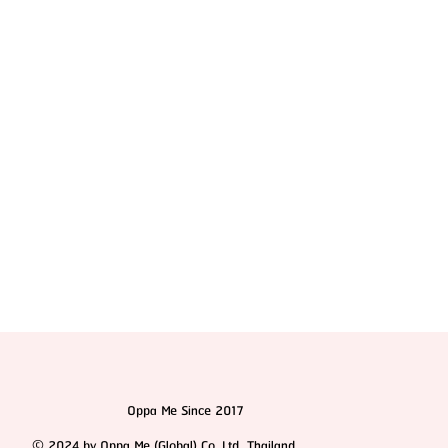
HemaPure โปรแกรมฟอกเลือดเกาหลี ฟื้นฟูเซลล์และ
สุขภาพลึก
Oppa Me Since 2017
© 2024 by Oppa Me (Global) Co.,Ltd. Thailand