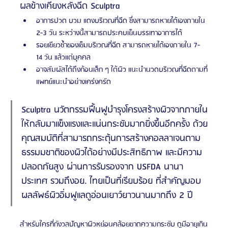
ผลข้างเคียงหลังฉีด Sculptra
อาการปวด บวม แดงบริเวณที่ฉีด ซึ่งสามารถหายได้เองภายใน 
2-3 วัน ระหว่างนี้สามารถประคบเย็นบรรเทาอาการได้ 
รอยเขียวช้ำของเข็มบริเวณที่ฉีด สามารถหายได้เองภายใน 7-
14 วัน แล้วแต่บุคคล 
อาจสัมผัสได้ถึงก้อนเล็ก ๆ ใต้ผิว แนะนำนวดบริเวณที่ฉีดตามที่
แพทย์แนะนำอย่างเคร่งครัด  
Sculptra นวัตกรรมฟื้นฟูบำรุงโครงสร้างผิวจากภายใน
ให้กลับมาแข็งแรงและแน่นกระชับมากยิ่งขึ้นอีกครั้ง ด้วย
คุณสมบัติที่สามารถกระตุ้นการสร้างคอลลาเจนตาม
ธรรมมชาติของผิวได้อย่างมีประสิทธิภาพ และมีความ
ปลอดภัยสูง ผ่านการรับรองจาก USFDA นานา
ประเทศ รวมถึงอย. ไทยเป็นที่เรียบร้อย ที่สำคัญมอบ
ผลลัพธ์ผิวอิ่มฟูแลดูอ่อนเยาว์ยาวนานมากถึง 2 ปี
สำหรับใครที่กังวลปัญหาผิวหย่อนคล้อยขาดความกระชับ ดูมีอายุเกิน