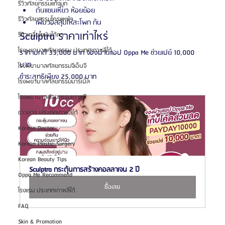
รีวิวศัลยกรรมแก้จมูก
ต้นแขนเหี่ยว ห้อยย้อย
รีวิวศัลยกรรมโครงหน้า
เพิ่มวอลลุ่มให้สะโพก ก้น 
Sculptra ราคาเท่าไหร่
รีวิวเกลี่ยไขมันใต้ตา
โรงพยาบาลศัลยกรรม ประเทศเกาหลีใต้
ราคาปกติ 35,000 บาท จองผ่านแอป Oppa Me ช่วยเปย์ 10,000 
บาท
โรงพยาบาลศัลยกรรมจีเอ็นจี
ชำระสุทธิเพียง 25,000 บาท
โรงพยาบาลศัลยกรรมมาร์เบิ้ล
โรงพยาบาลศัลยกรรมเกาหลี
ข่าวสาร ประเทศเกาหลีใต้
Korean Doctor
Korean Plastic Surgery
Korean Beauty Tips
Sculptra กระตุ้นการสร้างคอลลาเจน 2 ปี
Oppa Me Recommend
ซื้อเลย
โรงแรม ประเทศเกาหลีใต้
FAQ
Skin & Promotion