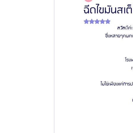
ฉีดไขมันสเ
ได้รับ NaN เต็ม 5 ดาว
โรงพยาบาลศัลยกรรมเฟรช
โรงพยาบาลศ
สวัสดีค่
ซึ่งหลายๆคนคง
รีวิวศัลยกรรมผู้ชาย
โรงพยาบาลศัลยก
โรง
ข่าวสารศัลยกรรมเกาหลี
รีวิวดูดไขมัน
ไม่ใช่เพียงแค่กา