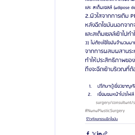
และ สเต็มเซลล์ (adipose der
2.ผิวใสจากการเติม P
หลังฉีดไขมันนอกจากจะ
และสเต็มเซลล์เข้าไปทำ
3) ไม่ต้องใช้ใขมันจำนวนมา
จากการผสมผสานระหว่
ทำให้ประสิทธิภาพของไ
ถึงจะฉีดเข้าบริเวณที
 ปรึกษาผู้เชี่ยวชาญศั
 เยี่ยมชมหน้าโปรไฟล์ 
surgery/consultant/
#NanaPlasticSurgery
รีวิวศัลยกรรมฉีดไขมัน