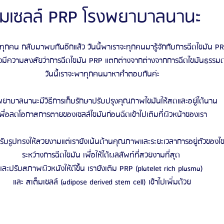
ต็มเซลล์ PRP โรงพยาบาลนานะ
ัลยกรรมจีเอ็นจี
โรงพยาบาลศัลยกรรมอิมเมจอัพ
โรงพยาบาลศัลยกรรมเจดับเบ
ะทุกคน กลับมาพบกันอีกแล้ว วันนี้พาเราจะทุกคนมารู้จักกับการฉีดไขมัน P
มีความสงสัยว่าการฉีดไขมัน PRP แตกต่างจากต่างจากการฉีดไขมันธรรมด
วันนี้เราจะพาทุกคนมาหาคำตอบกันค่ะ
รรมมาอิน
โรงพยาบาลศัลยกรรมนานะ
โรงพยาบาลศัลยกรรมรูบี
Certif
พยาบาลนานะมีวิธีการเก็บรักษาปรับปรุงคุณภาพไขมันให้สดและอยู่ได้นาน
เพื่อลดโอกาสการตายของเซลล์ไขมันก่อนฉ๊ดเข้าไปเติมที่ผิวหน้าของเรา
รีวิวดูดไขมันหน้า
รีวิวดูดไขมันเหนียง
รปรับรูปทรงให้สวยงามแต่เรายังเน้นด้านคุณภาพและระยะเวลาการอยู่ตัวของไข
ระหว่างการฉีดไขมัน เพื่อให้ได้ผลลัพท์ที่สวยงามที่สุด 
และปรับสภาพผิวหนังให้ดีขึ้น เรายังเติม PRP (platelet rich plasma) 
และ สเต็มเซลล์ (adipose derived stem cell) เข้าไปเพิ่มด้วย