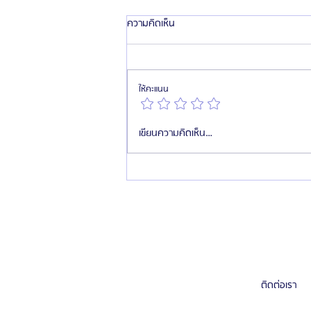
ความคิดเห็น
ให้คะแนน
รีวิว หน้าละมุม ลูกสาว โรงพยาบาลศัลย
เขียนความคิดเห็น…
กรรมมาร์เบิ้ล MARBLE PLASTIC
SURGERY
ติดต่อเรา