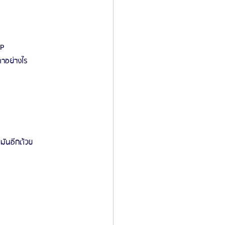
ิลยู
โรงพยาบาลศัลยกรรมมาร์เบิ้ล
RP 
าอย่างไร
ied Consultant
คู่มือศัลยกรรม
มันอีกด้วย 