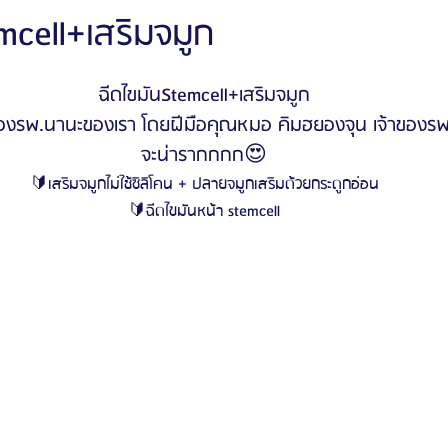
mcell+เสริมจมูก
ัลยกรรมจีเอ็นจี
โรงพยาบาลศัลยกรรมอิมเมจอัพ
โรงพยาบาลศัลยกรรมเจดับเบ
ฉีดไขมันStemcell+เสริมจมูก
องรพ.นานะของเรา โดยฝีมือคุณหมอ คิมฮยองจุน เจ้าของรพ.
จะน่ารากกกก😍
รรมมาอิน
โรงพยาบาลศัลยกรรมนานะ
โรงพยาบาลศัลยกรรมรูบี
Certif
🔰เสริมจมูกไม่ใช้ซิลิโคน + ปลายจมูกเสริมด้วยกระดูกอ่อน
🔰ฉีดไขมันหน้า stemcell
รีวิวดูดไขมันหน้า
รีวิวดูดไขมันเหนียง