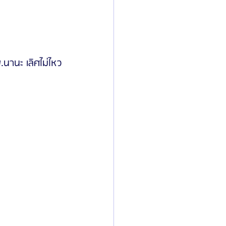
ิลยู
โรงพยาบาลศัลยกรรมมาร์เบิ้ล
นานะ เลิศไม่ไหว
ied Consultant
คู่มือศัลยกรรม