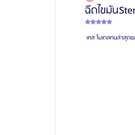
ฉีดไขมันSte
ได้รับ NaN เต็ม 5 ดาว
โรงพยาบาลศัลยกรรมเฟรช
โรงพยาบาลศ
เคส โมเดลคนล่าสุดข
รีวิวศัลยกรรมผู้ชาย
โรงพยาบาลศัลยก
ข่าวสารศัลยกรรมเกาหลี
รีวิวดูดไขมัน