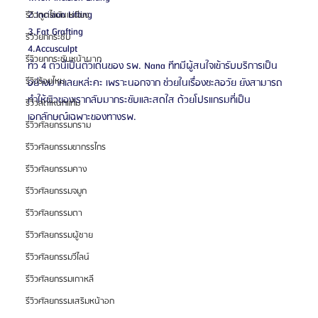
2.Incision Lifting
รีวิวดูดไขมันเหนียง
3.Fat Grafting
รีวิวยกกระชับ
4.Accusculpt
รีวิวยกกระชับหน้าผาก
ทั้ว 4 ตัวนี้เป็นตัวเด่นของ รพ. Nana ทีทมีผู้สนใจเข้ารับบริการเป็น
รีวิวร้อยไหม
อย่างมากเลยหล่ะคะ เพราะนอกจาก ช่วยในเรื่องชะลอวัย ยังสามารถ
ทำให้ผิวของเรากลับมากระชับและสดใส ด้วยโปรแกรมที่เป็น
รีวิวลดโหนกแก้ม
เอกลักษณ์เฉพาะของทางรพ.
รีวิวศัลยกรรมกราม
รีวิวศัลยกรรมขากรรไกร
รีวิวศัลยกรรมคาง
รีวิวศัลยกรรมจมูก
รีวิวศัลยกรรมตา
รีวิวศัลยกรรมผู้ชาย
รีวิวศัลยกรรมวีไลน์
รีวิวศัลยกรรมเกาหลี
รีวิวศัลยกรรมเสริมหน้าอก