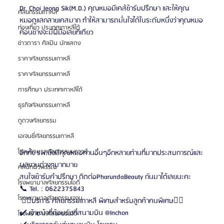
Dr. Choi Jeong Sik(M.D.) คุณหมอมีเคส้ข้ารับปรึกษา และให้คุณ
ศัลยกรรมเกาหลี
หมอดูแลกลายเคสมาก ทำให้สามารถมั่นใจได้ในระดับหนึ่งว่าคุณหมอ
ท่องเที่ยว ประเทศเกาหลีใต้
ค่อนข้างจะมีฝีมือเลยทีเดียว
ข่าวดารา ศิลปิน นักแสดง
ราคาศัลยกรรมเกาหลี
ราคาศัลยกรรมเกาหลี
การศึกษา ประเทศเกาหลีใต้
ธุรกิจศัลยกรรมเกาหลี
ดูดวงศัลยกรรม
เอเจนซี่ศัลยกรรมเกาหลี
โรงพยาบาลศัลยกรรมบราวน์
อีกทั้ง รพ.ยังมีคุณหมอท่านอื่นๆอีกหลายท่านที่มากประสบการณ์และ
ผลงานต่างๆมากมาย
คลินิกผิวพรรณ
สนใจเข้ารับคำปรึกษา ติดต่อPharundaBeauty กันมาได้เลยนะคะ
โรงพยาบาลศัลยกรรมไอดี
📞 Tel. : 0622375843
โรงพยาบาลศัลยกรรมเจจุน
 🧏‍♀️บริการ ศัลยกรรมเกาหลี พิเศษสำหรับลูกค้าคนพิเศษ🧏‍♀️
✔️ เจ้าหน้าที่ต้อนรับที่สนามบิน @Inchon 
โรงพยาบาลศัลยกรรมวิว