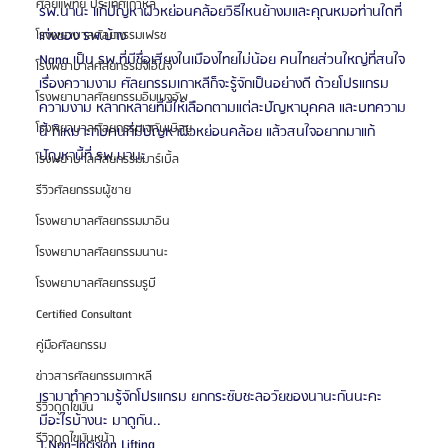
ศัลยแพทย์ ประเทศเกาหลี
รพ.นานะ แก้ปัญหาผิวหย่อนคล้อยวิธีไหนย้างมและคุณหมอท่านใดที่
เก่งของ รพ.บ้าง
โรงพยาบาลศัลยกรรมเฟรช
Nana เป็น รพ.ที่มีชื่อเสียงในเมืองไทยไม่น้อย คนไทยส่วนใหญ่ที่สนใจ
โรงพยาบาลศัลยกรรมจีเอ็นจี
เรื่องความงาม ศัลยกรรมเกาหลีก็จะรู้จักเป็นอย่างดี ด้วยโปรแกรม
โรงพยาบาลศัลยกรรมอิมเมจอัพ
ความงาม หลากหลายที่มีให้เลือกตามแต่ละปัญหาบุคคล และบทความ
โรงพยาบาลศัลยกรรมเจดับเบิลยู
นี้ ก็เหมาะกับคนที่มีปัญหาผิวหย่อนคล้อย แล้วสนใจอยากมาแก้
ปัญหานี้ที่ รพ.นานะ
โรงพยาบาลศัลยกรรมมาร์เบิ้ล
รีวิวศัลยกรรมผู้ชาย
โรงพยาบาลศัลยกรรมมาอิน
โรงพยาบาลศัลยกรรมนานะ
โรงพยาบาลศัลยกรรมรูบี
Certified Consultant
คู่มือศัลยกรรม
ข่าวสารศัลยกรรมเกาหลี
เรามาทำความรู้จักโปรแกรม ยกกระชับชะลอวัยของนานะกันนะคะ
รีวิวดูดไขมัน
มีอะไรบ้างนะ มาดูกัน..
รีวิวดูดไขมันหน้า
1.Non-Incision Lifting