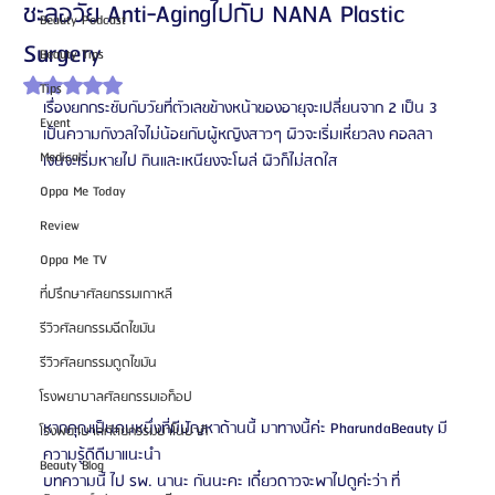
ชะลอวัย Anti-Agingไปกับ NANA Plastic
Beauty Podcast
Surgery
Beauty Tips
ได้รับ NaN เต็ม 5 ดาว
Tips
เรื่องยกกระชับกับวัยที่ตัวเลขข้างหน้าของอายุจะเปลี่ยนจาก 2 เป็น 3 
Event
เป็นความกังวลใจไม่น้อยกับผู้หญิงสาวๆ ผิวจะเริ่มเหี่ยวลง คอลลา
Medical
เจนจะเริ่มหายไป กินและเหนียงจะโผล่ ผิวก็ไม่สดใส 
Oppa Me Today
Review
Oppa Me TV
ที่ปรึกษาศัลยกรรมเกาหลี
รีวิวศัลยกรรมฉีดไขมัน
รีวิวศัลยกรรมดูดไขมัน
โรงพยาบาลศัลยกรรมเอท็อป
หากคุณเป็นคนหนึ่งที่มีปัญหาด้านนี้ มาทางนี้ค่ะ PharundaBeauty มี
โรงพยาบาลศัลยกรรมบาโนบากิ
ความรู้ดีดีมาแนะนำ
Beauty Blog
บทความนี้ ไป รพ. นานะ กันนะคะ เดี๋ยวดาวจะพาไปดูค่ะว่า ที่ 