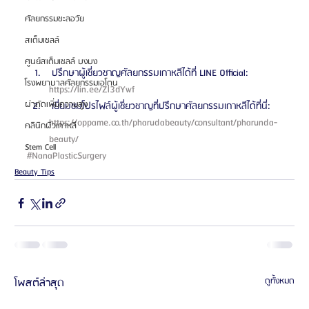
ศัลยกรรมชะลอวัย
สเต็มเซลล์
ศูนย์สเต็มเซลล์ บงบง
 ปรึกษาผู้เชี่ยวชาญศัลยกรรมเกาหลีได้ที่ LINE Official: 
โรงพยาบาลศัลยกรรมเอโตน
https://lin.ee/Zl3dYwf 
ผ่าตัดเพิ่มความสูง
 เยี่ยมชมโปรไฟล์ผู้เชี่ยวชาญที่ปรึกษาศัลยกรรมเกาหลีได้ที่นี่: 
https://oppame.co.th/pharudabeauty/consultant/pharunda-
คลินิกผิวเกาหลี
beauty/ 
Stem Cell
#NanaPlasticSurgery
Beauty Tips
โพสต์ล่าสุด
ดูทั้งหมด