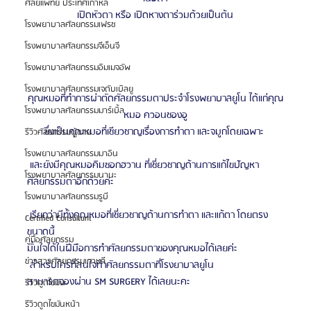
ศัลยแพทย์ ประเทศเกาหลี
เปิดหัวตา หรือ เปิดหางตาร่วมด้วยเป็นต้น
โรงพยาบาลศัลยกรรมเฟรช
โรงพยาบาลศัลยกรรมจีเอ็นจี
โรงพยาบาลศัลยกรรมอิมเมจอัพ
โรงพยาบาลศัลยกรรมเจดับเบิลยู
คุณหมอที่ทำการผ่าตัดศัลยกรรมตาประจำโรงพยาบาลยูโน ได้แก่คุณ
โรงพยาบาลศัลยกรรมมาร์เบิ้ล
หมอ ควอนชองอู
ซึ่งเป็นคุณหมอที่เชียวชาญเรื่องการทำตา และจมูกโดยเฉพาะ 
รีวิวศัลยกรรมผู้ชาย
โรงพยาบาลศัลยกรรมมาอิน
 และยังมีคุณหมอคิมซอกฮวาน ที่เชี่ยวชาญด้านการแก้ไขปัญหา
โรงพยาบาลศัลยกรรมนานะ
ศัลยกรรมตาอีกด้วยค่ะ
โรงพยาบาลศัลยกรรมรูบี
 เรียกว่ามีทั้งคุณหมอที่เชี่ยวชาญด้านการทำตา และแก้ตา โดยตรง
Certified Consultant
ขนาดนี้ 
คู่มือศัลยกรรม
มั่นใจได้ในฝีมือการทำศัลยกรรมตาของคุณหมอได้เลยค่ะ
ข่าวสารศัลยกรรมเกาหลี
 สำหรับใครที่สนใจทำศัลยกรรมตาที่โรงยาบาลยูโน
สามารถจองผ่าน SM SURGERY ได้เลยนะคะ
รีวิวดูดไขมัน
รีวิวดูดไขมันหน้า