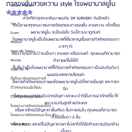
ตาสองชั้นสวยหวาน style โรงพยาบาลยูโน
Beauty Podcast
ได้รับ NaN เต็ม 5 ดาว
Beauty Tips
สวัสดีค่ะทุกคนกลับมาพบกับ SM SURGERY กันอีกแล้ว
Tips
วันนี้เราพาทุกคนมาชมการศัลยกรรมตาสองชั้น สวยหวาน สไตล์โรง
พยาบาลยูโน จะเป็นยังไง วันนี้ตามมาดูกันค่ะ
Event
โรงพยาบาลยูโนเป็นโรงพยาบาลที่เชี่ยวชาญเรื่องการทำศัลยกรรมตา
Medical
มากๆ ค่ะ
Oppa Me Today
เรียวว่างานตาไม่ว่าจะเป็นตา งานแรก หรืองานแก้  คุณหมอก็สามารถ
Review
ทำการแก้ไขให้ได้
ขึ้นชื่อว่าเป็นโรงพยาบาลที่ได้รับการทำศัลยกรรมตา เป็นอันดับต้นๆ
Oppa Me TV
ของประเทศเกาหลีเลยค่ะ
ที่ปรึกษาศัลยกรรมเกาหลี
ซึ่งการทำศัลยกรรมตาของโรงพยาบาลยูโนมีทั้งการเย็บจุด และการก
รีวิวศัลยกรรมฉีดไขมัน
รีด 
ซึ่งคุณหมอจะประเมินจากปัญหา และแนะนำวิธ๊ในการผ่าตัดแก้ไข ให้
รีวิวศัลยกรรมดูดไขมัน
เหมาะสมกับลูกค้าแต่ละเคส
โรงพยาบาลศัลยกรรมเอท็อป
หรือหากใครมีปัญหาตาชั้นเดียว ชั้นตาหลบใน คุณหมอก็สามารถ
โรงพยาบาลศัลยกรรมบาโนบากิ
ทำให้มีชั้นตา 2 ชั้น
ที่สวยหวาน และแก้ไปปัญหาดวงตาไม่สดใสได้อีกด้วยการปรับกล้าม
Beauty Blog
เนื้อตา