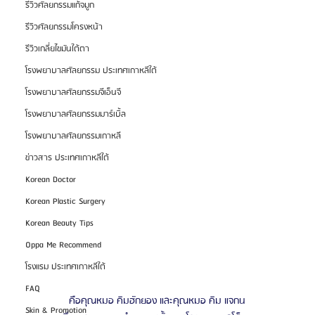
รีวิวศัลยกรรมแก้จมูก
รีวิวศัลยกรรมโครงหน้า
รีวิวเกลี่ยไขมันใต้ตา
โรงพยาบาลศัลยกรรม ประเทศเกาหลีใต้
โรงพยาบาลศัลยกรรมจีเอ็นจี
โรงพยาบาลศัลยกรรมมาร์เบิ้ล
โรงพยาบาลศัลยกรรมเกาหลี
ข่าวสาร ประเทศเกาหลีใต้
Korean Doctor
Korean Plastic Surgery
Korean Beauty Tips
Oppa Me Recommend
โรงแรม ประเทศเกาหลีใต้
FAQ
คือคุณหมอ คิมฮักยอง และคุณหมอ คิม แจกน
Skin & Promotion