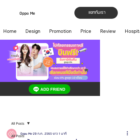
แชทกับเรา
Oppa Me
Home
Design
Promotion
Price
Review
Hospit
All Posts
Oppa Me
29 ก.ค. 2565
ยาว 1 นาที
All Posts