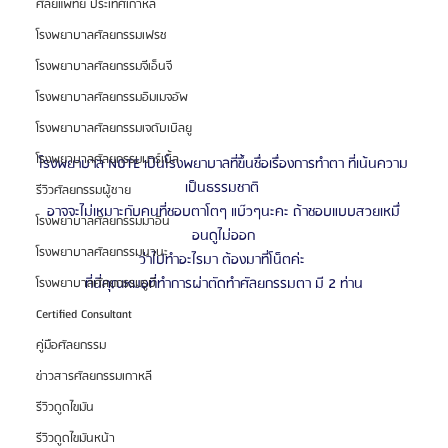
ศัลยแพทย์ ประเทศเกาหลี
โรงพยาบาลศัลยกรรมเฟรช
โรงพยาบาลศัลยกรรมจีเอ็นจี
โรงพยาบาลศัลยกรรมอิมเมจอัพ
โรงพยาบาลศัลยกรรมเจดับเบิลยู
โรงพยาบาลศัลยกรรมมาร์เบิ้ล
โรงพยาบาล NOTE เป็นโรงพยาบาลที่ขึ้นชื่อเรื่องการทำตา ที่เน้นความ
เป็นธรรมชาติ 
รีวิวศัลยกรรมผู้ชาย
อาจจะไม่เหมาะกับคนที่ชอบตาโตๆ แบ๊วๆนะคะ ถ้าชอบแบบสวยเหมื่
โรงพยาบาลศัลยกรรมมาอิน
อนดูไม่ออก
โรงพยาบาลศัลยกรรมนานะ
ว่าไปทำอะไรมา ต้องมาที่โน็ตค่ะ 
ที่นี่คุณหมอที่ทำการผ่าตัดทำศัลยกรรมตา มี 2 ท่าน
โรงพยาบาลศัลยกรรมรูบี
Certified Consultant
คู่มือศัลยกรรม
ข่าวสารศัลยกรรมเกาหลี
รีวิวดูดไขมัน
รีวิวดูดไขมันหน้า