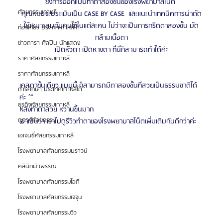
ซึ่งการออกแบบทำตาสองชั้นของโรงพยาบาลโน็ต 
ศัลยกรรมเกาหลี
คุณหมอจะประเมินเป็น CASE BY CASE  และแนะนำเทคนิคการผ่าตัด
ให้เหมาะสมกับคนไข้ในแต่ละคน ไม่ว่าจะเป็นการกรีดตาสองชั้น มัด
ท่องเที่ยว ประเทศเกาหลีใต้
กล้ามเนื้อตา
ข่าวดารา ศิลปิน นักแสดง
เปิดหัวตา เปิดหางตา ที่นี่ก็สามารถทำได้ค่ะ
ราคาศัลยกรรมเกาหลี
ราคาศัลยกรรมเกาหลี
เคสตาชั้นเดียว แบบนี้ ก็สามารถมีตาสองชั้นที่สวยเป็นธรรมชาติได้
การศึกษา ประเทศเกาหลีใต้
ค่ะ ^^
ธุรกิจศัลยกรรมเกาหลี
หลังทำตาสวย หวานขึ้นมาก 
ดูดวงศัลยกรรม
เอาเป็นว่า เราไปดูรีวิวทำตาของโรงพยาบาลโน็ตเพิ่มเติมกันดีกว่าค่ะ
เอเจนซี่ศัลยกรรมเกาหลี
โรงพยาบาลศัลยกรรมบราวน์
คลินิกผิวพรรณ
โรงพยาบาลศัลยกรรมไอดี
โรงพยาบาลศัลยกรรมเจจุน
โรงพยาบาลศัลยกรรมวิว